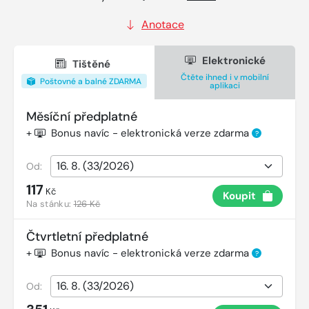
Anotace
Elektronické
Tištěné
Čtěte ihned i v mobilní
Poštovné a balné ZDARMA
aplikaci
Měsíční předplatné
+
Bonus navíc - elektronická verze zdarma
?
Od:
117
Kč
Koupit
Na stánku:
126 Kč
Čtvrtletní předplatné
+
Bonus navíc - elektronická verze zdarma
?
Od: