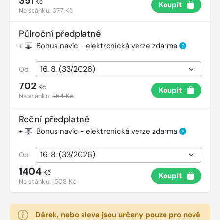
351
Kč
Koupit
Na stánku:
377 Kč
Půlroční předplatné
+
Bonus navíc - elektronická verze zdarma
?
Od:
702
Kč
Koupit
Na stánku:
754 Kč
Roční předplatné
+
Bonus navíc - elektronická verze zdarma
?
Od:
1404
Kč
Koupit
Na stánku:
1508 Kč
Dárek, nebo sleva jsou určeny pouze pro nové