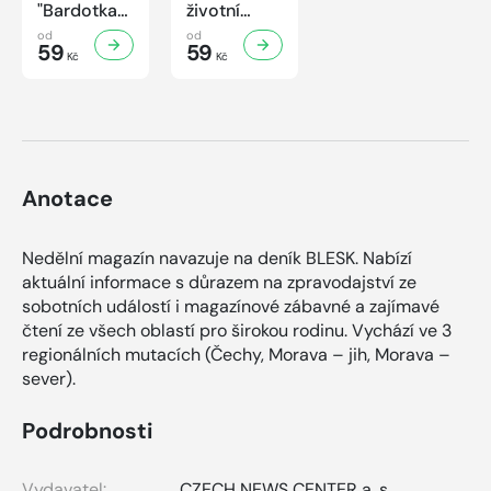
"Bardotka"
životní
Jana
příběh
od
od
Brejchová
59
sympaťáka
59
Kč
Kč
Mezi slávou
českého
a
filmu
samotou...
Anotace
Nedělní magazín navazuje na deník BLESK. Nabízí
aktuální informace s důrazem na zpravodajství ze
sobotních událostí i magazínové zábavné a zajímavé
čtení ze všech oblastí pro širokou rodinu. Vychází ve 3
regionálních mutacích (Čechy, Morava – jih, Morava –
sever).
Podrobnosti
Vydavatel:
CZECH NEWS CENTER a. s.