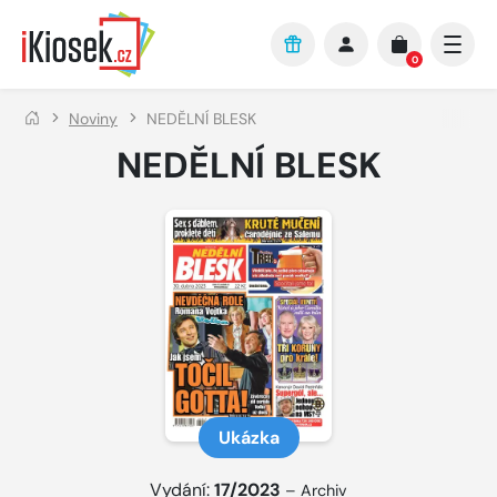
Přejít na hlavní obsah
0
Noviny
NEDĚLNÍ BLESK
NEDĚLNÍ BLESK
Ukázka
Vydání:
17/2023
–
Archiv