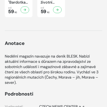
"Bardotka"
životní
Jana
příběh
od
od
Brejchová
59
sympaťáka
59
Kč
Kč
Mezi slávou
českého
a
filmu
samotou...
Anotace
Nedělní magazín navazuje na deník BLESK. Nabízí
aktuální informace s důrazem na zpravodajství ze
sobotních událostí i magazínové zábavné a zajímavé
čtení ze všech oblastí pro širokou rodinu. Vychází ve 3
regionálních mutacích (Čechy, Morava – jih, Morava –
sever).
Podrobnosti
Vydavatel:
CZECH NEWS CENTER a. s.