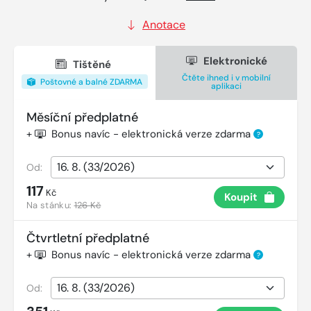
Anotace
Elektronické
Tištěné
Čtěte ihned i v mobilní
Poštovné a balné ZDARMA
aplikaci
Měsíční předplatné
+
Bonus navíc - elektronická verze zdarma
?
Od:
117
Kč
Koupit
Na stánku:
126 Kč
Čtvrtletní předplatné
+
Bonus navíc - elektronická verze zdarma
?
Od: