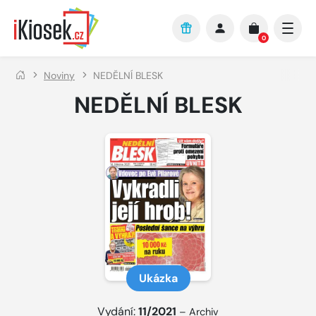
Přejít na hlavní obsah
0
Noviny
NEDĚLNÍ BLESK
NEDĚLNÍ BLESK
Ukázka
Vydání:
11/2021
–
Archiv