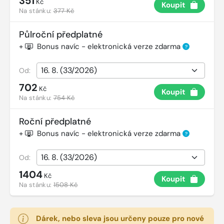
351
Kč
Koupit
Na stánku:
377 Kč
Půlroční předplatné
+
Bonus navíc - elektronická verze zdarma
?
Od:
702
Kč
Koupit
Na stánku:
754 Kč
Roční předplatné
+
Bonus navíc - elektronická verze zdarma
?
Od:
1404
Kč
Koupit
Na stánku:
1508 Kč
Dárek, nebo sleva jsou určeny pouze pro nové