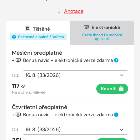
Anotace
Elektronické
Tištěné
Čtěte ihned i v mobilní
Poštovné a balné ZDARMA
aplikaci
Měsíční předplatné
+
Bonus navíc - elektronická verze zdarma
?
Od:
117
Kč
Koupit
Na stánku:
126 Kč
Čtvrtletní předplatné
+
Bonus navíc - elektronická verze zdarma
?
Od: