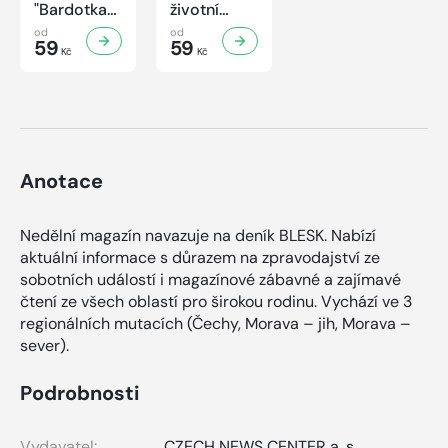
"Bardotka"
životní
Jana
příběh
od
od
Brejchová
59
sympaťáka
59
Kč
Kč
Mezi slávou
českého
a
filmu
samotou...
Anotace
Nedělní magazín navazuje na deník BLESK. Nabízí
aktuální informace s důrazem na zpravodajství ze
sobotních událostí i magazínové zábavné a zajímavé
čtení ze všech oblastí pro širokou rodinu. Vychází ve 3
regionálních mutacích (Čechy, Morava – jih, Morava –
sever).
Podrobnosti
Vydavatel:
CZECH NEWS CENTER a. s.