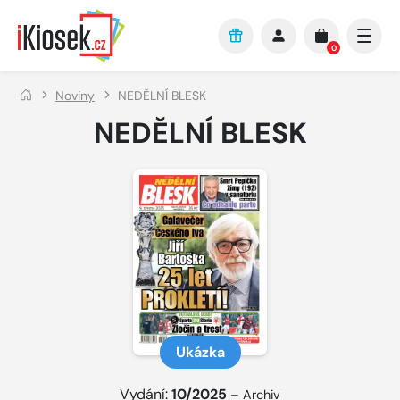
Přejít na hlavní obsah
0
Noviny
NEDĚLNÍ BLESK
NEDĚLNÍ BLESK
Ukázka
Vydání:
10/2025
–
Archiv