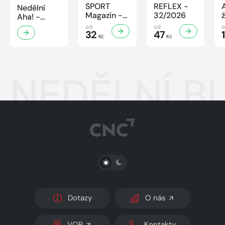
SPORT
REFLEX -
Nedělní
Magazín -
32/2026
Aha! -
32/2026
32/2026
od
od
32
47
Kč
Kč
NEDĚLNÍ BL
PŘEPNOUT SVĚTLÝ/TMAVÝ REŽIM
Dotazy
O nás
VOP
Kontakty