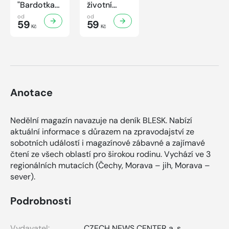
"Bardotka"
životní
Jana
příběh
od
od
Brejchová
59
sympaťáka
59
Kč
Kč
Mezi slávou
českého
a
filmu
samotou...
Anotace
Nedělní magazín navazuje na deník BLESK. Nabízí
aktuální informace s důrazem na zpravodajství ze
sobotních událostí i magazínové zábavné a zajímavé
čtení ze všech oblastí pro širokou rodinu. Vychází ve 3
regionálních mutacích (Čechy, Morava – jih, Morava –
sever).
Podrobnosti
Vydavatel:
CZECH NEWS CENTER a. s.