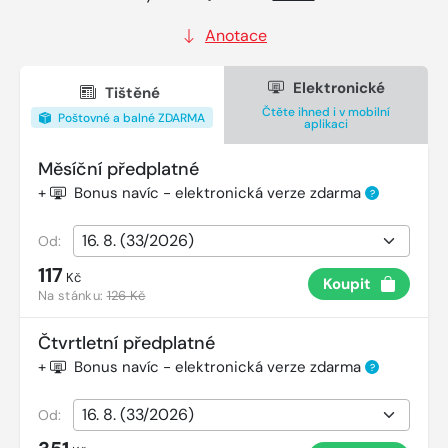
Anotace
Elektronické
Tištěné
Čtěte ihned i v mobilní
Poštovné a balné ZDARMA
aplikaci
Měsíční předplatné
+
Bonus navíc - elektronická verze zdarma
?
Od:
117
Kč
Koupit
Na stánku:
126 Kč
Čtvrtletní předplatné
+
Bonus navíc - elektronická verze zdarma
?
Od: