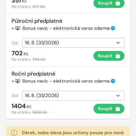
351
Kč
Koupit
Na stánku:
377 Kč
Půlroční předplatné
+
Bonus navíc - elektronická verze zdarma
?
Od:
702
Kč
Koupit
Na stánku:
754 Kč
Roční předplatné
+
Bonus navíc - elektronická verze zdarma
?
Od:
1404
Kč
Koupit
Na stánku:
1508 Kč
Dárek, nebo sleva jsou určeny pouze pro nové