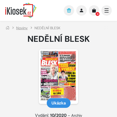
Přejít na hlavní obsah
0
Noviny
NEDĚLNÍ BLESK
NEDĚLNÍ BLESK
Ukázka
Vydání:
10/2020
–
Archiv