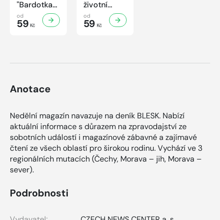
"Bardotka"
životní
Jana
příběh
od
od
Brejchová
59
sympaťáka
59
Kč
Kč
Mezi slávou
českého
a
filmu
samotou...
Anotace
Nedělní magazín navazuje na deník BLESK. Nabízí
aktuální informace s důrazem na zpravodajství ze
sobotních událostí i magazínové zábavné a zajímavé
čtení ze všech oblastí pro širokou rodinu. Vychází ve 3
regionálních mutacích (Čechy, Morava – jih, Morava –
sever).
Podrobnosti
Vydavatel:
CZECH NEWS CENTER a. s.