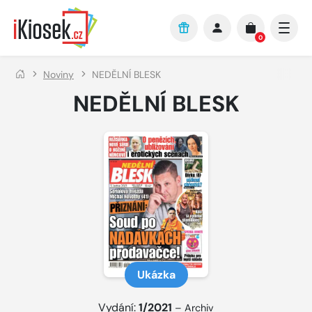
Přejít na hlavní obsah
0
Noviny
NEDĚLNÍ BLESK
NEDĚLNÍ BLESK
Ukázka
Vydání:
1/2021
–
Archiv