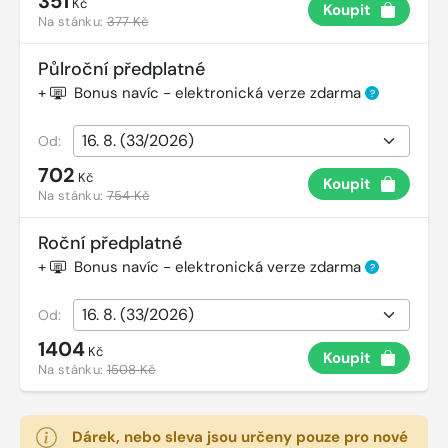
351
Kč
Koupit
Na stánku:
377 Kč
Půlroční předplatné
+
Bonus navíc - elektronická verze zdarma
?
Od:
702
Kč
Koupit
Na stánku:
754 Kč
Roční předplatné
+
Bonus navíc - elektronická verze zdarma
?
Od:
1404
Kč
Koupit
Na stánku:
1508 Kč
Dárek, nebo sleva jsou určeny pouze pro nové