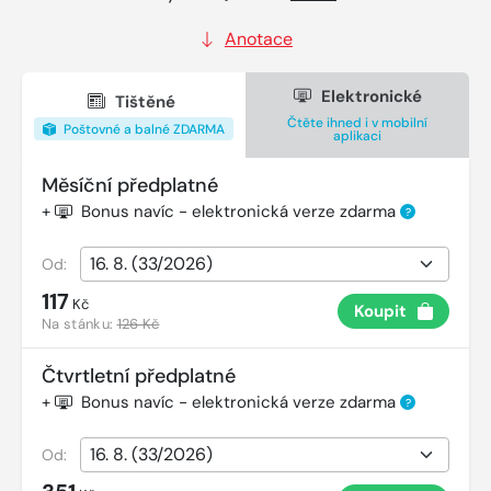
Anotace
Elektronické
Tištěné
Čtěte ihned i v mobilní
Poštovné a balné ZDARMA
aplikaci
Měsíční předplatné
+
Bonus navíc - elektronická verze zdarma
?
Od:
117
Kč
Koupit
Na stánku:
126 Kč
Čtvrtletní předplatné
+
Bonus navíc - elektronická verze zdarma
?
Od: