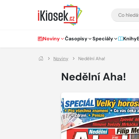
Přejít na hlavní obsah
VYHLEDÁVÁNÍ
Hlavní navigace
Noviny
Časopisy
Speciály
Knihy
Noviny
Nedělní Aha!
Nedělní Aha!