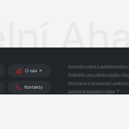
lní Aha
Autorská práva k publikovaným 
O nás
Podmínky pro užívání služby info
Informace o zpracování osobníc
Kontakty
Jednotná kontaktní místa
dodavatelé obsahu