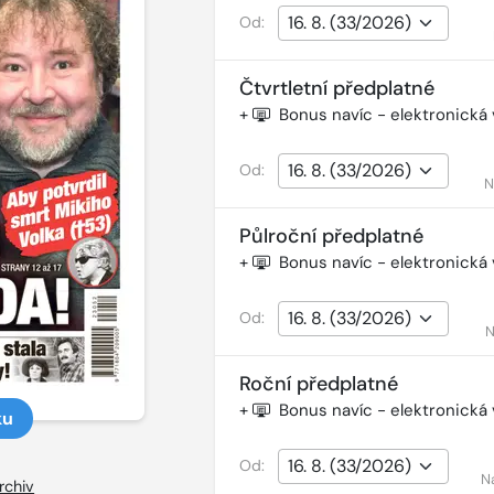
Od:
Čtvrtletní předplatné
+
Bonus navíc - elektronická
Od:
N
Půlroční předplatné
+
Bonus navíc - elektronická
Od:
N
Roční předplatné
+
Bonus navíc - elektronická
ku
Od:
N
rchiv