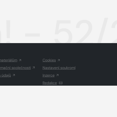
! - 52
materiálům
Cookies
rmační společnosti
Nastavení soukromí
h údajů
Inzerce
Redakce
Vysázeno
Grand IT s.r.o.