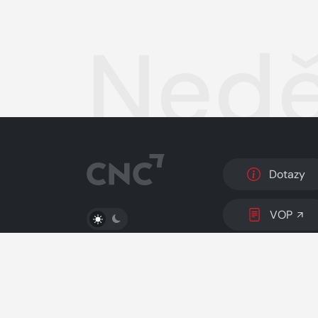
Nedě
Dotazy
PŘEPNOUT SVĚTLÝ/TMAVÝ REŽIM
VOP
© 2026 Copyright
CZECH NEWS CENTER a.s.
a 