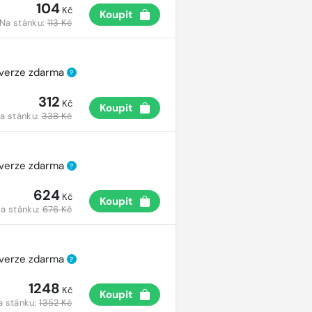
104
Kč
Koupit
Na stánku:
113 Kč
 verze zdarma
?
312
Kč
Koupit
a stánku:
338 Kč
 verze zdarma
?
624
Kč
Koupit
a stánku:
676 Kč
 verze zdarma
?
1248
Kč
Koupit
a stánku:
1352 Kč