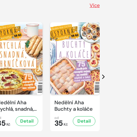
Více
Další
edělní Aha
Nedělní Aha
Nedělní A
ychlá, snadná,
Buchty a koláče
Řízkový sp
rníčková
d
od
od
Detail
Detail
D
35
35
35
Kč
Kč
Kč