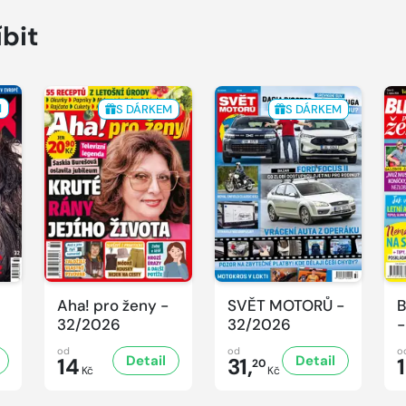
íbit
M
S DÁRKEM
S DÁRKEM
Aha! pro ženy -
SVĚT MOTORŮ -
B
32/2026
32/2026
-
od
od
o
Detail
Detail
14
31,
20
Kč
Kč