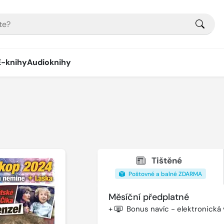
E-knihy
Audioknihy
Tištěné
Poštovné a balné ZDARMA
Měsíční předplatné
+
Bonus navíc - elektronická