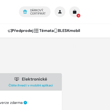
DÁRKOVÝ
CERTIFIKÁT
0
Předprodej
Témata
BLESKmobil
Elektronické
Čtěte ihned i v mobilní aplikaci
 verze zdarma
?