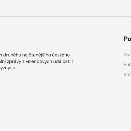
Po
Vyd
m druhého nejčtenějšího českého
lní zprávy z víkendových událostí i
Pub
yznysu.
Kat