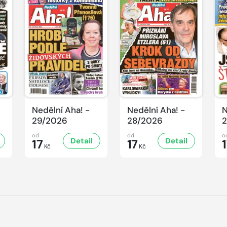
Nedělní Aha! -
Nedělní Aha! -
N
29/2026
28/2026
2
od
od
o
Detail
Detail
17
17
Kč
Kč