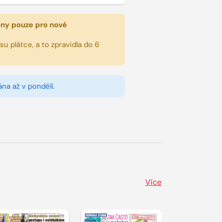
eny pouze pro nové
u plátce, a to zpravidla do 6
na až v pondělí.
Více