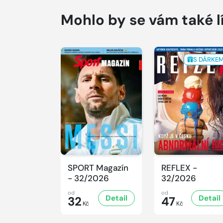
Mohlo by se vám také l
S DÁRKE
SPORT Magazín
REFLEX -
- 32/2026
32/2026
od
od
Detail
Detail
32
47
Kč
Kč