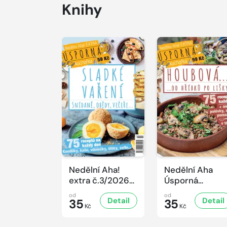
Knihy
Nedělní Aha!
Nedělní Aha
extra č.3/2026
Úsporná
Úsporná
kuchařka -
od
od
Detail
Detail
kuchařka -
35
Houbová... od
35
Kč
Kč
Sladké vaření
hříbků po lišky