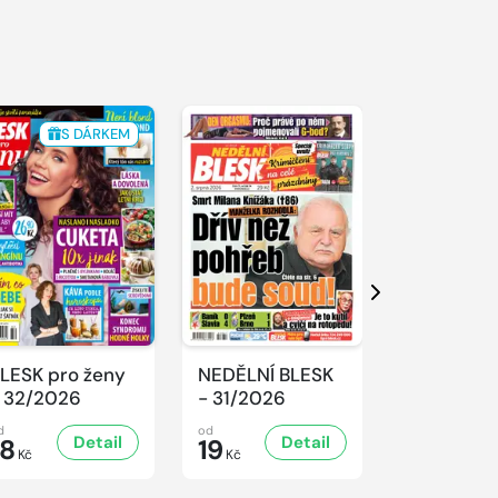
S DÁRKEM
Další
LESK pro ženy
NEDĚLNÍ BLESK
SPORT Ma
 32/2026
- 31/2026
- 31/2026
d
od
od
Detail
Detail
D
18
19
32
Kč
Kč
Kč