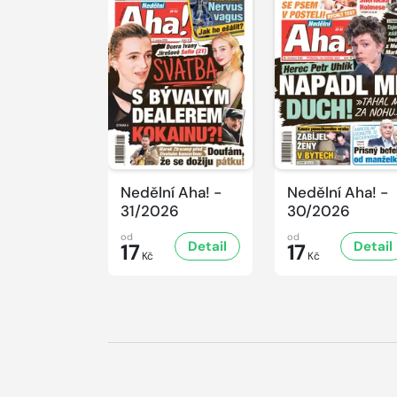
Nedělní Aha! -
Nedělní Aha! -
31/2026
30/2026
od
od
Detail
Detail
17
17
Kč
Kč