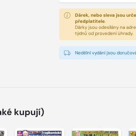
Dárek, nebo sleva jsou urč
předplatitele
.
Dárky jsou odesílány na adres
týdnů od provedení úhrady.
Nedělní vydání jsou doručová
aké kupují)