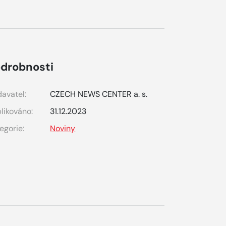
drobnosti
avatel:
CZECH NEWS CENTER a. s.
likováno:
31.12.2023
egorie:
Noviny