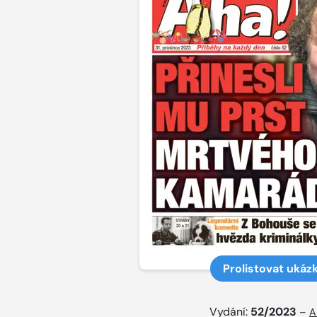
Prolistovat ukáz
Vydání:
52/2023
–
A