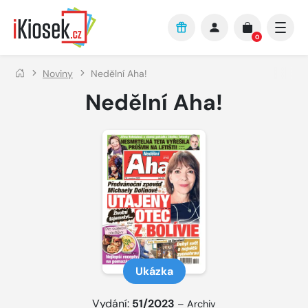
Přejít na hlavní obsah
0
Noviny
Nedělní Aha!
Nedělní Aha!
Ukázka
Vydání:
51/2023
–
Archiv