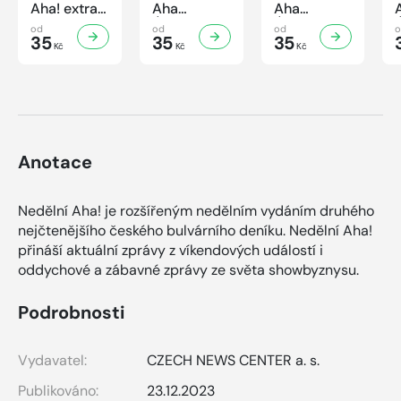
Aha! extra
Aha
Aha
č.3/2026
Úsporná
Úsporná
od
od
od
Úsporná
35
kuchařka -
35
kuchařka
35
Kč
Kč
Kč
kuchařka -
Houbová...
Sekané a
Sladké
od hříbků
mleté
vaření
po lišky
maso
Anotace
Nedělní Aha! je rozšířeným nedělním vydáním druhého
nejčtenějšího českého bulvárního deníku. Nedělní Aha!
přináší aktuální zprávy z víkendových událostí i
oddychové a zábavné zprávy ze světa showbyznysu.
Podrobnosti
Vydavatel:
CZECH NEWS CENTER a. s.
Publikováno:
23.12.2023