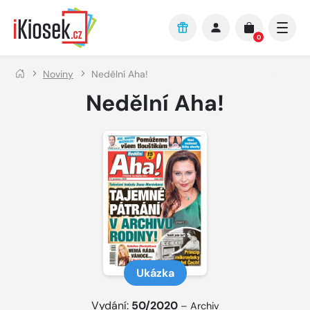
Přejít na hlavní obsah
0
Noviny
Nedělní Aha!
Nedělní Aha!
Ukázka
Vydání:
50/2020
–
Archiv