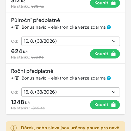
312
Kč
Koupit
Na stánku:
338 Kč
Půlroční předplatné
+
Bonus navíc - elektronická verze zdarma
?
Od:
624
Kč
Koupit
Na stánku:
676 Kč
Roční předplatné
+
Bonus navíc - elektronická verze zdarma
?
Od:
1248
Kč
Koupit
Na stánku:
1352 Kč
Dárek, nebo sleva jsou určeny pouze pro nové