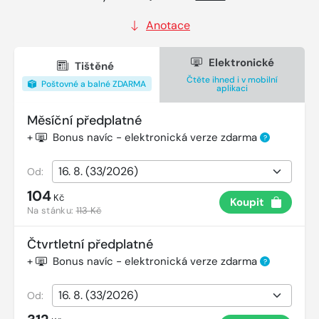
Anotace
Elektronické
Tištěné
Čtěte ihned i v mobilní
Poštovné a balné ZDARMA
aplikaci
Měsíční předplatné
+
Bonus navíc - elektronická verze zdarma
?
Od:
104
Kč
Koupit
Na stánku:
113 Kč
Čtvrtletní předplatné
+
Bonus navíc - elektronická verze zdarma
?
Od: