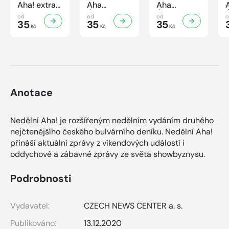
Aha! extra
Aha
Aha
č.3/2026
Úsporná
Úsporná
od
od
od
Úsporná
35
kuchařka -
35
kuchařka
35
Kč
Kč
Kč
kuchařka -
Houbová...
Sekané a
Sladké
od hříbků
mleté
vaření
po lišky
maso
Anotace
Nedělní Aha! je rozšířeným nedělním vydáním druhého
nejčtenějšího českého bulvárního deníku. Nedělní Aha!
přináší aktuální zprávy z víkendových událostí i
oddychové a zábavné zprávy ze světa showbyznysu.
Podrobnosti
Vydavatel:
CZECH NEWS CENTER a. s.
Publikováno:
13.12.2020