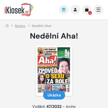
Přejít na hlavní obsah
0
Noviny
Nedělní Aha!
Nedělní Aha!
Ukázka
Vydání:
47/2022
–
Archiv