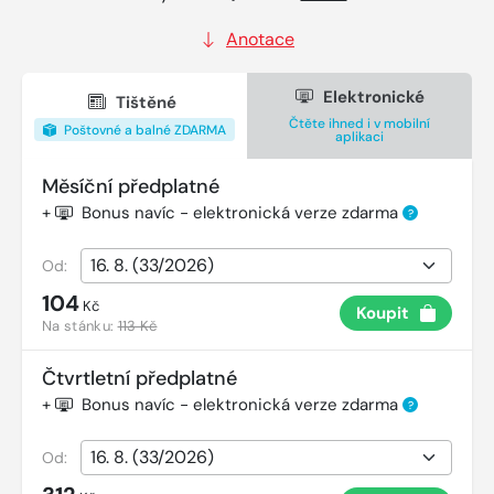
Anotace
Elektronické
Tištěné
Čtěte ihned i v mobilní
Poštovné a balné ZDARMA
aplikaci
Měsíční předplatné
+
Bonus navíc - elektronická verze zdarma
?
Od:
104
Kč
Koupit
Na stánku:
113 Kč
Čtvrtletní předplatné
+
Bonus navíc - elektronická verze zdarma
?
Od: