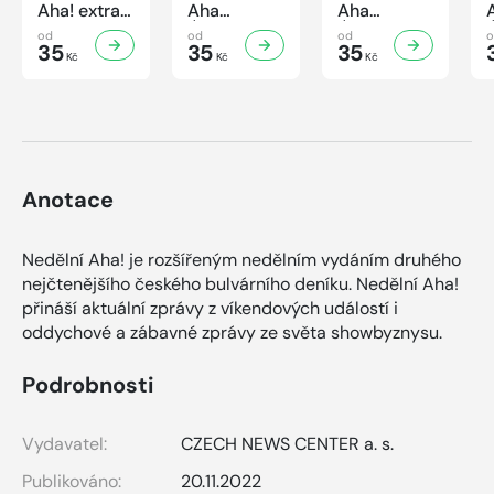
Aha! extra
Aha
Aha
č.3/2026
Úsporná
Úsporná
od
od
od
Úsporná
35
kuchařka -
35
kuchařka
35
Kč
Kč
Kč
kuchařka -
Houbová...
Sekané a
Sladké
od hříbků
mleté
vaření
po lišky
maso
Anotace
Nedělní Aha! je rozšířeným nedělním vydáním druhého
nejčtenějšího českého bulvárního deníku. Nedělní Aha!
přináší aktuální zprávy z víkendových událostí i
oddychové a zábavné zprávy ze světa showbyznysu.
Podrobnosti
Vydavatel:
CZECH NEWS CENTER a. s.
Publikováno:
20.11.2022