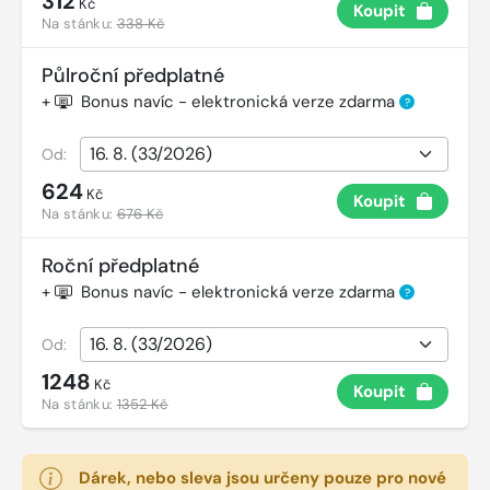
312
Kč
Koupit
Na stánku:
338 Kč
Půlroční předplatné
+
Bonus navíc - elektronická verze zdarma
?
Od:
624
Kč
Koupit
Na stánku:
676 Kč
Roční předplatné
+
Bonus navíc - elektronická verze zdarma
?
Od:
1248
Kč
Koupit
Na stánku:
1352 Kč
Dárek, nebo sleva jsou určeny pouze pro nové