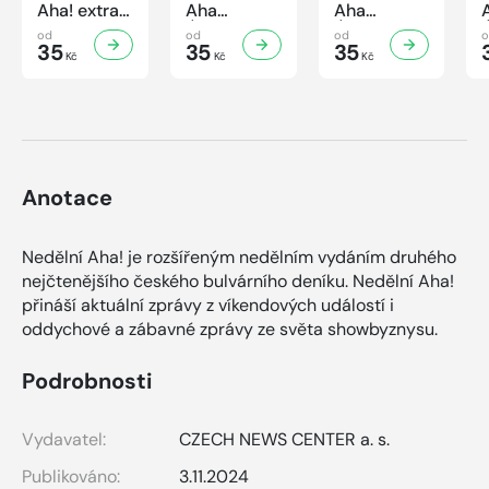
Aha! extra
Aha
Aha
č.3/2026
Úsporná
Úsporná
od
od
od
Úsporná
35
kuchařka -
35
kuchařka
35
Kč
Kč
Kč
kuchařka -
Houbová...
Sekané a
Sladké
od hříbků
mleté
vaření
po lišky
maso
Anotace
Nedělní Aha! je rozšířeným nedělním vydáním druhého
nejčtenějšího českého bulvárního deníku. Nedělní Aha!
přináší aktuální zprávy z víkendových událostí i
oddychové a zábavné zprávy ze světa showbyznysu.
Podrobnosti
Vydavatel:
CZECH NEWS CENTER a. s.
Publikováno:
3.11.2024