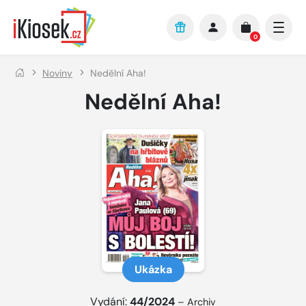
Přejít na hlavní obsah
0
Noviny
Nedělní Aha!
Nedělní Aha!
Ukázka
Vydání:
44/2024
–
Archiv