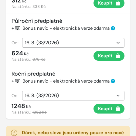
312
Kč
Koupit
Na stánku:
338 Kč
Půlroční předplatné
+
Bonus navíc - elektronická verze zdarma
?
Od:
624
Kč
Koupit
Na stánku:
676 Kč
Roční předplatné
+
Bonus navíc - elektronická verze zdarma
?
Od:
1248
Kč
Koupit
Na stánku:
1352 Kč
Dárek, nebo sleva jsou určeny pouze pro nové