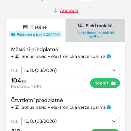
Anotace
Elektronické
Tištěné
Čtěte ihned i v mobilní
Poštovné a balné ZDARMA
aplikaci
Měsíční předplatné
+
Bonus navíc - elektronická verze zdarma
?
Od:
104
Kč
Koupit
Na stánku:
113 Kč
Čtvrtletní předplatné
+
Bonus navíc - elektronická verze zdarma
?
Od: