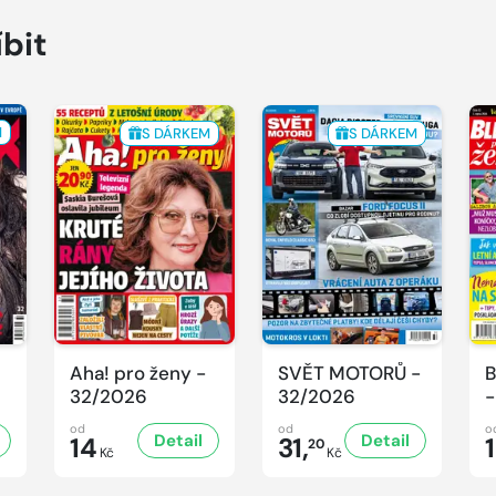
íbit
M
S DÁRKEM
S DÁRKEM
Aha! pro ženy -
SVĚT MOTORŮ -
B
32/2026
32/2026
-
od
od
o
Detail
Detail
14
31,
20
Kč
Kč