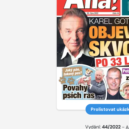
Prolistovat ukáz
Vydání:
44/2022
–
A