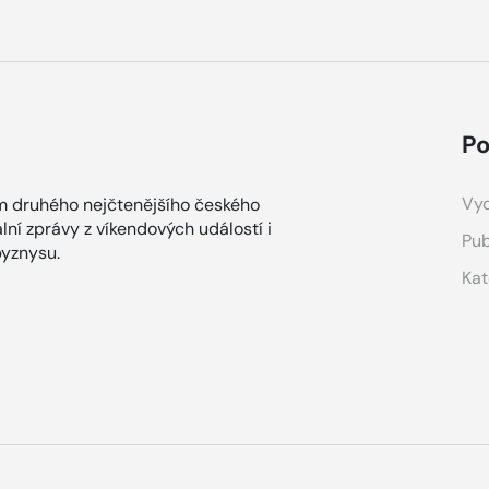
Po
Vyd
m druhého nejčtenějšího českého
lní zprávy z víkendových událostí i
Pub
yznysu.
Kat