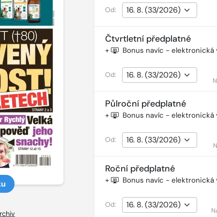
Od:
Čtvrtletní předplatné
+
Bonus navíc - elektronická
Od:
N
Půlroční předplatné
+
Bonus navíc - elektronická
Od:
N
Roční předplatné
+
Bonus navíc - elektronická
ku
Od:
N
rchiv