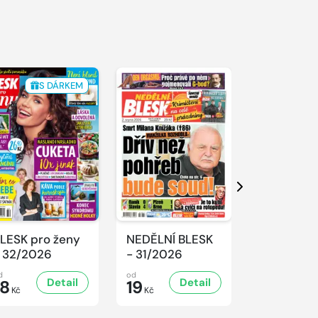
S DÁRKEM
Další
LESK pro ženy
NEDĚLNÍ BLESK
SPORT Ma
 32/2026
- 31/2026
- 31/2026
d
od
od
Detail
Detail
D
18
19
32
Kč
Kč
Kč