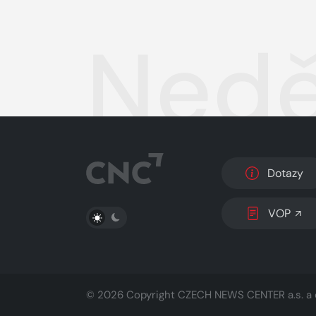
Nedě
Dotazy
PŘEPNOUT SVĚTLÝ/TMAVÝ REŽIM
VOP
© 2026 Copyright
CZECH NEWS CENTER a.s.
a 