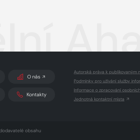
lní Aha
Autorská práva k publikovaným 
O nás
Podmínky pro užívání služby info
Informace o zpracování osobníc
Kontakty
Jednotná kontaktní místa
dodavatelé obsahu