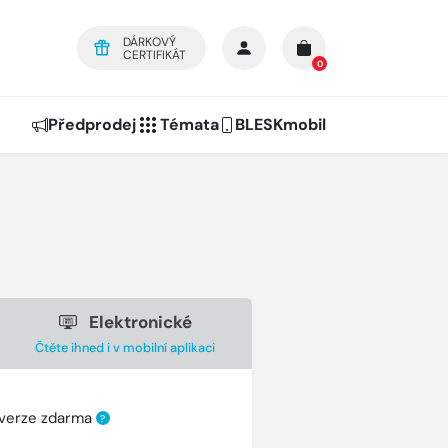
DÁRKOVÝ
CERTIFIKÁT
0
Předprodej
Témata
BLESKmobil
Elektronické
Čtěte ihned i v mobilní aplikaci
 verze zdarma
?