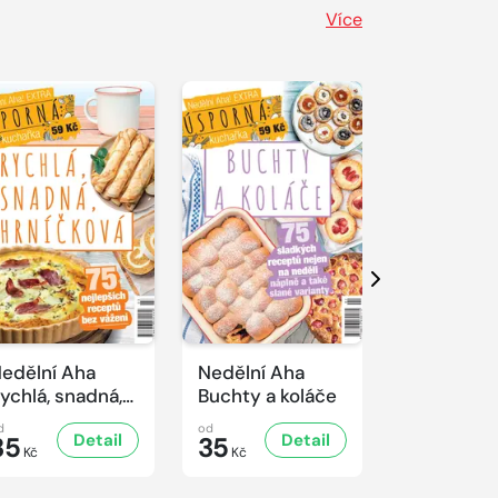
Více
Další
edělní Aha
Nedělní Aha
Nedělní A
ychlá, snadná,
Buchty a koláče
Řízkový sp
rníčková
d
od
od
Detail
Detail
D
35
35
35
Kč
Kč
Kč