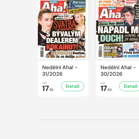
Nedělní Aha! -
Nedělní Aha! -
31/2026
30/2026
od
od
Detail
Detail
17
17
Kč
Kč