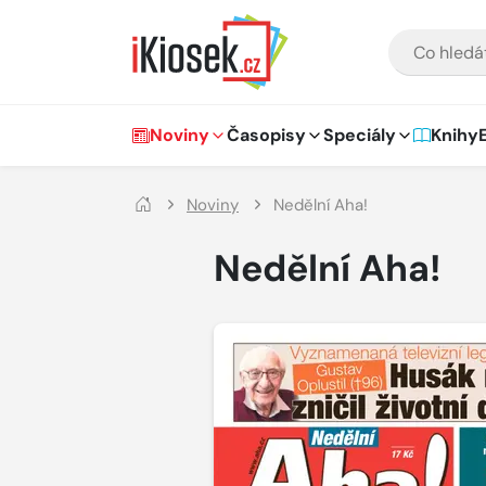
Přejít na hlavní obsah
VYHLEDÁVÁNÍ
Hlavní navigace
Noviny
Časopisy
Speciály
Knihy
Noviny
Nedělní Aha!
Nedělní Aha!