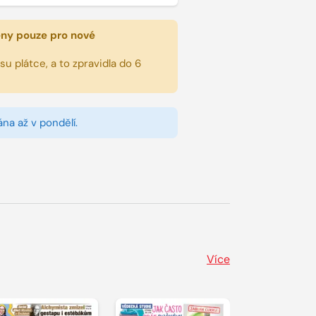
eny pouze pro nové
u plátce, a to zpravidla do 6
na až v pondělí.
Více