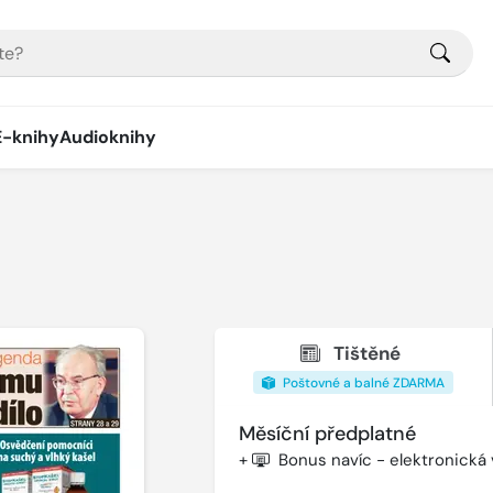
E-knihy
Audioknihy
Tištěné
Poštovné a balné ZDARMA
Měsíční předplatné
+
Bonus navíc - elektronická