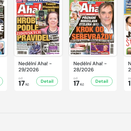
Nedělní Aha! -
Nedělní Aha! -
N
29/2026
28/2026
2
od
od
o
Detail
Detail
17
17
Kč
Kč