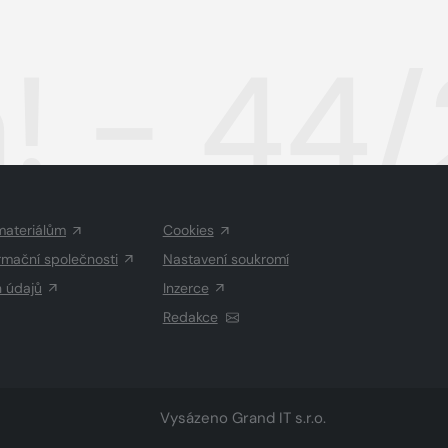
! - 44
materiálům
Cookies
rmační společnosti
Nastavení soukromí
h údajů
Inzerce
Redakce
Vysázeno
Grand IT s.r.o.