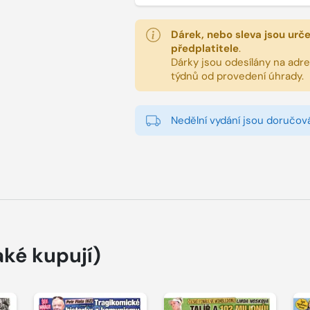
Dárek, nebo sleva jsou urč
předplatitele
.
Dárky jsou odesílány na adres
týdnů od provedení úhrady.
Nedělní vydání jsou doručová
aké kupují)