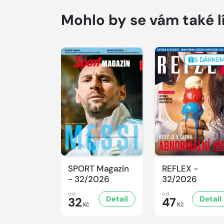
Mohlo by se vám také l
S DÁRKE
SPORT Magazín
REFLEX -
- 32/2026
32/2026
od
od
Detail
Detail
32
47
Kč
Kč