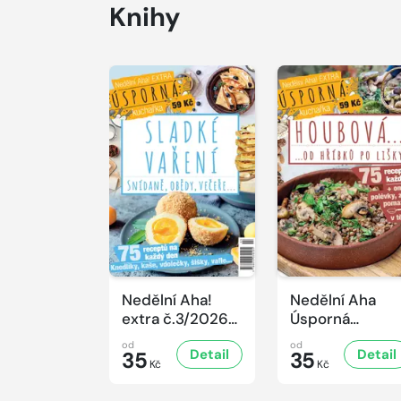
Knihy
Nedělní Aha!
Nedělní Aha
extra č.3/2026
Úsporná
Úsporná
kuchařka -
od
od
Detail
Detail
kuchařka -
35
Houbová... od
35
Kč
Kč
Sladké vaření
hříbků po lišky