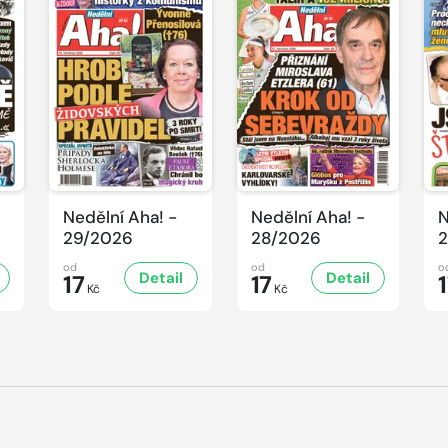
Nedělní Aha! -
Nedělní Aha! -
N
29/2026
28/2026
2
od
od
o
Detail
Detail
17
17
Kč
Kč