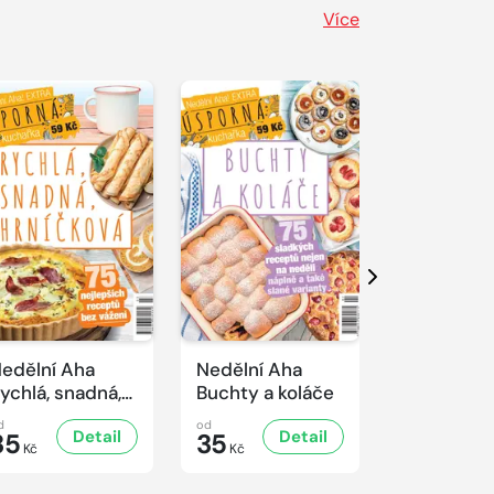
Více
Další
edělní Aha
Nedělní Aha
Nedělní A
ychlá, snadná,
Buchty a koláče
Řízkový sp
rníčková
d
od
od
Detail
Detail
D
35
35
35
Kč
Kč
Kč