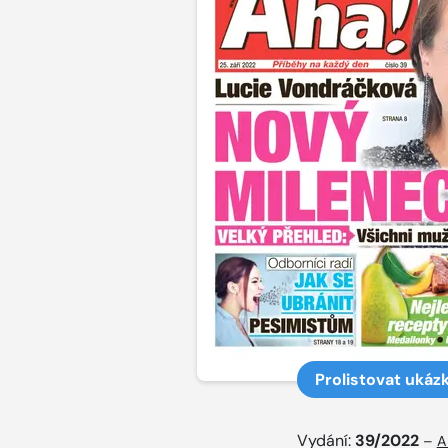
Prolistovat ukáz
Vydání:
39/2022
–
A