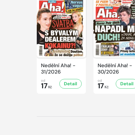
Nedělní Aha! -
Nedělní Aha! -
31/2026
30/2026
od
od
Detail
Detail
17
17
Kč
Kč