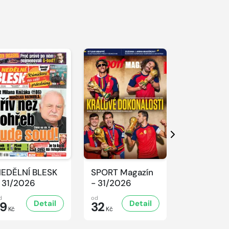
S 
Další
EDĚLNÍ BLESK
SPORT Magazín
REFLEX -
 31/2026
- 31/2026
31/2026
d
od
od
Detail
Detail
D
19
32
47
Kč
Kč
Kč