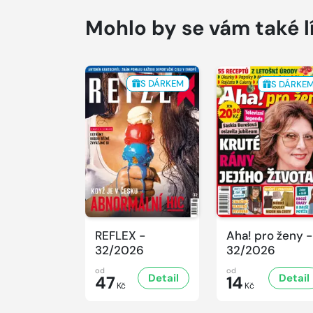
Mohlo by se vám také l
S DÁRKEM
S DÁRKE
REFLEX -
Aha! pro ženy -
32/2026
32/2026
od
od
Detail
Detail
47
14
Kč
Kč