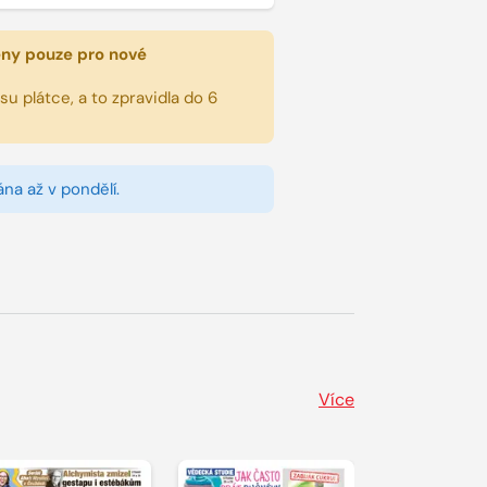
eny pouze pro nové
u plátce, a to zpravidla do 6
na až v pondělí.
Více