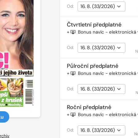
Od:
Čtvrtletní předplatné
+
Bonus navíc - elektronická
Od:
N
Půlroční předplatné
+
Bonus navíc - elektronická
Od:
N
Roční předplatné
+
Bonus navíc - elektronická
ku
Od:
N
rchiv