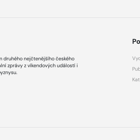
Po
Vyd
m druhého nejčtenějšího českého
lní zprávy z víkendových událostí i
Pub
yznysu.
Kat