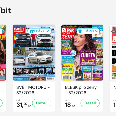
íbit
M
S DÁRKEM
S DÁRKEM
SVĚT MOTORŮ -
BLESK pro ženy
N
32/2026
- 32/2026
-
od
od
o
Detail
Detail
31,
18
20
Kč
Kč