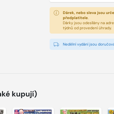
Dárek, nebo sleva jsou urč
předplatitele
.
Dárky jsou odesílány na adres
týdnů od provedení úhrady.
Nedělní vydání jsou doručová
aké kupují)