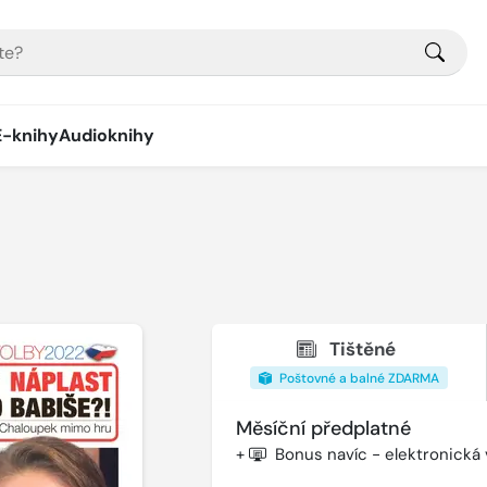
E-knihy
Audioknihy
Tištěné
Poštovné a balné ZDARMA
Měsíční předplatné
+
Bonus navíc - elektronická