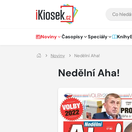
Přejít na hlavní obsah
VYHLEDÁVÁNÍ
Hlavní navigace
Noviny
Časopisy
Speciály
Knihy
Noviny
Nedělní Aha!
Nedělní Aha!