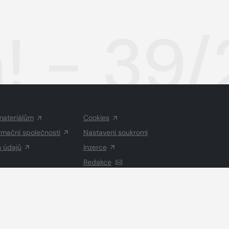
! - 39
materiálům
Cookies
rmační společnosti
Nastavení soukromí
h údajů
Inzerce
Redakce
Vysázeno
Grand IT s.r.o.