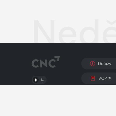
Nedě
Dotazy
PŘEPNOUT SVĚTLÝ/TMAVÝ REŽIM
VOP
© 2026 Copyright
CZECH NEWS CENTER a.s.
a 