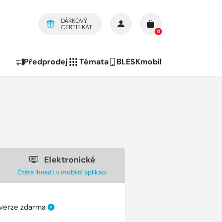
DÁRKOVÝ
CERTIFIKÁT
0
Předprodej
Témata
BLESKmobil
Elektronické
Čtěte ihned i v mobilní aplikaci
 verze zdarma
?