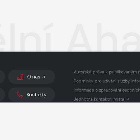
lní Aha
Autorská práva k publikovaným 
O nás
Podmínky pro užívání služby info
Informace o zpracování osobníc
Kontakty
Jednotná kontaktní místa
dodavatelé obsahu