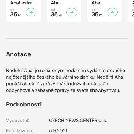
Aha! extra
Aha
Aha
č.3/2026
Úsporná
Úsporná
od
od
od
Úsporná
35
kuchařka -
35
kuchařka
35
Kč
Kč
Kč
kuchařka -
Houbová...
Sekané a
Sladké
od hříbků
mleté
vaření
po lišky
maso
Anotace
Nedělní Aha! je rozšířeným nedělním vydáním druhého
nejčtenějšího českého bulvárního deníku. Nedělní Aha!
přináší aktuální zprávy z víkendových událostí i
oddychové a zábavné zprávy ze světa showbyznysu.
Podrobnosti
Vydavatel:
CZECH NEWS CENTER a. s.
Publikováno:
5.9.2021