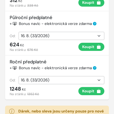
312
Kč
Koupit
Na stánku:
338 Kč
Půlroční předplatné
+
Bonus navíc - elektronická verze zdarma
?
Od:
624
Kč
Koupit
Na stánku:
676 Kč
Roční předplatné
+
Bonus navíc - elektronická verze zdarma
?
Od:
1248
Kč
Koupit
Na stánku:
1352 Kč
Dárek, nebo sleva jsou určeny pouze pro nové