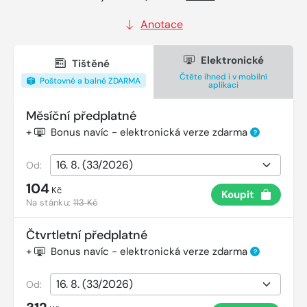
Anotace
Elektronické
Tištěné
Čtěte ihned i v mobilní
Poštovné a balné ZDARMA
aplikaci
Měsíční předplatné
+
Bonus navíc - elektronická verze zdarma
?
Od:
104
Kč
Koupit
Na stánku:
113 Kč
Čtvrtletní předplatné
+
Bonus navíc - elektronická verze zdarma
?
Od: