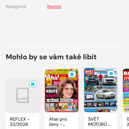
Kategorie:
Noviny
Mohlo by se vám také líbit
REFLEX -
Aha! pro
SVĚT
32/2026
ženy -
MOTORŮ -