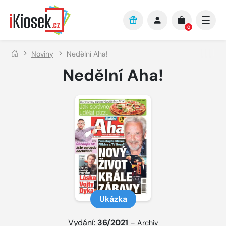
Přejít na hlavní obsah
0
Noviny
Nedělní Aha!
Nedělní Aha!
Ukázka
Vydání:
36/2021
–
Archiv