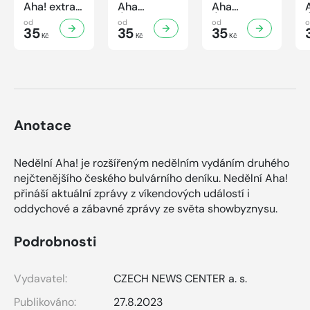
Aha! extra
Aha
Aha
č.3/2026
Úsporná
Úsporná
od
od
od
Úsporná
35
kuchařka -
35
kuchařka
35
Kč
Kč
Kč
kuchařka -
Houbová...
Sekané a
Sladké
od hříbků
mleté
vaření
po lišky
maso
Anotace
Nedělní Aha! je rozšířeným nedělním vydáním druhého
nejčtenějšího českého bulvárního deníku. Nedělní Aha!
přináší aktuální zprávy z víkendových událostí i
oddychové a zábavné zprávy ze světa showbyznysu.
Podrobnosti
Vydavatel:
CZECH NEWS CENTER a. s.
Publikováno:
27.8.2023