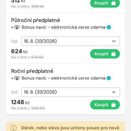
312
Kč
Koupit
Na stánku:
338 Kč
Půlroční předplatné
+
Bonus navíc - elektronická verze zdarma
?
Od:
624
Kč
Koupit
Na stánku:
676 Kč
Roční předplatné
+
Bonus navíc - elektronická verze zdarma
?
Od:
1248
Kč
Koupit
Na stánku:
1352 Kč
Dárek, nebo sleva jsou určeny pouze pro nové