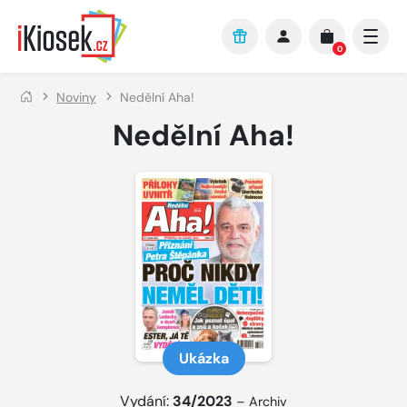
Přejít na hlavní obsah
0
Noviny
Nedělní Aha!
Nedělní Aha!
Ukázka
Vydání:
34/2023
–
Archiv