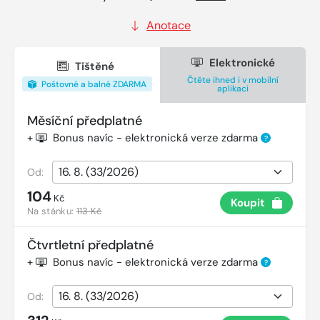
Anotace
Elektronické
Tištěné
Čtěte ihned i v mobilní
Poštovné a balné ZDARMA
aplikaci
Měsíční předplatné
+
Bonus navíc - elektronická verze zdarma
?
Od:
104
Kč
Koupit
Na stánku:
113 Kč
Čtvrtletní předplatné
+
Bonus navíc - elektronická verze zdarma
?
Od: