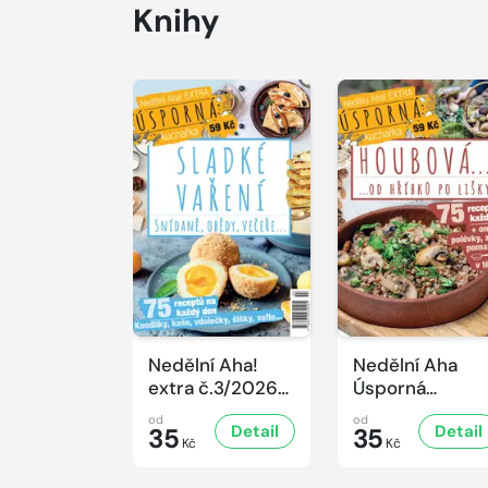
Knihy
Nedělní Aha!
Nedělní Aha
extra č.3/2026
Úsporná
Úsporná
kuchařka -
od
od
Detail
Detail
kuchařka -
35
Houbová... od
35
Kč
Kč
Sladké vaření
hříbků po lišky