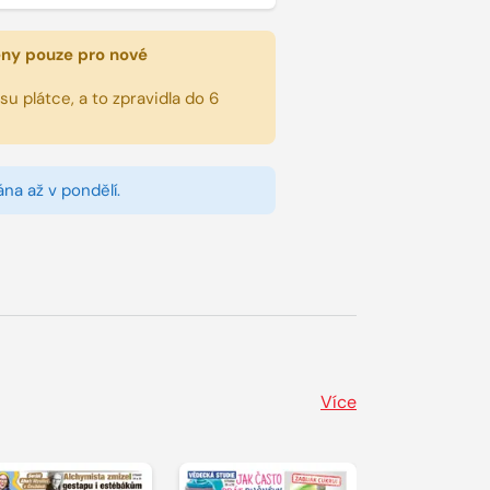
eny pouze pro nové
u plátce, a to zpravidla do 6
na až v pondělí.
Více