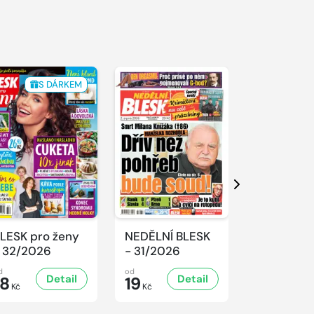
S DÁRKEM
Další
LESK pro ženy
NEDĚLNÍ BLESK
SPORT Ma
 32/2026
- 31/2026
- 31/2026
d
od
od
Detail
Detail
D
18
19
32
Kč
Kč
Kč