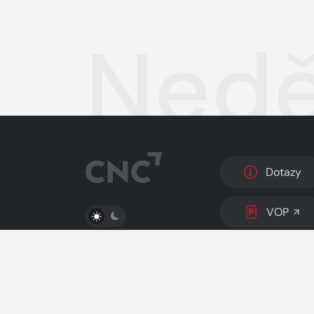
Nedě
Dotazy
PŘEPNOUT SVĚTLÝ/TMAVÝ REŽIM
VOP
© 2026 Copyright
CZECH NEWS CENTER a.s.
a 