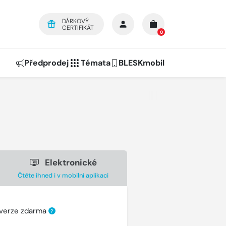
DÁRKOVÝ
CERTIFIKÁT
0
Předprodej
Témata
BLESKmobil
Elektronické
Čtěte ihned i v mobilní aplikaci
 verze zdarma
?