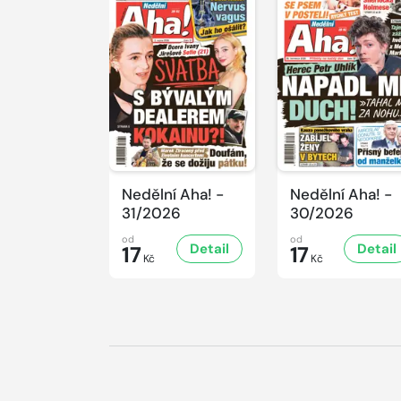
Nedělní Aha! -
Nedělní Aha! -
31/2026
30/2026
od
od
Detail
Detail
17
17
Kč
Kč