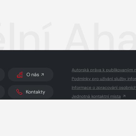
lní Aha
Autorská práva k publikovaným 
O nás
Podmínky pro užívání služby info
Informace o zpracování osobníc
Kontakty
Jednotná kontaktní místa
dodavatelé obsahu