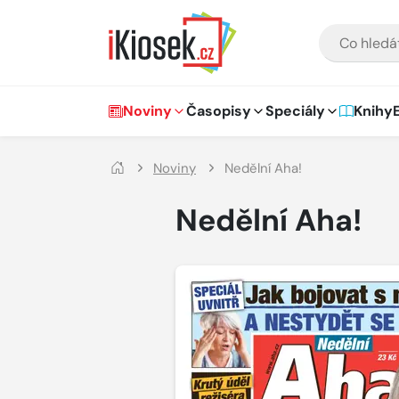
Přejít na hlavní obsah
VYHLEDÁVÁNÍ
Hlavní navigace
Noviny
Časopisy
Speciály
Knihy
Noviny
Nedělní Aha!
Nedělní Aha!