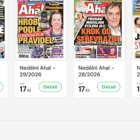
Nedělní Aha! -
Nedělní Aha! -
N
29/2026
28/2026
2
od
od
o
Detail
Detail
17
17
Kč
Kč