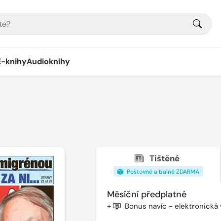
E-knihy
Audioknihy
Tištěné
Poštovné a balné ZDARMA
Měsíční předplatné
+
Bonus navíc - elektronická