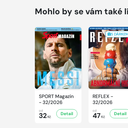
Mohlo by se vám také l
S DÁRKE
SPORT Magazín
REFLEX -
- 32/2026
32/2026
od
od
Detail
Detail
32
47
Kč
Kč