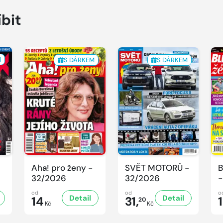
íbit
M
S DÁRKEM
S DÁRKEM
Aha! pro ženy -
SVĚT MOTORŮ -
B
32/2026
32/2026
-
od
od
o
Detail
Detail
14
31,
20
Kč
Kč