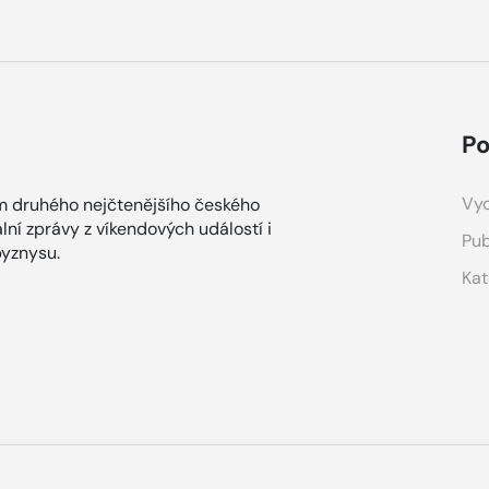
Po
Vyd
m druhého nejčtenějšího českého
lní zprávy z víkendových událostí i
Pub
yznysu.
Kat