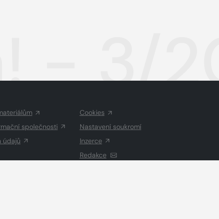
! - 3/
materiálům
Cookies
rmační společnosti
Nastavení soukromí
h údajů
Inzerce
Redakce
Vysázeno
Grand IT s.r.o.