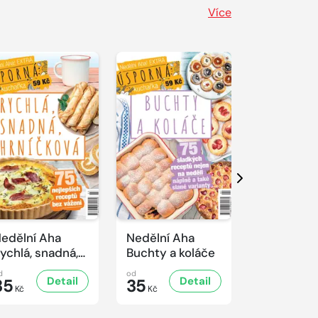
Více
Další
edělní Aha
Nedělní Aha
Nedělní A
ychlá, snadná,
Buchty a koláče
Řízkový sp
rníčková
d
od
od
Detail
Detail
D
35
35
35
Kč
Kč
Kč