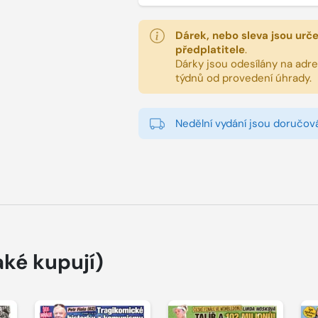
Dárek, nebo sleva jsou urč
předplatitele
.
Dárky jsou odesílány na adres
týdnů od provedení úhrady.
Nedělní vydání jsou doručová
aké kupují)