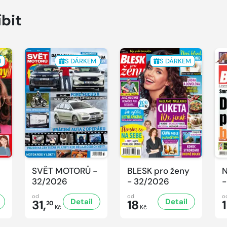
íbit
M
S DÁRKEM
S DÁRKEM
SVĚT MOTORŮ -
BLESK pro ženy
N
32/2026
- 32/2026
-
od
od
o
Detail
Detail
31,
18
20
Kč
Kč