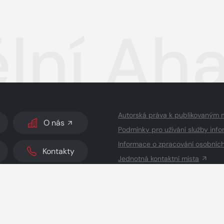
lní Aha
Autorská práva k publikovaným 
O nás
Podmínky pro užívání služby info
Informace o zpracování osobníc
Kontakty
Jednotná kontaktní místa
dodavatelé obsahu