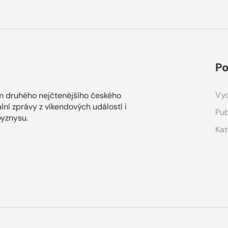
Po
Vyd
m druhého nejčtenějšího českého
lní zprávy z víkendových událostí i
Pub
yznysu.
Kat