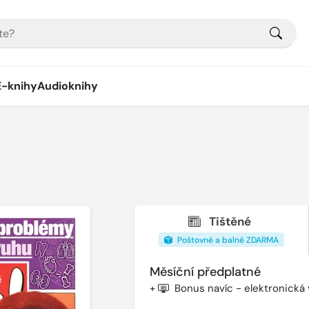
E-knihy
Audioknihy
Tištěné
Poštovné a balné ZDARMA
Měsíční předplatné
+
Bonus navíc - elektronická