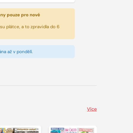
eny pouze pro nové
u plátce, a to zpravidla do 6
na až v pondělí.
Více