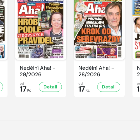
Nedělní Aha! -
Nedělní Aha! -
N
29/2026
28/2026
2
od
od
o
Detail
Detail
17
17
Kč
Kč