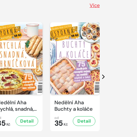
Více
Další
edělní Aha
Nedělní Aha
Nedělní A
ychlá, snadná,
Buchty a koláče
Řízkový sp
rníčková
d
od
od
Detail
Detail
D
35
35
35
Kč
Kč
Kč