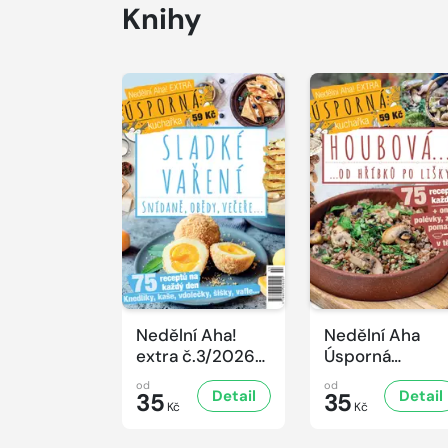
Knihy
Nedělní Aha!
Nedělní Aha
extra č.3/2026
Úsporná
Úsporná
kuchařka -
od
od
Detail
Detail
kuchařka -
35
Houbová... od
35
Kč
Kč
Sladké vaření
hříbků po lišky