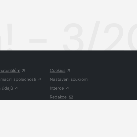
! - 3/
materiálům
Cookies
rmační společnosti
Nastavení soukromí
h údajů
Inzerce
Redakce
Vysázeno
Grand IT s.r.o.