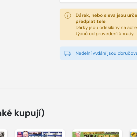
Dárek, nebo sleva jsou urč
předplatitele
.
Dárky jsou odesílány na adres
týdnů od provedení úhrady.
Nedělní vydání jsou doručová
aké kupují)