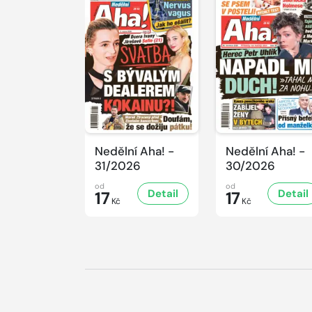
Nedělní Aha! -
Nedělní Aha! -
31/2026
30/2026
od
od
Detail
Detail
17
17
Kč
Kč