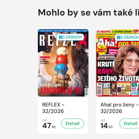
Mohlo by se vám také l
S DÁRKEM
S DÁRKE
REFLEX -
Aha! pro ženy -
32/2026
32/2026
od
od
Detail
Detail
47
14
Kč
Kč