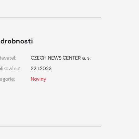
drobnosti
avatel:
CZECH NEWS CENTER a. s.
likováno:
22.1.2023
egorie:
Noviny