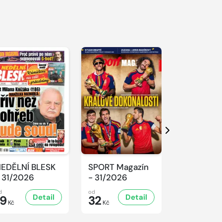
S 
Další
EDĚLNÍ BLESK
SPORT Magazín
REFLEX -
 31/2026
- 31/2026
31/2026
d
od
od
Detail
Detail
D
19
32
47
Kč
Kč
Kč