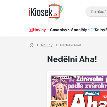
Přejít na hlavní obsah
VYHLEDÁVÁNÍ
Hlavní navigace
Noviny
Časopisy
Speciály
Knihy
Noviny
Nedělní Aha!
Nedělní Aha!