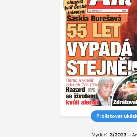
Prolistovat ukáz
Vydání:
3/2023
–
Ar