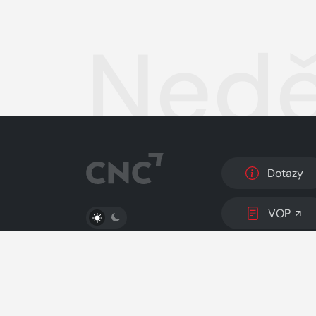
Nedě
Dotazy
PŘEPNOUT SVĚTLÝ/TMAVÝ REŽIM
VOP
© 2026 Copyright
CZECH NEWS CENTER a.s.
a 