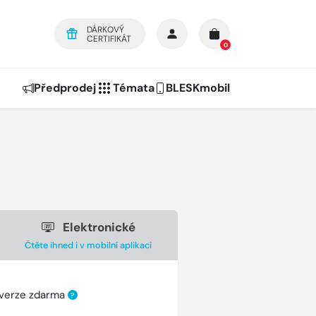
DÁRKOVÝ
CERTIFIKÁT
0
Předprodej
Témata
BLESKmobil
Elektronické
Čtěte ihned i v mobilní aplikaci
 verze zdarma
?