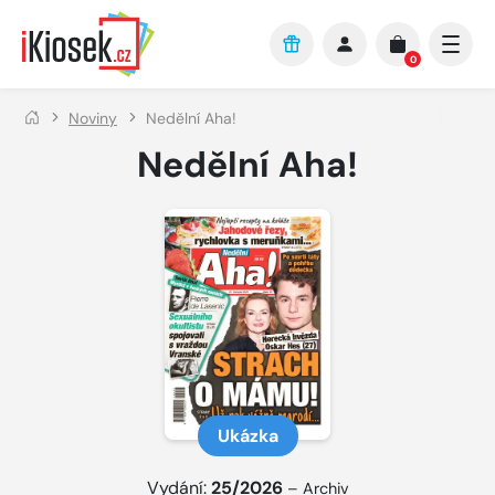
Přejít na hlavní obsah
0
Noviny
Nedělní Aha!
Nedělní Aha!
Ukázka
Vydání:
25/2026
–
Archiv