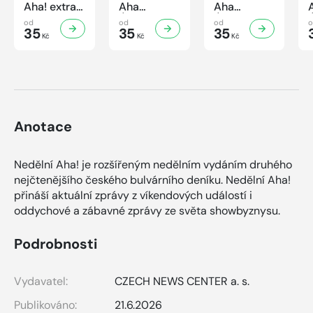
Aha! extra
Aha
Aha
č.3/2026
Úsporná
Úsporná
od
od
od
Úsporná
35
kuchařka -
35
kuchařka
35
Kč
Kč
Kč
kuchařka -
Houbová...
Sekané a
Sladké
od hříbků
mleté
vaření
po lišky
maso
Anotace
Nedělní Aha! je rozšířeným nedělním vydáním druhého
nejčtenějšího českého bulvárního deníku. Nedělní Aha!
přináší aktuální zprávy z víkendových událostí i
oddychové a zábavné zprávy ze světa showbyznysu.
Podrobnosti
Vydavatel:
CZECH NEWS CENTER a. s.
Publikováno:
21.6.2026