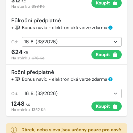
312
Kč
Koupit
Na stánku:
338 Kč
Půlroční předplatné
+
Bonus navíc - elektronická verze zdarma
?
Od:
624
Kč
Koupit
Na stánku:
676 Kč
Roční předplatné
+
Bonus navíc - elektronická verze zdarma
?
Od:
1248
Kč
Koupit
Na stánku:
1352 Kč
Dárek, nebo sleva jsou určeny pouze pro nové