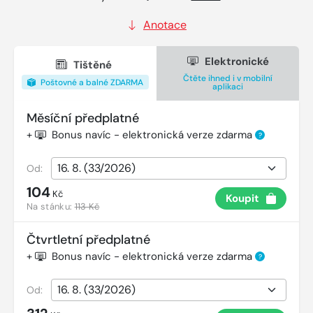
Anotace
Elektronické
Tištěné
Čtěte ihned i v mobilní
Poštovné a balné ZDARMA
aplikaci
Měsíční předplatné
+
Bonus navíc - elektronická verze zdarma
?
Od:
104
Kč
Koupit
Na stánku:
113 Kč
Čtvrtletní předplatné
+
Bonus navíc - elektronická verze zdarma
?
Od: