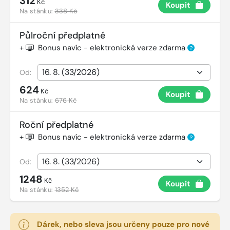
312
Kč
Koupit
Na stánku:
338 Kč
Půlroční předplatné
+
Bonus navíc - elektronická verze zdarma
?
Od:
624
Kč
Koupit
Na stánku:
676 Kč
Roční předplatné
+
Bonus navíc - elektronická verze zdarma
?
Od:
1248
Kč
Koupit
Na stánku:
1352 Kč
Dárek, nebo sleva jsou určeny pouze pro nové