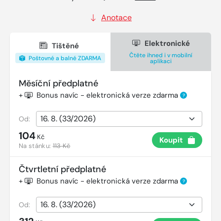
Anotace
Elektronické
Tištěné
Čtěte ihned i v mobilní
Poštovné a balné ZDARMA
aplikaci
Měsíční předplatné
+
Bonus navíc - elektronická verze zdarma
?
Od:
104
Kč
Koupit
Na stánku:
113 Kč
Čtvrtletní předplatné
+
Bonus navíc - elektronická verze zdarma
?
Od: