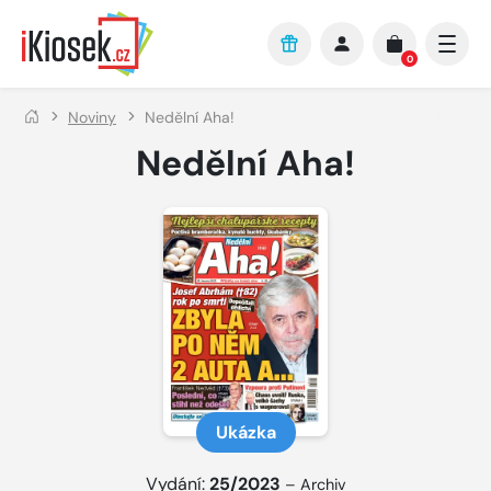
Přejít na hlavní obsah
0
Noviny
Nedělní Aha!
Nedělní Aha!
Ukázka
Vydání:
25/2023
–
Archiv