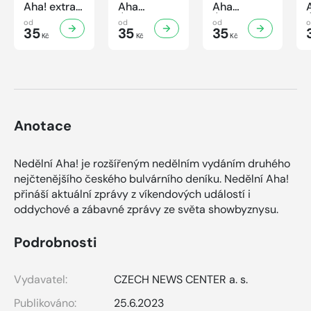
Aha! extra
Aha
Aha
č.3/2026
Úsporná
Úsporná
od
od
od
Úsporná
35
kuchařka -
35
kuchařka
35
Kč
Kč
Kč
kuchařka -
Houbová...
Sekané a
Sladké
od hříbků
mleté
vaření
po lišky
maso
Anotace
Nedělní Aha! je rozšířeným nedělním vydáním druhého
nejčtenějšího českého bulvárního deníku. Nedělní Aha!
přináší aktuální zprávy z víkendových událostí i
oddychové a zábavné zprávy ze světa showbyznysu.
Podrobnosti
Vydavatel:
CZECH NEWS CENTER a. s.
Publikováno:
25.6.2023