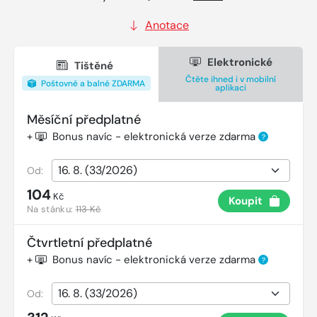
Anotace
Elektronické
Tištěné
Čtěte ihned i v mobilní
Poštovné a balné ZDARMA
aplikaci
Měsíční předplatné
+
Bonus navíc - elektronická verze zdarma
?
Od:
104
Kč
Koupit
Na stánku:
113 Kč
Čtvrtletní předplatné
+
Bonus navíc - elektronická verze zdarma
?
Od: