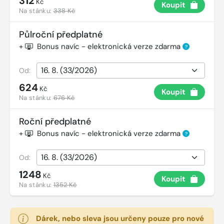
312
Kč
Koupit
Na stánku:
338 Kč
Půlroční předplatné
+
Bonus navíc - elektronická verze zdarma
?
Od:
624
Kč
Koupit
Na stánku:
676 Kč
Roční předplatné
+
Bonus navíc - elektronická verze zdarma
?
Od:
1248
Kč
Koupit
Na stánku:
1352 Kč
Dárek, nebo sleva jsou určeny pouze pro nové