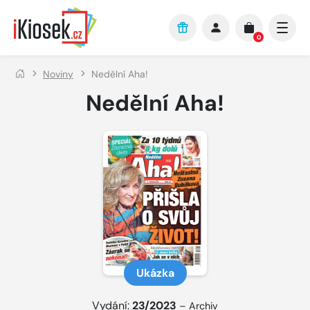
Přejít na hlavní obsah
0
Noviny
Nedělní Aha!
Nedělní Aha!
Ukázka
Vydání:
23/2023
–
Archiv