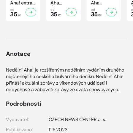
Aha! extra
Aha
Aha
č.3/2026
Úsporná
Úsporná
od
od
od
Úsporná
35
kuchařka -
35
kuchařka
35
Kč
Kč
Kč
kuchařka -
Houbová...
Sekané a
Sladké
od hříbků
mleté
vaření
po lišky
maso
Anotace
Nedělní Aha! je rozšířeným nedělním vydáním druhého
nejčtenějšího českého bulvárního deníku. Nedělní Aha!
přináší aktuální zprávy z víkendových událostí i
oddychové a zábavné zprávy ze světa showbyznysu.
Podrobnosti
Vydavatel:
CZECH NEWS CENTER a. s.
Publikováno:
11.6.2023