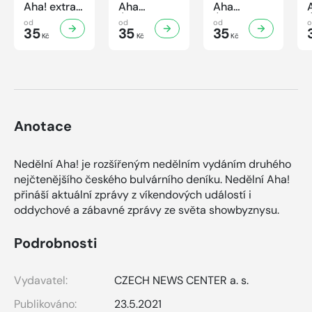
Aha! extra
Aha
Aha
č.3/2026
Úsporná
Úsporná
od
od
od
Úsporná
35
kuchařka -
35
kuchařka
35
Kč
Kč
Kč
kuchařka -
Houbová...
Sekané a
Sladké
od hříbků
mleté
vaření
po lišky
maso
Anotace
Nedělní Aha! je rozšířeným nedělním vydáním druhého
nejčtenějšího českého bulvárního deníku. Nedělní Aha!
přináší aktuální zprávy z víkendových událostí i
oddychové a zábavné zprávy ze světa showbyznysu.
Podrobnosti
Vydavatel:
CZECH NEWS CENTER a. s.
Publikováno:
23.5.2021