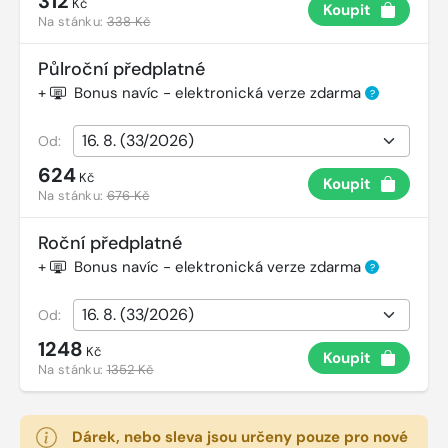
312
Kč
Koupit
Na stánku:
338 Kč
Půlroční předplatné
+
Bonus navíc - elektronická verze zdarma
?
Od:
624
Kč
Koupit
Na stánku:
676 Kč
Roční předplatné
+
Bonus navíc - elektronická verze zdarma
?
Od:
1248
Kč
Koupit
Na stánku:
1352 Kč
Dárek, nebo sleva jsou určeny pouze pro nové