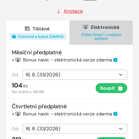
Anotace
Elektronické
Tištěné
Čtěte ihned i v mobilní
Poštovné a balné ZDARMA
aplikaci
Měsíční předplatné
+
Bonus navíc - elektronická verze zdarma
?
Od:
104
Kč
Koupit
Na stánku:
113 Kč
Čtvrtletní předplatné
+
Bonus navíc - elektronická verze zdarma
?
Od: