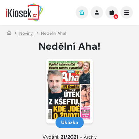
Přejít na hlavní obsah
0
Noviny
Nedělní Aha!
Nedělní Aha!
Ukázka
Vydání:
21/2021
–
Archiv