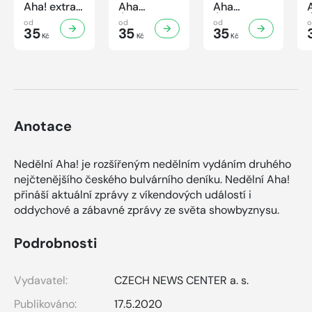
Aha! extra
Aha
Aha
č.3/2026
Úsporná
Úsporná
od
od
od
Úsporná
35
kuchařka -
35
kuchařka
35
Kč
Kč
Kč
kuchařka -
Houbová...
Sekané a
Sladké
od hříbků
mleté
vaření
po lišky
maso
Anotace
Nedělní Aha! je rozšířeným nedělním vydáním druhého
nejčtenějšího českého bulvárního deníku. Nedělní Aha!
přináší aktuální zprávy z víkendových událostí i
oddychové a zábavné zprávy ze světa showbyznysu.
Podrobnosti
Vydavatel:
CZECH NEWS CENTER a. s.
Publikováno:
17.5.2020