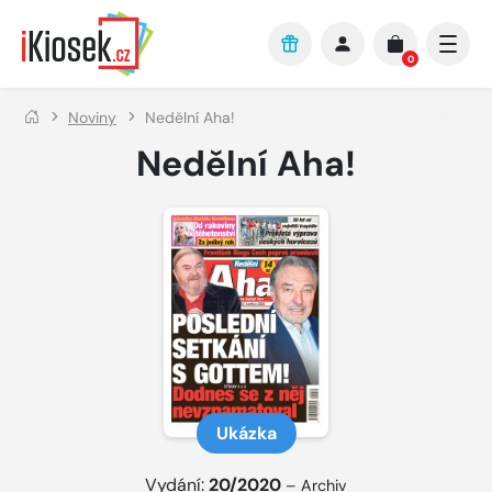
Přejít na hlavní obsah
0
Noviny
Nedělní Aha!
Nedělní Aha!
Ukázka
Vydání:
20/2020
–
Archiv