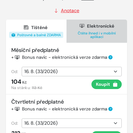
Anotace
Elektronické
Tištěné
Čtěte ihned i v mobilní
Poštovné a balné ZDARMA
aplikaci
Měsíční předplatné
+
Bonus navíc - elektronická verze zdarma
?
Od:
104
Kč
Koupit
Na stánku:
113 Kč
Čtvrtletní předplatné
+
Bonus navíc - elektronická verze zdarma
?
Od: