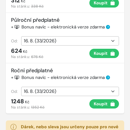
312
Kč
Koupit
Na stánku:
338 Kč
Půlroční předplatné
+
Bonus navíc - elektronická verze zdarma
?
Od:
624
Kč
Koupit
Na stánku:
676 Kč
Roční předplatné
+
Bonus navíc - elektronická verze zdarma
?
Od:
1248
Kč
Koupit
Na stánku:
1352 Kč
Dárek, nebo sleva jsou určeny pouze pro nové