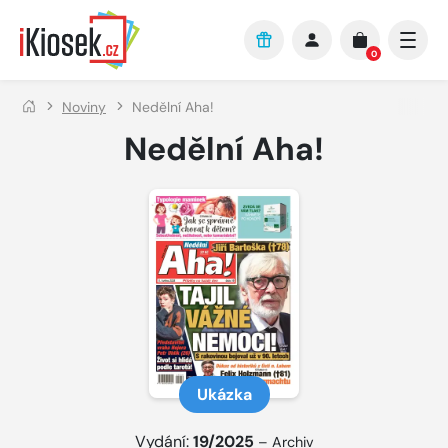
Přejít na hlavní obsah
0
Noviny
Nedělní Aha!
Nedělní Aha!
Ukázka
Vydání:
19/2025
–
Archiv