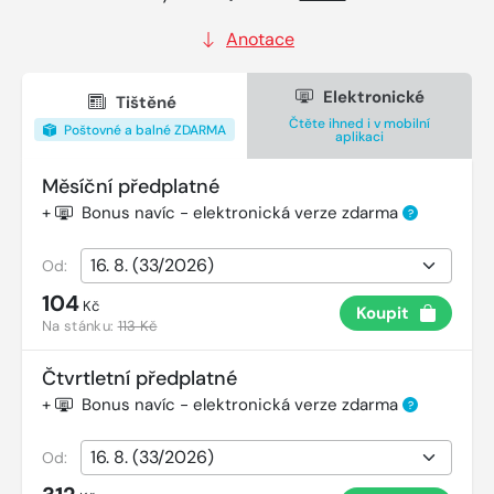
Anotace
Elektronické
Tištěné
Čtěte ihned i v mobilní
Poštovné a balné ZDARMA
aplikaci
Měsíční předplatné
+
Bonus navíc - elektronická verze zdarma
?
Od:
104
Kč
Koupit
Na stánku:
113 Kč
Čtvrtletní předplatné
+
Bonus navíc - elektronická verze zdarma
?
Od: