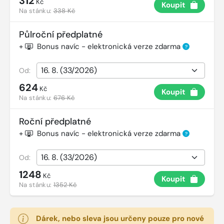
312
Kč
Koupit
Na stánku:
338 Kč
Půlroční předplatné
+
Bonus navíc - elektronická verze zdarma
?
Od:
624
Kč
Koupit
Na stánku:
676 Kč
Roční předplatné
+
Bonus navíc - elektronická verze zdarma
?
Od:
1248
Kč
Koupit
Na stánku:
1352 Kč
Dárek, nebo sleva jsou určeny pouze pro nové