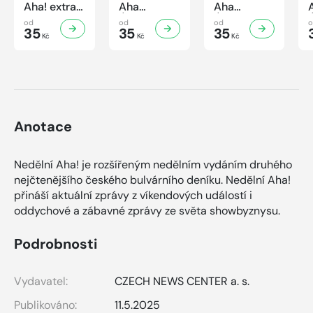
Aha! extra
Aha
Aha
č.3/2026
Úsporná
Úsporná
od
od
od
Úsporná
35
kuchařka -
35
kuchařka
35
Kč
Kč
Kč
kuchařka -
Houbová...
Sekané a
Sladké
od hříbků
mleté
vaření
po lišky
maso
Anotace
Nedělní Aha! je rozšířeným nedělním vydáním druhého
nejčtenějšího českého bulvárního deníku. Nedělní Aha!
přináší aktuální zprávy z víkendových událostí i
oddychové a zábavné zprávy ze světa showbyznysu.
Podrobnosti
Vydavatel:
CZECH NEWS CENTER a. s.
Publikováno:
11.5.2025