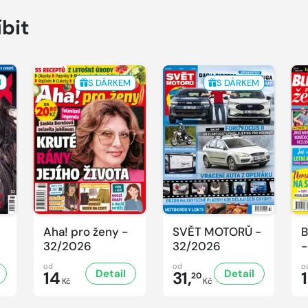
íbit
M
S DÁRKEM
S DÁRKEM
Aha! pro ženy -
SVĚT MOTORŮ -
B
32/2026
32/2026
-
od
od
o
Detail
Detail
14
31,
20
Kč
Kč