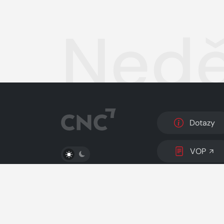
Nedě
Dotazy
PŘEPNOUT SVĚTLÝ/TMAVÝ REŽIM
VOP
© 2026 Copyright
CZECH NEWS CENTER a.s.
a 