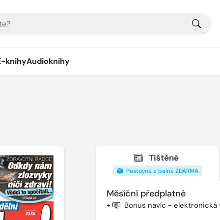
E-knihy
Audioknihy
Tištěné
Poštovné a balné ZDARMA
Měsíční předplatné
+
Bonus navíc - elektronická