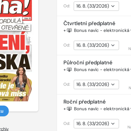
Od:
Čtvrtletní předplatné
+
Bonus navíc - elektronická
Od:
N
Půlroční předplatné
+
Bonus navíc - elektronická
Od:
N
Roční předplatné
+
Bonus navíc - elektronická
ku
Od:
N
rchiv