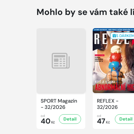
Mohlo by se vám také l
S DÁRKE
SPORT Magazín
REFLEX -
- 32/2026
32/2026
od
od
Detail
Detail
40
47
Kč
Kč