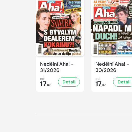
Nedělní Aha! -
Nedělní Aha! -
31/2026
30/2026
od
od
Detail
Detail
17
17
Kč
Kč