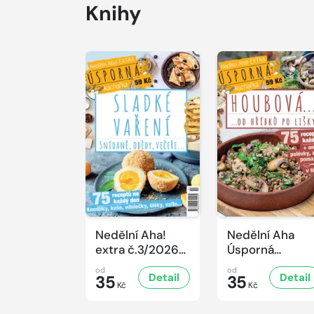
Knihy
Nedělní Aha!
Nedělní Aha
extra č.3/2026
Úsporná
Úsporná
kuchařka -
od
od
Detail
Detail
kuchařka -
35
Houbová... od
35
Kč
Kč
Sladké vaření
hříbků po lišky