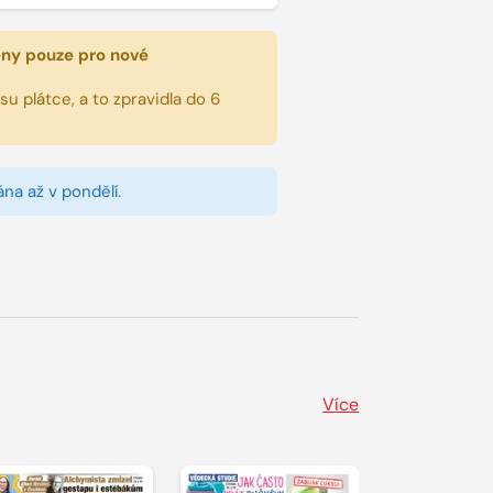
eny pouze pro nové
u plátce, a to zpravidla do 6
na až v pondělí.
Více