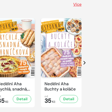
Více
Další
edělní Aha
Nedělní Aha
Nedělní A
ychlá, snadná,
Buchty a koláče
Řízkový sp
rníčková
d
od
od
Detail
Detail
D
35
35
35
Kč
Kč
Kč