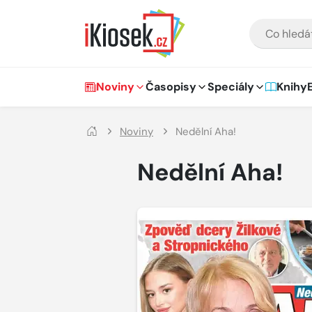
Přejít na hlavní obsah
VYHLEDÁVÁNÍ
Hlavní navigace
Noviny
Časopisy
Speciály
Knihy
Noviny
Nedělní Aha!
Nedělní Aha!