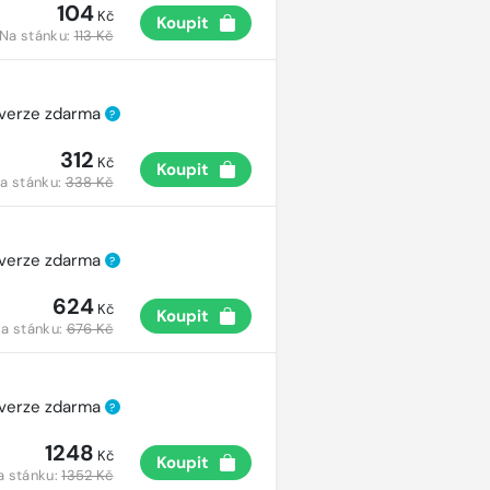
104
Kč
Koupit
Na stánku:
113 Kč
 verze zdarma
?
312
Kč
Koupit
a stánku:
338 Kč
 verze zdarma
?
624
Kč
Koupit
a stánku:
676 Kč
 verze zdarma
?
1248
Kč
Koupit
a stánku:
1352 Kč