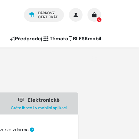
DÁRKOVÝ
CERTIFIKÁT
0
Předprodej
Témata
BLESKmobil
Elektronické
Čtěte ihned i v mobilní aplikaci
 verze zdarma
?