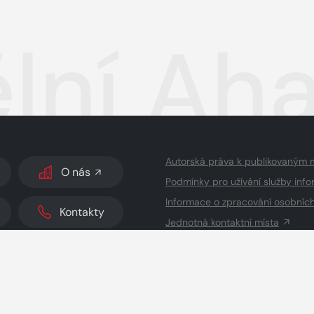
lní Aha
Autorská práva k publikovaným 
O nás
Podmínky pro užívání služby info
Informace o zpracování osobníc
Kontakty
Jednotná kontaktní místa
dodavatelé obsahu