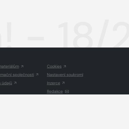
! - 18
materiálům
Cookies
rmační společnosti
Nastavení soukromí
h údajů
Inzerce
Redakce
Vysázeno
Grand IT s.r.o.