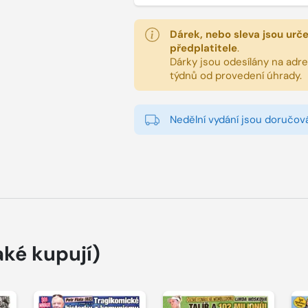
Dárek, nebo sleva jsou urč
předplatitele
.
Dárky jsou odesílány na adres
týdnů od provedení úhrady.
Nedělní vydání jsou doručová
aké kupují)