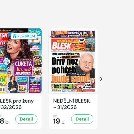
S DÁRKEM
Další
LESK pro ženy
NEDĚLNÍ BLESK
SPORT Ma
 32/2026
- 31/2026
- 31/2026
d
od
od
Detail
Detail
D
18
19
32
Kč
Kč
Kč