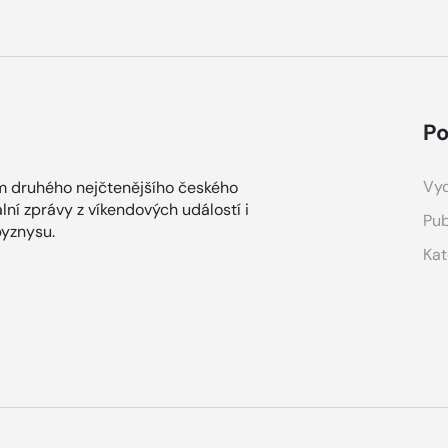
Po
Vyd
m druhého nejčtenějšího českého
lní zprávy z víkendových událostí i
Pub
yznysu.
Kat