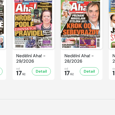
Nedělní Aha! -
Nedělní Aha! -
N
29/2026
28/2026
2
od
od
o
Detail
Detail
17
17
Kč
Kč