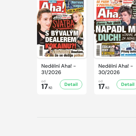
Nedělní Aha! -
Nedělní Aha! -
31/2026
30/2026
od
od
Detail
Detail
17
17
Kč
Kč