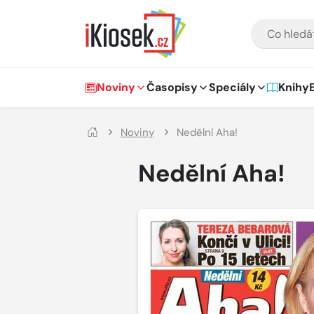
Přejít na hlavní obsah
VYHLEDÁVÁNÍ
Hlavní navigace
Noviny
Časopisy
Speciály
Knihy
Noviny
Nedělní Aha!
Nedělní Aha!