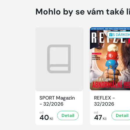
Mohlo by se vám také l
S DÁRKE
SPORT Magazín
REFLEX -
- 32/2026
32/2026
od
od
Detail
Detail
40
47
Kč
Kč