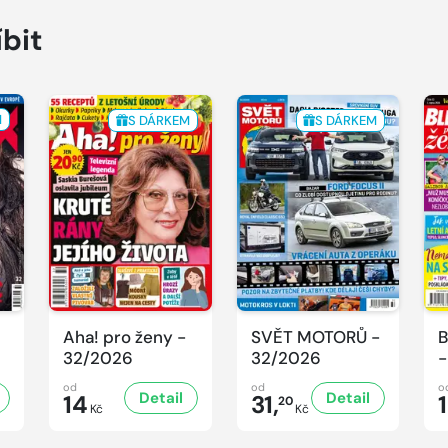
íbit
M
S DÁRKEM
S DÁRKEM
Aha! pro ženy -
SVĚT MOTORŮ -
B
32/2026
32/2026
-
od
od
o
Detail
Detail
14
31,
20
Kč
Kč