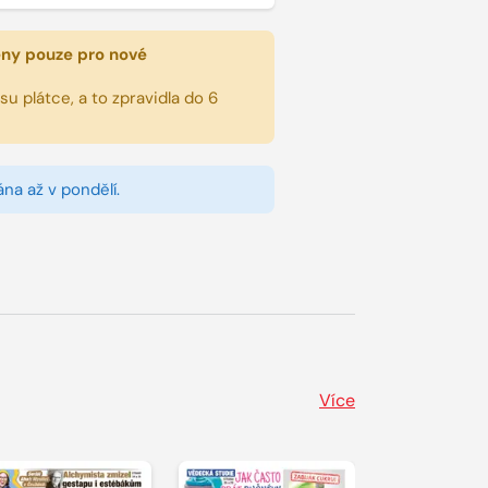
eny pouze pro nové
u plátce, a to zpravidla do 6
na až v pondělí.
Více