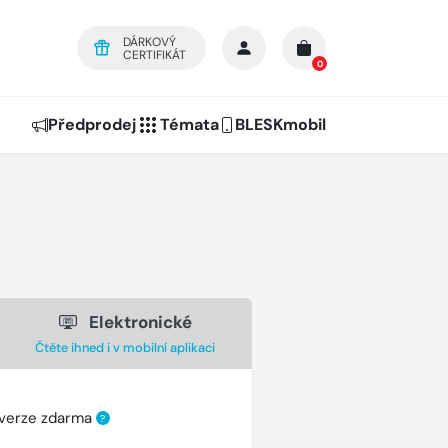
DÁRKOVÝ
CERTIFIKÁT
0
Předprodej
Témata
BLESKmobil
Elektronické
Čtěte ihned i v mobilní aplikaci
 verze zdarma
?