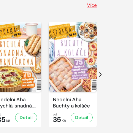
Více
Další
edělní Aha
Nedělní Aha
Nedělní A
ychlá, snadná,
Buchty a koláče
Řízkový sp
rníčková
d
od
od
Detail
Detail
D
35
35
35
Kč
Kč
Kč