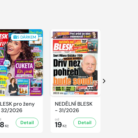
S DÁRKEM
Další
LESK pro ženy
NEDĚLNÍ BLESK
SPORT Ma
 32/2026
- 31/2026
- 31/2026
d
od
od
Detail
Detail
D
18
19
32
Kč
Kč
Kč