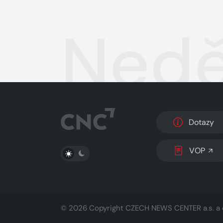
Nedě
Dotazy
PŘEPNOUT SVĚTLÝ/TMAVÝ REŽIM
VOP
© 2026 Copyright
CZECH NEWS CENTER a.s.
a 