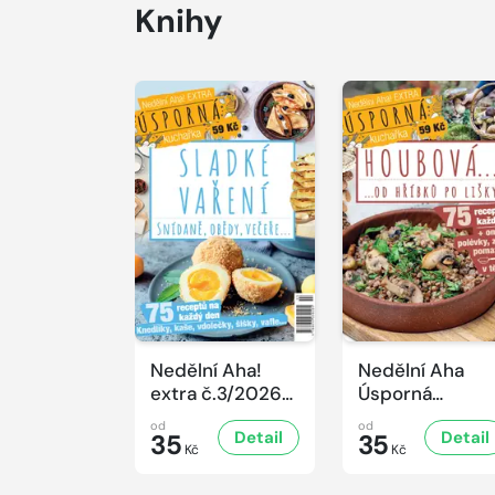
Knihy
Nedělní Aha!
Nedělní Aha
extra č.3/2026
Úsporná
Úsporná
kuchařka -
od
od
Detail
Detail
kuchařka -
35
Houbová... od
35
Kč
Kč
Sladké vaření
hříbků po lišky