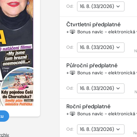
Od:
Čtvrtletní předplatné
+
Bonus navíc - elektronická
Od:
N
Půlroční předplatné
+
Bonus navíc - elektronická
Od:
N
Roční předplatné
+
Bonus navíc - elektronická
ku
Od:
N
rchiv