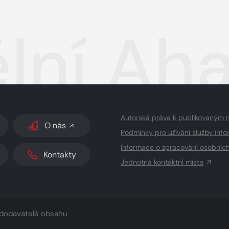
lní Aha
Autorská práva k publikovaným 
O nás
Podmínky pro užívání služby info
Informace o zpracování osobníc
Kontakty
Jednotná kontaktní místa
dodavatelé obsahu