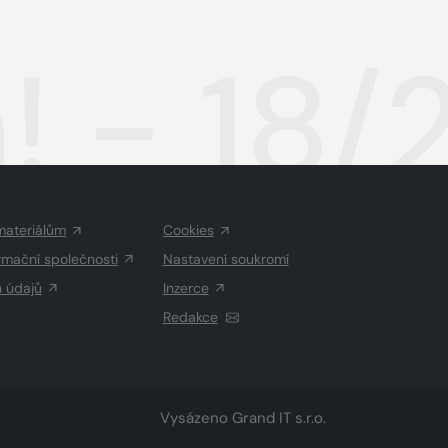
! - 18
materiálům
Cookies
rmační společnosti
Nastavení soukromí
h údajů
Inzerce
Redakce
Vysázeno
Grand IT s.r.o.