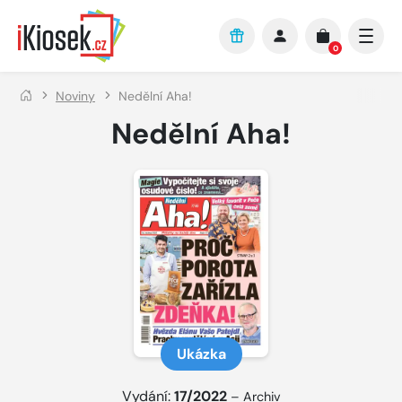
Přejít na hlavní obsah
0
Noviny
Nedělní Aha!
Nedělní Aha!
Ukázka
Vydání:
17/2022
–
Archiv