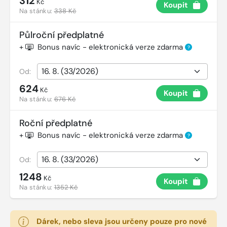
312
Kč
Koupit
Na stánku:
338 Kč
Půlroční předplatné
+
Bonus navíc - elektronická verze zdarma
?
Od:
624
Kč
Koupit
Na stánku:
676 Kč
Roční předplatné
+
Bonus navíc - elektronická verze zdarma
?
Od:
1248
Kč
Koupit
Na stánku:
1352 Kč
Dárek, nebo sleva jsou určeny pouze pro nové