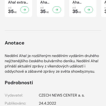
Aha! extra
Aha
Aha
č.3/2026
Úsporná
Úsporná
od
od
od
Úsporná
35
kuchařka -
35
kuchařka
35
Kč
Kč
Kč
kuchařka -
Houbová...
Sekané a
Sladké
od hříbků
mleté
vaření
po lišky
maso
Anotace
Nedělní Aha! je rozšířeným nedělním vydáním druhého
nejčtenějšího českého bulvárního deníku. Nedělní Aha!
přináší aktuální zprávy z víkendových událostí i
oddychové a zábavné zprávy ze světa showbyznysu.
Podrobnosti
Vydavatel:
CZECH NEWS CENTER a. s.
Publikováno:
24.4.2022