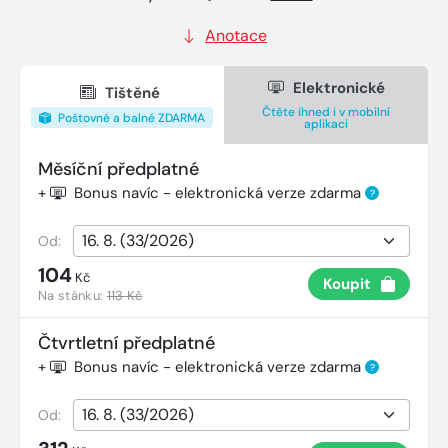
Anotace
Elektronické
Tištěné
Čtěte ihned i v mobilní
Poštovné a balné ZDARMA
aplikaci
Měsíční předplatné
+
Bonus navíc - elektronická verze zdarma
?
Od:
104
Kč
Koupit
Na stánku:
113 Kč
Čtvrtletní předplatné
+
Bonus navíc - elektronická verze zdarma
?
Od: