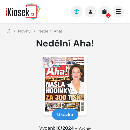
Přejít na hlavní obsah
0
Noviny
Nedělní Aha!
Nedělní Aha!
Ukázka
Vydání:
16/2024
–
Archiv