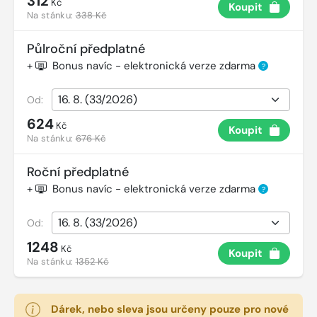
312
Kč
Koupit
Na stánku:
338 Kč
Půlroční předplatné
+
Bonus navíc - elektronická verze zdarma
?
Od:
624
Kč
Koupit
Na stánku:
676 Kč
Roční předplatné
+
Bonus navíc - elektronická verze zdarma
?
Od:
1248
Kč
Koupit
Na stánku:
1352 Kč
Dárek, nebo sleva jsou určeny pouze pro nové