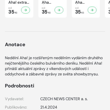
Aha! extra
Aha
Aha
č.3/2026
Úsporná
Úsporná
od
od
od
Úsporná
35
kuchařka -
35
kuchařka
35
Kč
Kč
Kč
kuchařka -
Houbová...
Sekané a
Sladké
od hříbků
mleté
vaření
po lišky
maso
Anotace
Nedělní Aha! je rozšířeným nedělním vydáním druhého
nejčtenějšího českého bulvárního deníku. Nedělní Aha!
přináší aktuální zprávy z víkendových událostí i
oddychové a zábavné zprávy ze světa showbyznysu.
Podrobnosti
Vydavatel:
CZECH NEWS CENTER a. s.
Publikováno:
21.4.2024