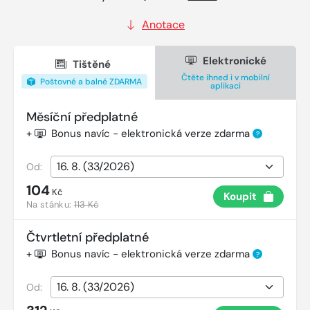
Anotace
Elektronické
Tištěné
Čtěte ihned i v mobilní
Poštovné a balné ZDARMA
aplikaci
Měsíční předplatné
+
Bonus navíc - elektronická verze zdarma
?
Od:
104
Kč
Koupit
Na stánku:
113 Kč
Čtvrtletní předplatné
+
Bonus navíc - elektronická verze zdarma
?
Od: