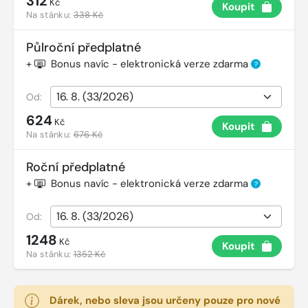
312
Kč
Koupit
Na stánku:
338 Kč
Půlroční předplatné
+
Bonus navíc - elektronická verze zdarma
?
Od:
624
Kč
Koupit
Na stánku:
676 Kč
Roční předplatné
+
Bonus navíc - elektronická verze zdarma
?
Od:
1248
Kč
Koupit
Na stánku:
1352 Kč
Dárek, nebo sleva jsou určeny pouze pro nové