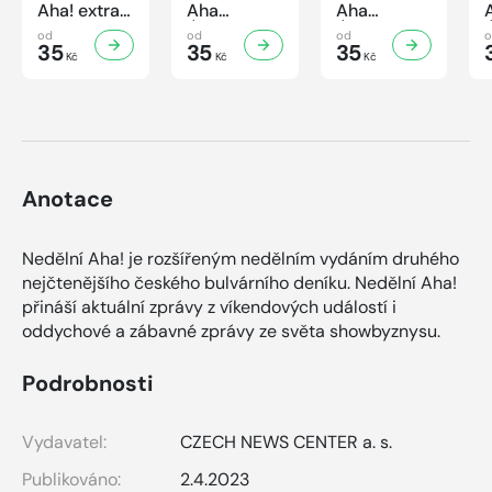
Aha! extra
Aha
Aha
č.3/2026
Úsporná
Úsporná
od
od
od
Úsporná
35
kuchařka -
35
kuchařka
35
Kč
Kč
Kč
kuchařka -
Houbová...
Sekané a
Sladké
od hříbků
mleté
vaření
po lišky
maso
Anotace
Nedělní Aha! je rozšířeným nedělním vydáním druhého
nejčtenějšího českého bulvárního deníku. Nedělní Aha!
přináší aktuální zprávy z víkendových událostí i
oddychové a zábavné zprávy ze světa showbyznysu.
Podrobnosti
Vydavatel:
CZECH NEWS CENTER a. s.
Publikováno:
2.4.2023