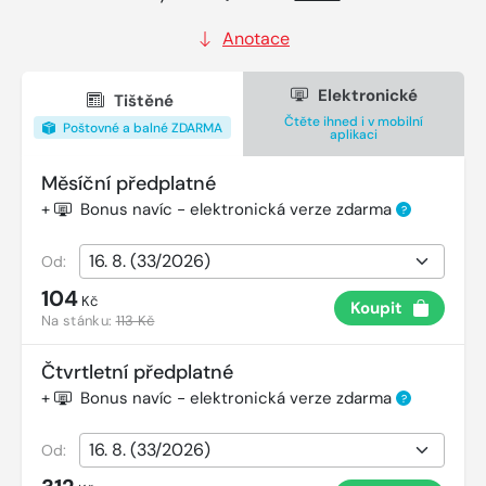
Anotace
Elektronické
Tištěné
Čtěte ihned i v mobilní
Poštovné a balné ZDARMA
aplikaci
Měsíční předplatné
+
Bonus navíc - elektronická verze zdarma
?
Od:
104
Kč
Koupit
Na stánku:
113 Kč
Čtvrtletní předplatné
+
Bonus navíc - elektronická verze zdarma
?
Od: