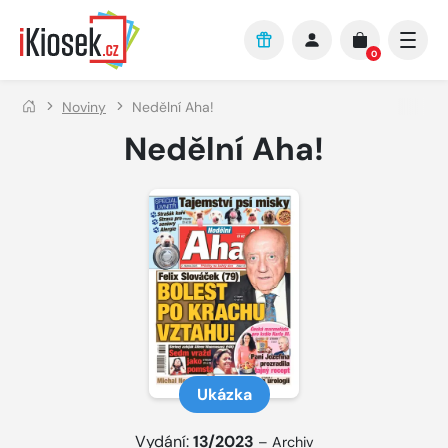
Přejít na hlavní obsah
0
Noviny
Nedělní Aha!
Nedělní Aha!
Ukázka
Vydání:
13/2023
–
Archiv