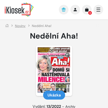
Přejít na hlavní obsah
0
Noviny
Nedělní Aha!
Nedělní Aha!
Ukázka
Vydání:
13/2022
–
Archiv