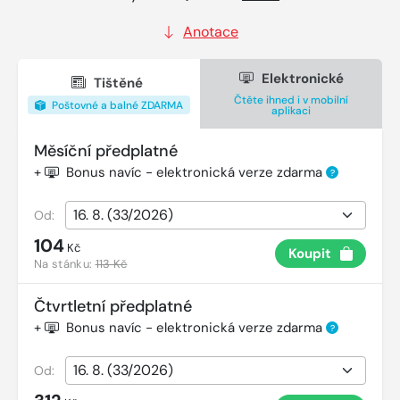
Anotace
Elektronické
Tištěné
Čtěte ihned i v mobilní
Poštovné a balné ZDARMA
aplikaci
Měsíční předplatné
+
Bonus navíc - elektronická verze zdarma
?
Od:
104
Kč
Koupit
Na stánku:
113 Kč
Čtvrtletní předplatné
+
Bonus navíc - elektronická verze zdarma
?
Od: