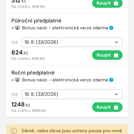
312
Kč
Koupit
Na stánku:
338 Kč
Půlroční předplatné
+
Bonus navíc - elektronická verze zdarma
?
Od:
624
Kč
Koupit
Na stánku:
676 Kč
Roční předplatné
+
Bonus navíc - elektronická verze zdarma
?
Od:
1248
Kč
Koupit
Na stánku:
1352 Kč
Dárek, nebo sleva jsou určeny pouze pro nové