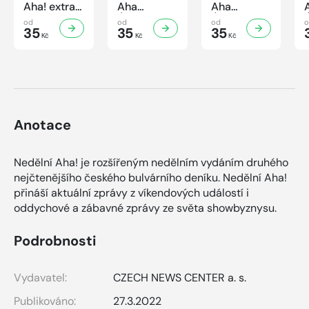
Aha! extra
Aha
Aha
č.3/2026
Úsporná
Úsporná
od
od
od
Úsporná
35
kuchařka -
35
kuchařka
35
Kč
Kč
Kč
kuchařka -
Houbová...
Sekané a
Sladké
od hříbků
mleté
vaření
po lišky
maso
Anotace
Nedělní Aha! je rozšířeným nedělním vydáním druhého
nejčtenějšího českého bulvárního deníku. Nedělní Aha!
přináší aktuální zprávy z víkendových událostí i
oddychové a zábavné zprávy ze světa showbyznysu.
Podrobnosti
Vydavatel:
CZECH NEWS CENTER a. s.
Publikováno:
27.3.2022