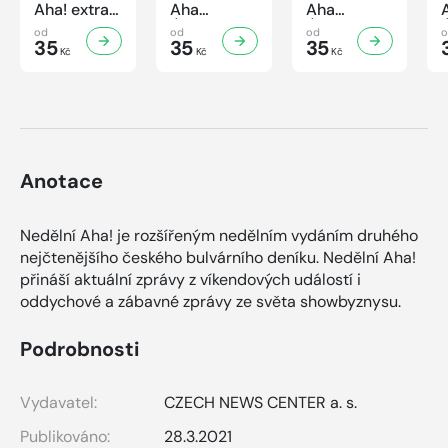
Aha! extra
Aha
Aha
č.3/2026
Úsporná
Úsporná
od
od
od
Úsporná
35
kuchařka -
35
kuchařka
35
Kč
Kč
Kč
kuchařka -
Houbová...
Sekané a
Sladké
od hříbků
mleté
vaření
po lišky
maso
Anotace
Nedělní Aha! je rozšířeným nedělním vydáním druhého
nejčtenějšího českého bulvárního deníku. Nedělní Aha!
přináší aktuální zprávy z víkendových událostí i
oddychové a zábavné zprávy ze světa showbyznysu.
Podrobnosti
Vydavatel:
CZECH NEWS CENTER a. s.
Publikováno:
28.3.2021