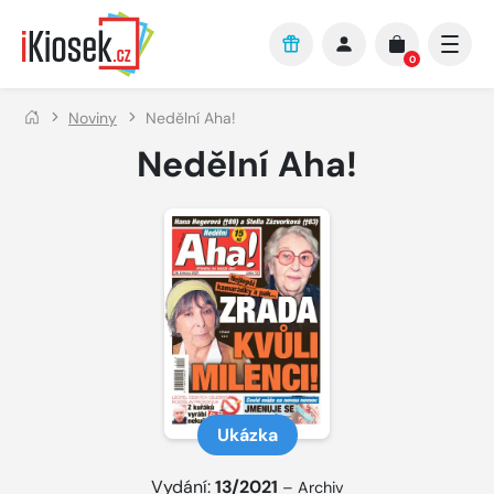
Přejít na hlavní obsah
0
Noviny
Nedělní Aha!
Nedělní Aha!
Ukázka
Vydání:
13/2021
–
Archiv