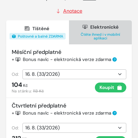
Anotace
Elektronické
Tištěné
Čtěte ihned i v mobilní
Poštovné a balné ZDARMA
aplikaci
Měsíční předplatné
+
Bonus navíc - elektronická verze zdarma
?
Od:
104
Kč
Koupit
Na stánku:
113 Kč
Čtvrtletní předplatné
+
Bonus navíc - elektronická verze zdarma
?
Od: