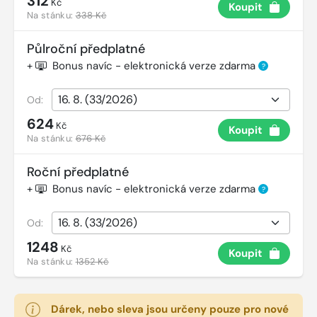
312
Kč
Koupit
Na stánku:
338 Kč
Půlroční předplatné
+
Bonus navíc - elektronická verze zdarma
?
Od:
624
Kč
Koupit
Na stánku:
676 Kč
Roční předplatné
+
Bonus navíc - elektronická verze zdarma
?
Od:
1248
Kč
Koupit
Na stánku:
1352 Kč
Dárek, nebo sleva jsou určeny pouze pro nové