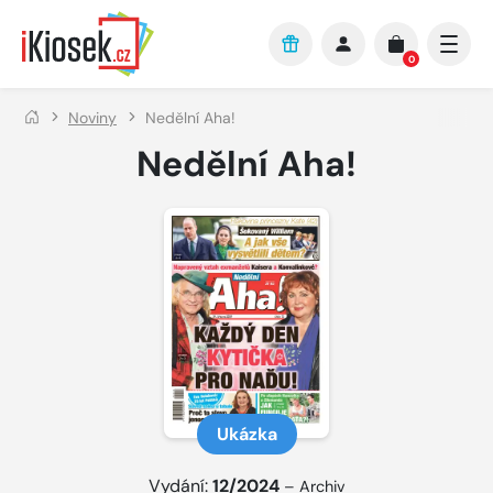
Přejít na hlavní obsah
0
Noviny
Nedělní Aha!
Nedělní Aha!
Ukázka
Vydání:
12/2024
–
Archiv