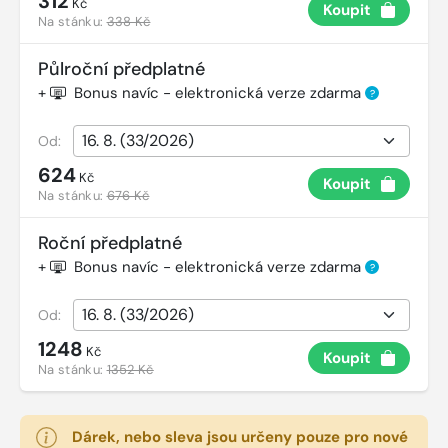
312
Kč
Koupit
Na stánku:
338 Kč
Půlroční předplatné
+
Bonus navíc - elektronická verze zdarma
?
Od:
624
Kč
Koupit
Na stánku:
676 Kč
Roční předplatné
+
Bonus navíc - elektronická verze zdarma
?
Od:
1248
Kč
Koupit
Na stánku:
1352 Kč
Dárek, nebo sleva jsou určeny pouze pro nové