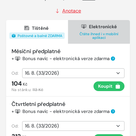
Anotace
Elektronické
Tištěné
Čtěte ihned i v mobilní
Poštovné a balné ZDARMA
aplikaci
Měsíční předplatné
+
Bonus navíc - elektronická verze zdarma
?
Od:
104
Kč
Koupit
Na stánku:
113 Kč
Čtvrtletní předplatné
+
Bonus navíc - elektronická verze zdarma
?
Od: