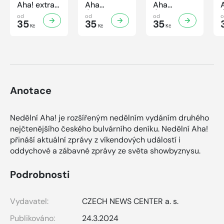
Aha! extra
Aha
Aha
č.3/2026
Úsporná
Úsporná
od
od
od
Úsporná
35
kuchařka -
35
kuchařka
35
Kč
Kč
Kč
kuchařka -
Houbová...
Sekané a
Sladké
od hříbků
mleté
vaření
po lišky
maso
Anotace
Nedělní Aha! je rozšířeným nedělním vydáním druhého
nejčtenějšího českého bulvárního deníku. Nedělní Aha!
přináší aktuální zprávy z víkendových událostí i
oddychové a zábavné zprávy ze světa showbyznysu.
Podrobnosti
Vydavatel:
CZECH NEWS CENTER a. s.
Publikováno:
24.3.2024