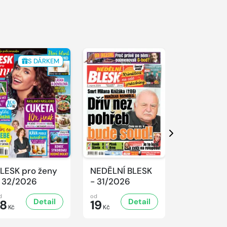
S DÁRKEM
Další
LESK pro ženy
NEDĚLNÍ BLESK
SPORT Ma
 32/2026
- 31/2026
- 31/2026
d
od
od
Detail
Detail
D
18
19
32
Kč
Kč
Kč