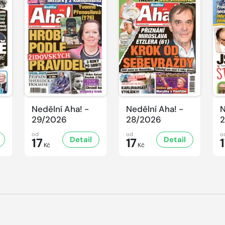
Nedělní Aha! -
Nedělní Aha! -
N
29/2026
28/2026
2
od
od
o
Detail
Detail
17
17
Kč
Kč