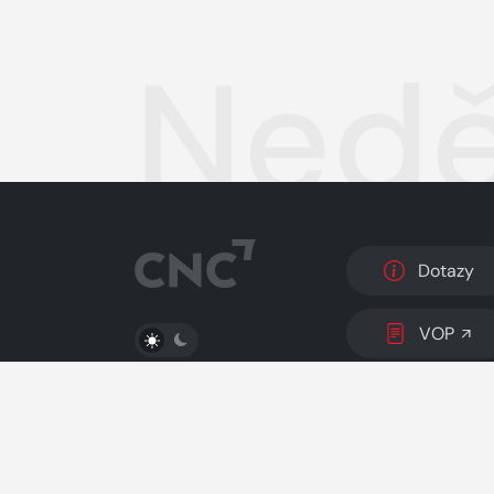
Neděl
Dotazy
PŘEPNOUT SVĚTLÝ/TMAVÝ REŽIM
VOP
© 2026 Copyright
CZECH NEWS CENTER a.s.
a 