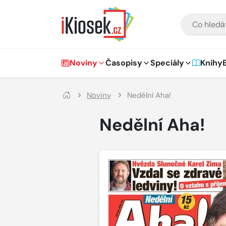
Přejít na hlavní obsah
VYHLEDÁVÁNÍ
Hlavní navigace
Noviny
Časopisy
Speciály
Knihy
Noviny
Nedělní Aha!
Nedělní Aha!