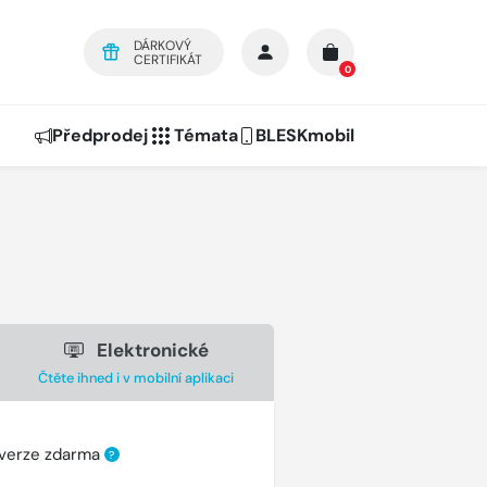
DÁRKOVÝ
CERTIFIKÁT
0
Předprodej
Témata
BLESKmobil
Elektronické
Čtěte ihned i v mobilní aplikaci
 verze zdarma
?