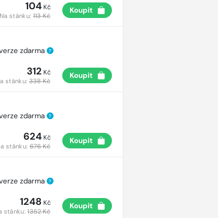
104
Kč
Koupit
Na stánku:
113 Kč
 verze zdarma
?
312
Kč
Koupit
a stánku:
338 Kč
 verze zdarma
?
624
Kč
Koupit
a stánku:
676 Kč
 verze zdarma
?
1248
Kč
Koupit
a stánku:
1352 Kč