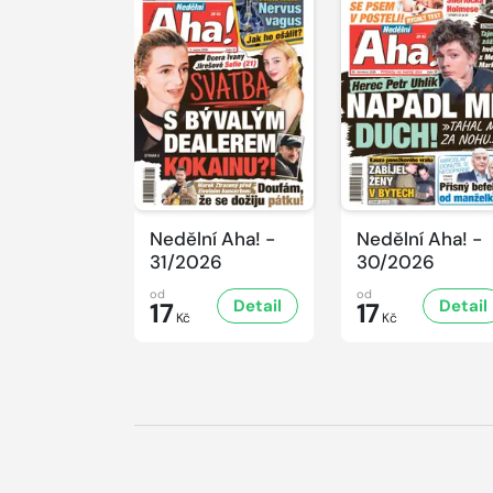
Nedělní Aha! -
Nedělní Aha! -
31/2026
30/2026
od
od
Detail
Detail
17
17
Kč
Kč