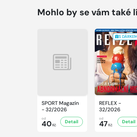
Mohlo by se vám také l
S DÁRKE
SPORT Magazín
REFLEX -
- 32/2026
32/2026
od
od
Detail
Detail
40
47
Kč
Kč