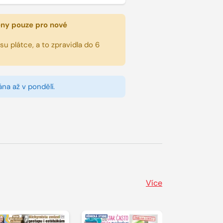
eny pouze pro nové
u plátce, a to zpravidla do 6
na až v pondělí.
Více