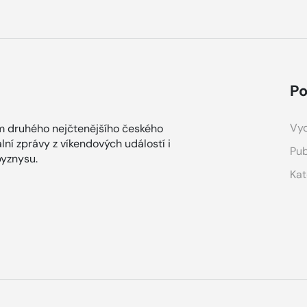
Po
Vyd
m druhého nejčtenějšího českého
lní zprávy z víkendových událostí i
Pub
yznysu.
Kat