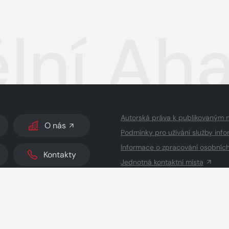
ní Aha
Autorská práva k publikovaným 
O nás
Podmínky pro užívání služby info
Informace o zpracování osobníc
Kontakty
Jednotná kontaktní místa
dodavatelé obsahu