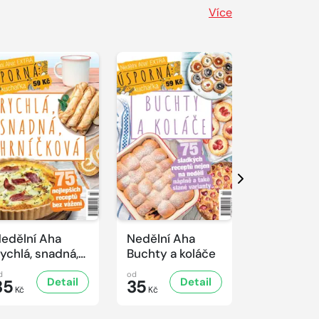
Více
Další
edělní Aha
Nedělní Aha
Nedělní A
ychlá, snadná,
Buchty a koláče
Řízkový sp
rníčková
d
od
od
Detail
Detail
D
35
35
35
Kč
Kč
Kč