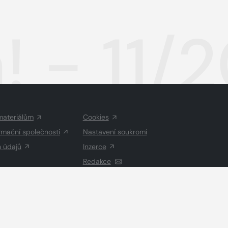
! - 11/
materiálům
Cookies
rmační společnosti
Nastavení soukromí
h údajů
Inzerce
Redakce
Vysázeno
Grand IT s.r.o.