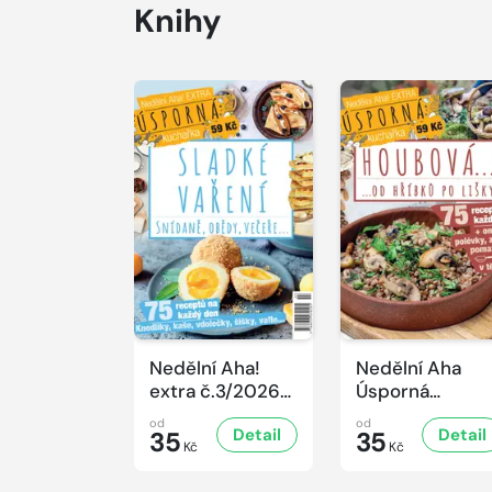
Knihy
Nedělní Aha!
Nedělní Aha
extra č.3/2026
Úsporná
Úsporná
kuchařka -
od
od
Detail
Detail
kuchařka -
35
Houbová... od
35
Kč
Kč
Sladké vaření
hříbků po lišky