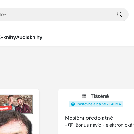
E-knihy
Audioknihy
Tištěné
Poštovné a balné ZDARMA
Měsíční předplatné
+
Bonus navíc - elektronická