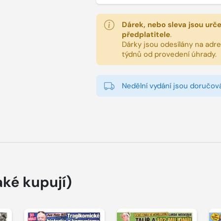
Dárek, nebo sleva jsou urč
předplatitele
.
Dárky jsou odesílány na adres
týdnů od provedení úhrady.
Nedělní vydání jsou doručová
aké kupují)