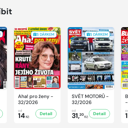
íbit
M
S DÁRKEM
S DÁRKEM
Aha! pro ženy -
SVĚT MOTORŮ -
B
32/2026
32/2026
-
od
od
o
Detail
Detail
14
31,
20
Kč
Kč