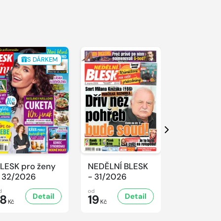
S DÁRKEM
Další
LESK pro ženy
NEDĚLNÍ BLESK
SPORT Ma
 32/2026
- 31/2026
- 31/2026
d
od
od
Detail
Detail
D
18
19
32
Kč
Kč
Kč