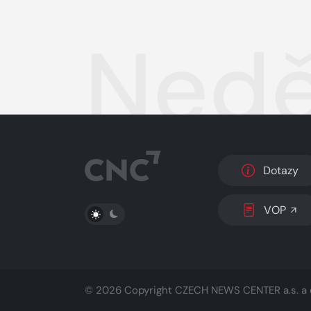
Nedě
Dotazy
PŘEPNOUT SVĚTLÝ/TMAVÝ REŽIM
VOP
© 2026 Copyright
CZECH NEWS CENTER a.s.
a 