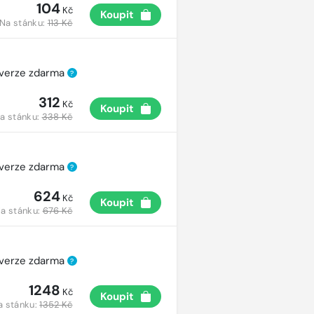
104
Kč
Koupit
Na stánku:
113 Kč
 verze zdarma
?
312
Kč
Koupit
a stánku:
338 Kč
 verze zdarma
?
624
Kč
Koupit
a stánku:
676 Kč
 verze zdarma
?
1248
Kč
Koupit
a stánku:
1352 Kč