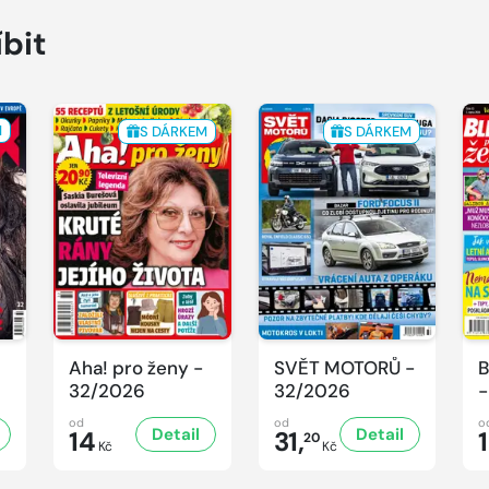
íbit
M
S DÁRKEM
S DÁRKEM
Aha! pro ženy -
SVĚT MOTORŮ -
B
32/2026
32/2026
-
od
od
o
Detail
Detail
14
31,
20
Kč
Kč