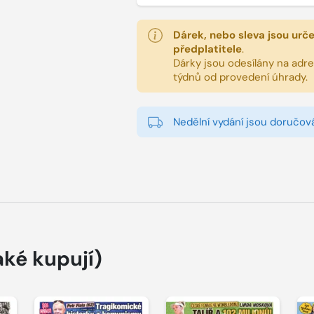
Dárek, nebo sleva jsou urč
předplatitele
.
Dárky jsou odesílány na adres
týdnů od provedení úhrady.
Nedělní vydání jsou doručová
aké kupují)