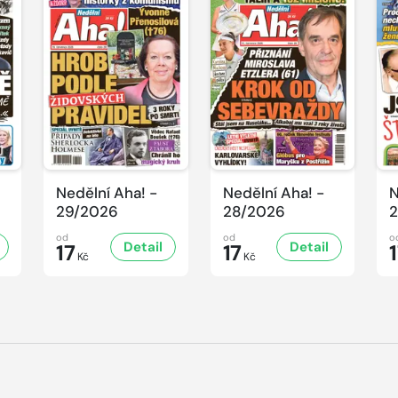
Nedělní Aha! -
Nedělní Aha! -
N
29/2026
28/2026
2
od
od
o
Detail
Detail
17
17
Kč
Kč