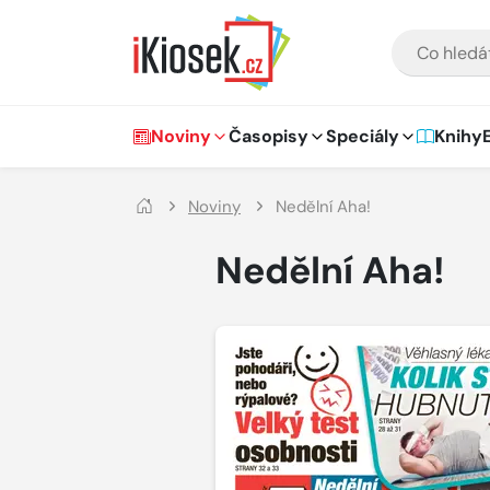
Přejít na hlavní obsah
VYHLEDÁVÁNÍ
Hlavní navigace
Noviny
Časopisy
Speciály
Knihy
Noviny
Nedělní Aha!
Nedělní Aha!