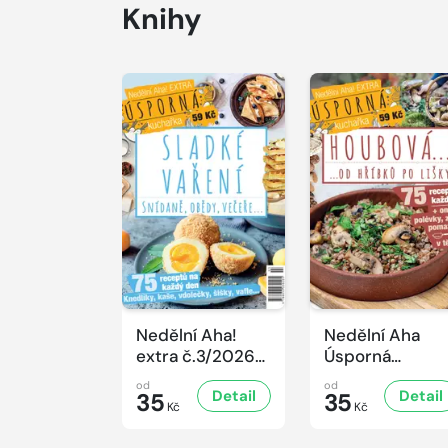
Knihy
Nedělní Aha!
Nedělní Aha
extra č.3/2026
Úsporná
Úsporná
kuchařka -
od
od
Detail
Detail
kuchařka -
35
Houbová... od
35
Kč
Kč
Sladké vaření
hříbků po lišky