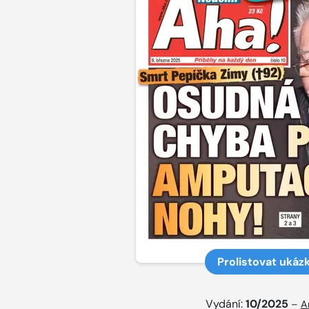
Prolistovat ukáz
Vydání:
10/2025
–
A