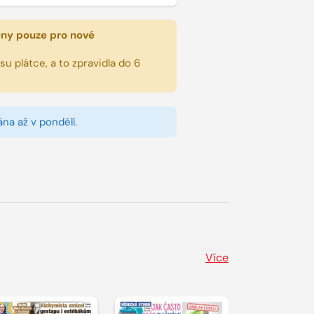
eny pouze pro nové
u plátce, a to zpravidla do 6
na až v pondělí.
Více