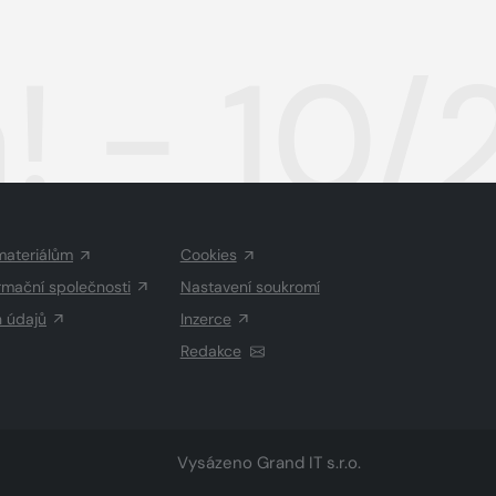
! - 10
materiálům
Cookies
rmační společnosti
Nastavení soukromí
h údajů
Inzerce
Redakce
Vysázeno
Grand IT s.r.o.