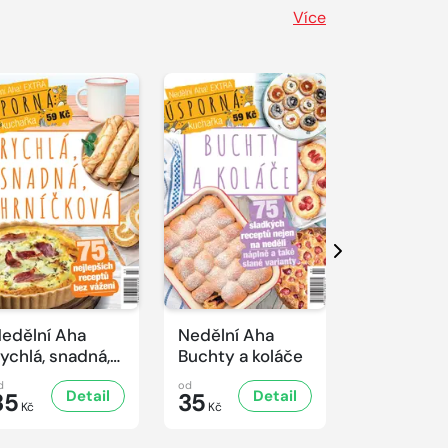
Více
Další
edělní Aha
Nedělní Aha
Nedělní A
ychlá, snadná,
Buchty a koláče
Řízkový sp
rníčková
d
od
od
Detail
Detail
D
35
35
35
Kč
Kč
Kč