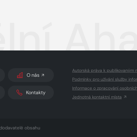
lní Aha
Autorská práva k publikovaným 
O nás
Podmínky pro užívání služby info
Informace o zpracování osobníc
Kontakty
Jednotná kontaktní místa
dodavatelé obsahu