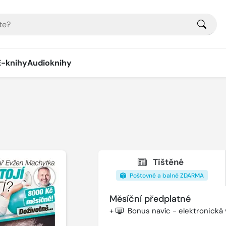
E-knihy
Audioknihy
Tištěné
Poštovné a balné ZDARMA
Měsíční předplatné
+
Bonus navíc - elektronická