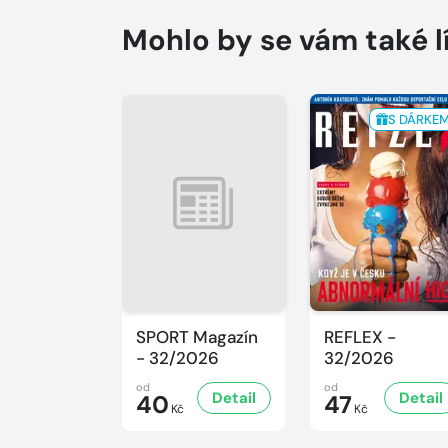
Mohlo by se vám také l
S DÁRKE
SPORT Magazín
REFLEX -
- 32/2026
32/2026
od
od
Detail
Detail
40
47
Kč
Kč