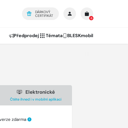
DÁRKOVÝ
CERTIFIKÁT
0
Předprodej
Témata
BLESKmobil
Elektronické
Čtěte ihned i v mobilní aplikaci
 verze zdarma
?