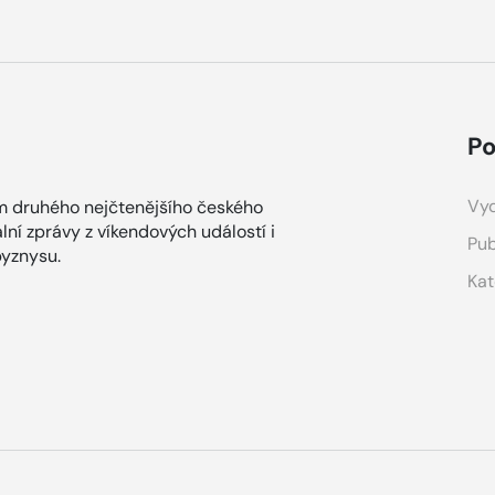
Po
Vyd
m druhého nejčtenějšího českého
lní zprávy z víkendových událostí i
Pub
yznysu.
Kat