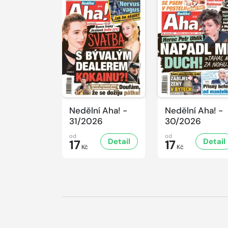
Nedělní Aha! -
Nedělní Aha! -
31/2026
30/2026
od
od
Detail
Detail
17
17
Kč
Kč