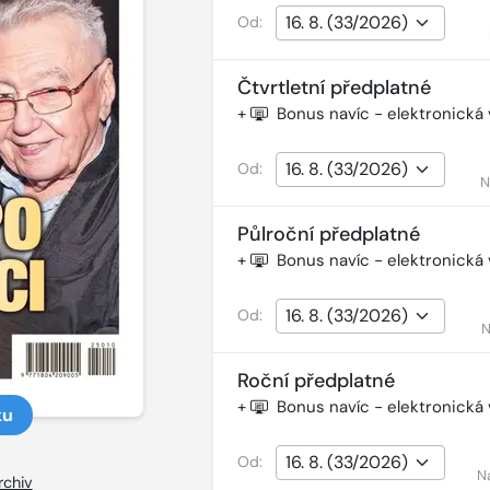
Od:
Čtvrtletní předplatné
+
Bonus navíc - elektronická
Od:
N
Půlroční předplatné
+
Bonus navíc - elektronická
Od:
N
Roční předplatné
+
Bonus navíc - elektronická
ku
Od:
N
rchiv