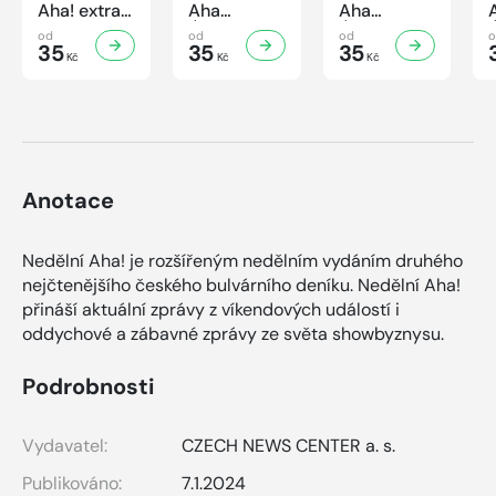
Aha! extra
Aha
Aha
č.3/2026
Úsporná
Úsporná
od
od
od
Úsporná
35
kuchařka -
35
kuchařka
35
Kč
Kč
Kč
kuchařka -
Houbová...
Sekané a
Sladké
od hříbků
mleté
vaření
po lišky
maso
Anotace
Nedělní Aha! je rozšířeným nedělním vydáním druhého
nejčtenějšího českého bulvárního deníku. Nedělní Aha!
přináší aktuální zprávy z víkendových událostí i
oddychové a zábavné zprávy ze světa showbyznysu.
Podrobnosti
Vydavatel:
CZECH NEWS CENTER a. s.
Publikováno:
7.1.2024