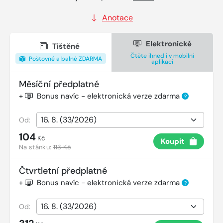
Anotace
Elektronické
Tištěné
Čtěte ihned i v mobilní
Poštovné a balné ZDARMA
aplikaci
Měsíční předplatné
+
Bonus navíc - elektronická verze zdarma
?
Od:
104
Kč
Koupit
Na stánku:
113 Kč
Čtvrtletní předplatné
+
Bonus navíc - elektronická verze zdarma
?
Od: