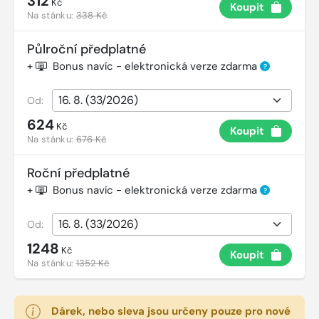
312
Kč
Koupit
Na stánku:
338 Kč
Půlroční předplatné
+
Bonus navíc - elektronická verze zdarma
?
Od:
624
Kč
Koupit
Na stánku:
676 Kč
Roční předplatné
+
Bonus navíc - elektronická verze zdarma
?
Od:
1248
Kč
Koupit
Na stánku:
1352 Kč
Dárek, nebo sleva jsou určeny pouze pro nové