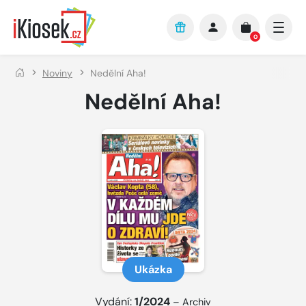
Přejít na hlavní obsah
0
Noviny
Nedělní Aha!
Nedělní Aha!
Ukázka
Vydání:
1/2024
–
Archiv