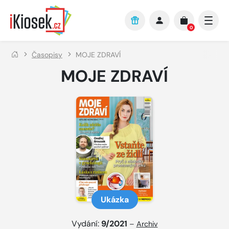
Přejít na hlavní obsah
0
Časopisy
MOJE ZDRAVÍ
MOJE ZDRAVÍ
Ukázka
Vydání:
9/2021
–
Archiv