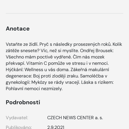
Anotace
Vstaňte ze židlí. Pryč s následky prosezených roků. Kolik
zátěže snesete? Víc, než si myslíte. Ondřej Brousek:
Všechno mám poctivě vydřené. Čím nás mozek
překvapí. Vitamin C pomůže ve stresu i v nemoci.
Hýčkání: Wellness u vás doma. Zákeřná makulární
degenerace: Boj proti zloději zraku. Samoléčba v
gynekologii: Mykózy se rády vracejí. Láska s rizikem:
Pohlavní nemoci nezmizely.
Podrobnosti
Vydavatel:
CZECH NEWS CENTER a. s.
Publikováno:
2.9.2021