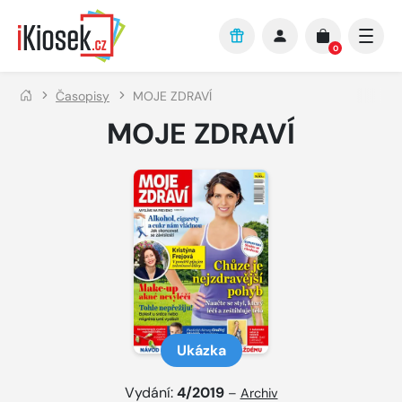
Přejít na hlavní obsah
0
Časopisy
MOJE ZDRAVÍ
MOJE ZDRAVÍ
Ukázka
Vydání:
4/2019
–
Archiv