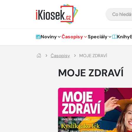
Přejít na hlavní obsah
VYHLEDÁVÁNÍ
Hlavní navigace
Noviny
Časopisy
Speciály
Knihy
Časopisy
MOJE ZDRAVÍ
MOJE ZDRAVÍ