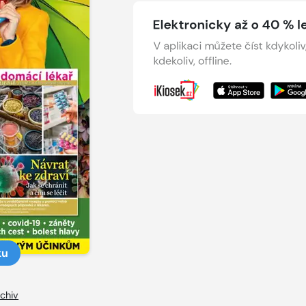
ku
chiv