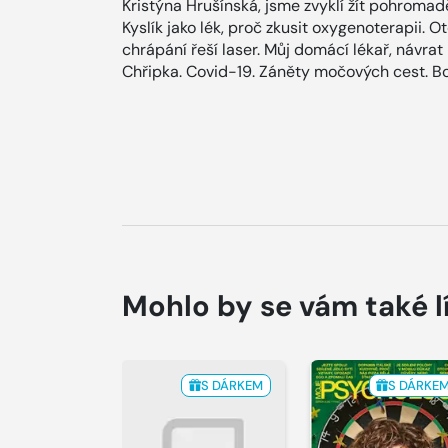
Kristýna Hrušínská, jsme zvyklí žít pohromad
Kyslík jako lék, proč zkusit oxygenoterapii. 
chrápání řeší laser. Můj domácí lékař, návrat k
Chřipka. Covid-19. Záněty močových cest. Bo
Mohlo by se vám také l
S DÁRKEM
S DÁRKE