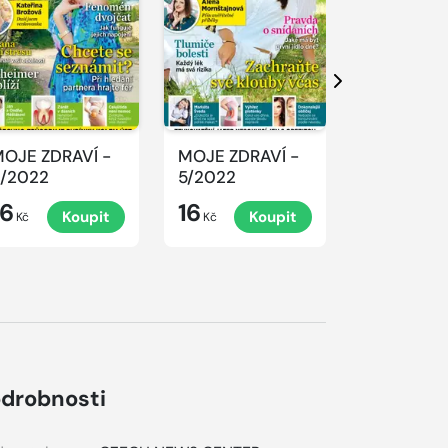
Další
OJE ZDRAVÍ -
MOJE ZDRAVÍ -
MOJE ZDR
/2022
5/2022
4/2022
16
16
16
Koupit
Koupit
K
Kč
Kč
Kč
drobnosti