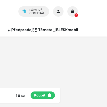
DÁRKOVÝ
CERTIFIKÁT
0
Předprodej
Témata
BLESKmobil
16
Koupit
Kč