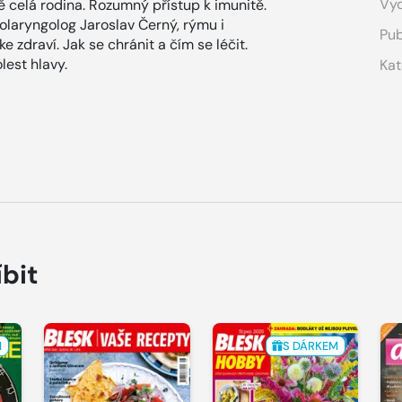
Vyd
ě celá rodina. Rozumný přístup k imunitě.
Otolaryngolog Jaroslav Černý, rýmu i
Pub
e zdraví. Jak se chránit a čím se léčit.
lest hlavy.
Kat
íbit
M
S DÁRKEM