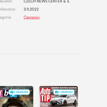
avatel:
CZECH NEWS CENTER a. s.
likováno:
3.11.2022
egorie:
Časopisy
S DÁRKEM
S DÁRKEM
S 