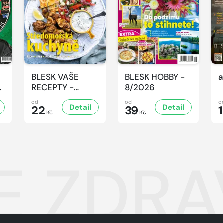
BLESK VAŠE
BLESK HOBBY -
a
-
RECEPTY -
8/2026
8/2026
od
od
o
Detail
Detail
22
39
1
Kč
Kč
 ZDRAV