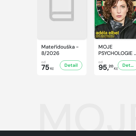
Mateřídouška -
MOJE
8/2026
PSYCHOLOGIE 
8/2026
od
od
Detail
Detail
75
95,
20
Kč
Kč
MOJE