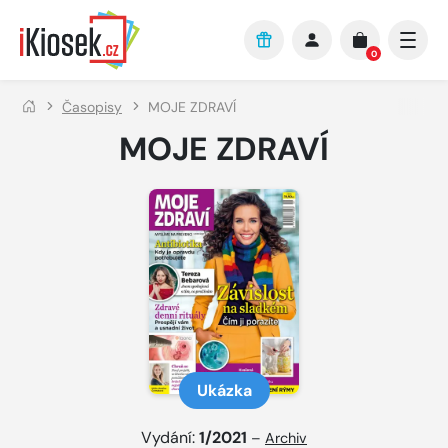
Přejít na hlavní obsah
0
Časopisy
MOJE ZDRAVÍ
MOJE ZDRAVÍ
Ukázka
Vydání:
1/2021
–
Archiv