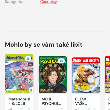
Kategorie:
Časopisy
Mohlo by se vám také líbit
Mateřídouška
MOJE
BLESK
- 8/2026
PSYCHOLOGIE
VAŠE
- 8/2026
RECEPTY -
od
od
od