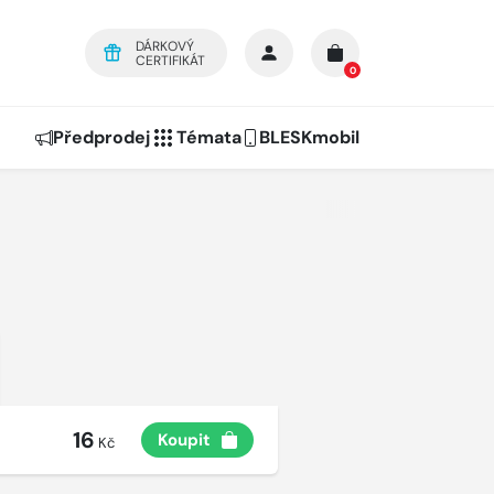
DÁRKOVÝ
CERTIFIKÁT
0
Předprodej
Témata
BLESKmobil
16
Koupit
Kč