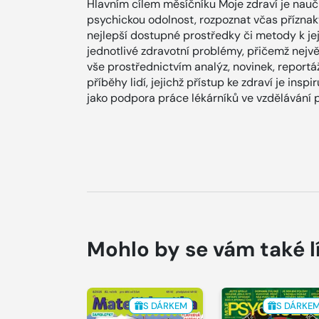
Hlavním cílem měsíčníku Moje zdraví je nauči
psychickou odolnost, rozpoznat včas přízna
nejlepší dostupné prostředky či metody k jej
jednotlivé zdravotní problémy, přičemž nejv
vše prostřednictvím analýz, novinek, reportá
příběhy lidí, jejichž přístup ke zdraví je inspi
jako podpora práce lékárníků ve vzdělávání 
Mohlo by se vám také l
S DÁRKEM
S DÁRKE