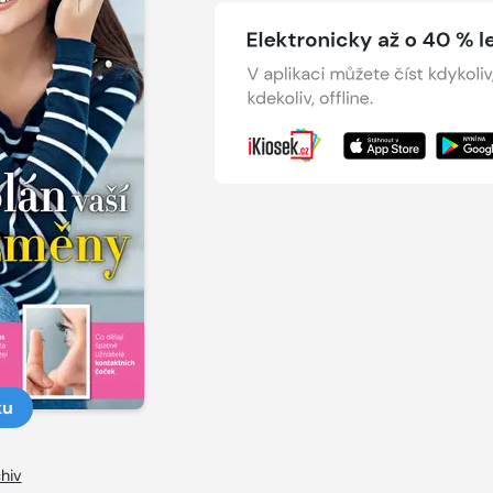
ku
hiv