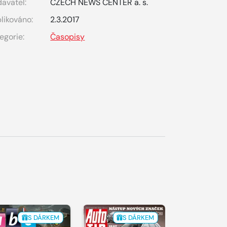
avatel:
CZECH NEWS CENTER a. s.
likováno:
2.3.2017
egorie:
Časopisy
S DÁRKEM
S DÁRKEM
S 