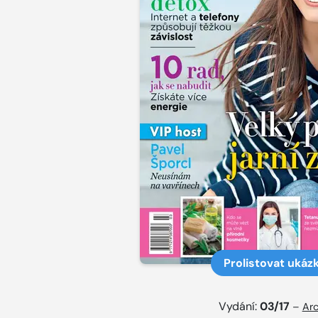
Prolistovat ukáz
Vydání:
03/17
–
Arc