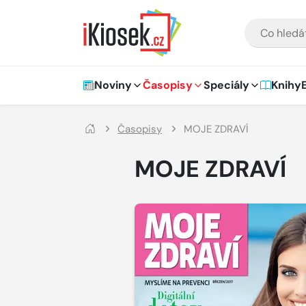
Přejít na hlavní obsah
VYHLEDÁVÁNÍ
Hlavní navigace
Noviny
Časopisy
Speciály
Knihy
Časopisy
MOJE ZDRAVÍ
MOJE ZDRAVÍ