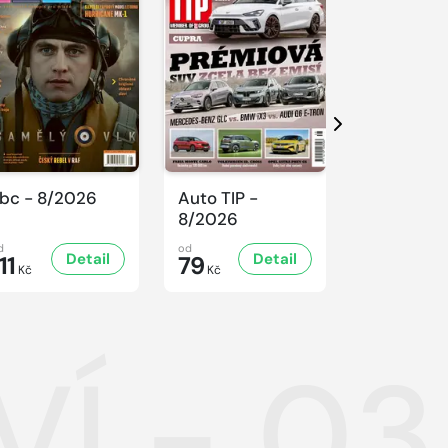
Další
bc - 8/2026
Auto TIP -
Sluníčko -
8/2026
8/2026
d
od
od
Detail
Detail
D
11
79
47
Kč
Kč
Kč
Í - 03