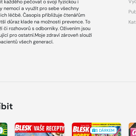
Vyd
t každého pečovat o svoji fyzickou i
ky nemocí a využít pro sebe všechny
Pub
ich léčbě. Časopis přibližuje čtenářům
ětší důraz klade na možnosti prevence. To
Kat
ží či rozhovorů s odborníky. Oživením jsou
rující pro ostatní.Moje zdraví zároveň slouží
pacientů všech generací.
íbit
M
S DÁRKEM