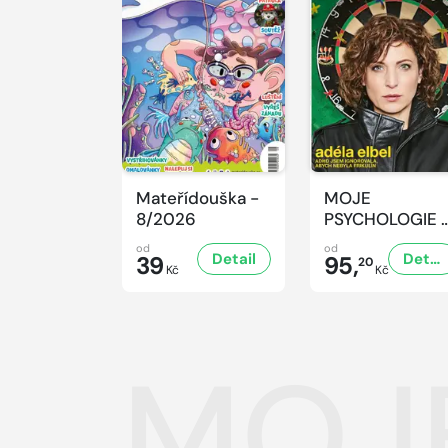
Mateřídouška -
MOJE
8/2026
PSYCHOLOGIE 
8/2026
od
od
Detail
Detail
39
95,
20
Kč
Kč
MOJE