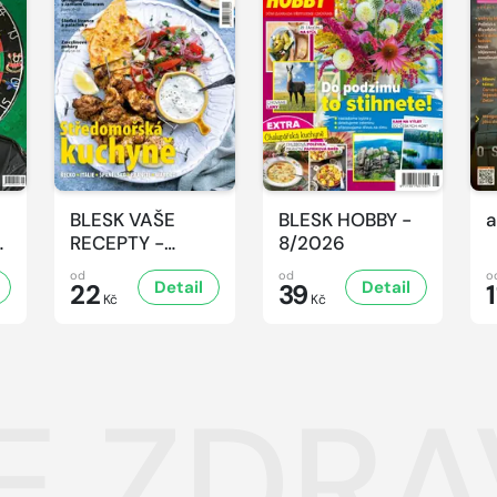
BLESK VAŠE
BLESK HOBBY -
a
-
RECEPTY -
8/2026
8/2026
od
od
o
Detail
Detail
22
39
1
Kč
Kč
 ZDRAV