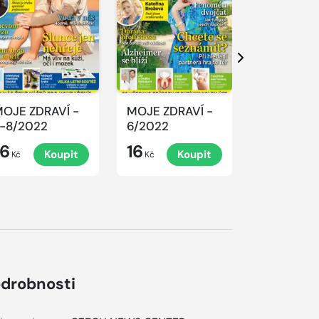
Další
OJE ZDRAVÍ -
MOJE ZDRAVÍ -
MOJE ZDR
-8/2022
6/2022
5/2022
16
16
16
Koupit
Koupit
K
Kč
Kč
Kč
drobnosti