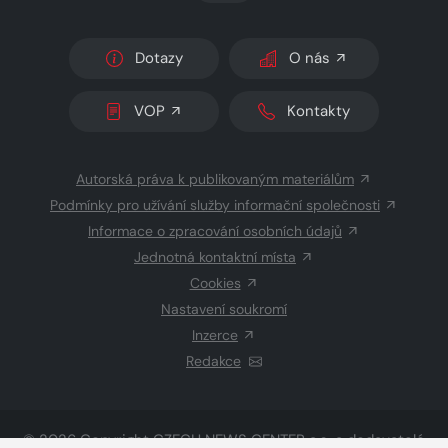
Dotazy
O nás
VOP
Kontakty
Autorská práva k publikovaným materiálům
Podmínky pro užívání služby informační společnosti
Informace o zpracování osobních údajů
Jednotná kontaktní místa
Cookies
Nastavení soukromí
Inzerce
Redakce
© 2026 Copyright
CZECH NEWS CENTER a.s.
a dodavatelé