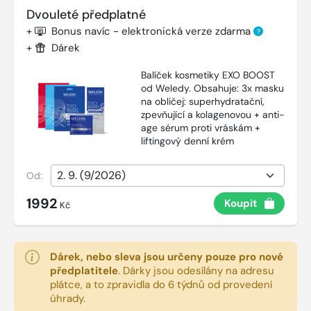
Dvouleté předplatné
+
Bonus navíc - elektronická verze zdarma
?
+
Dárek
Balíček kosmetiky EXO BOOST
od Weledy. Obsahuje: 3x masku
na obličej: superhydratační,
zpevňující a kolagenovou + anti-
age sérum proti vráskám +
liftingový denní krém
Od:
1992
Koupit
Kč
Dárek, nebo sleva jsou určeny pouze pro nové
předplatitele
.
Dárky jsou odesílány na adresu
plátce, a to zpravidla do 6 týdnů od provedení
úhrady.