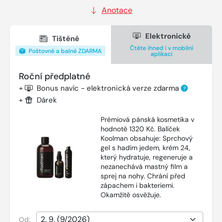
Anotace
Elektronické
Tištěné
Čtěte ihned i v mobilní
Poštovné a balné ZDARMA
aplikaci
Roční předplatné
+
Bonus navíc - elektronická verze zdarma
?
+
Dárek
Prémiová pánská kosmetika v
hodnotě 1320 Kč. Balíček
Koolman obsahuje: Sprchový
gel s hadím jedem, krém 24,
který hydratuje, regeneruje a
nezanechává mastný film a
sprej na nohy. Chrání před
zápachem i bakteriemi.
Okamžitě osvěžuje.
Od: