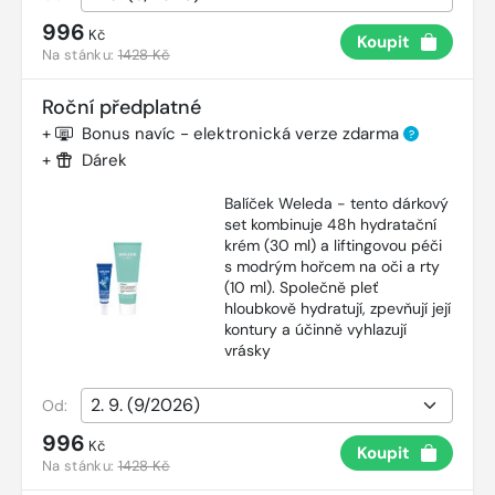
996
Kč
Koupit
Na stánku:
1428 Kč
Roční předplatné
+
Bonus navíc - elektronická verze zdarma
?
+
Dárek
Balíček Weleda - tento dárkový
set kombinuje 48h hydratační
krém (30 ml) a liftingovou péči
s modrým hořcem na oči a rty
(10 ml). Společně pleť
hloubkově hydratují, zpevňují její
kontury a účinně vyhlazují
vrásky
Od:
996
Kč
Koupit
Na stánku:
1428 Kč