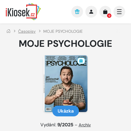
Přejít na hlavní obsah
0
Časopisy
MOJE PSYCHOLOGIE
MOJE PSYCHOLOGIE
Ukázka
Vydání:
9/2025
–
Archiv