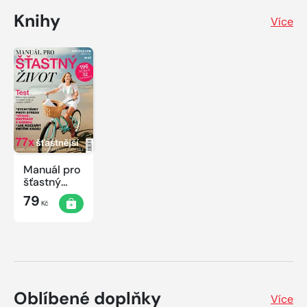
Knihy
Více
Manuál pro
šťastný
život
79
Kč
Oblíbené doplňky
Více