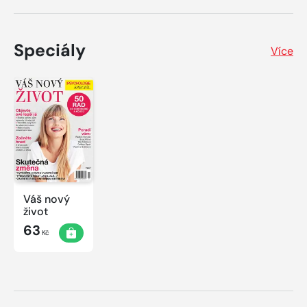
Speciály
Více
Váš nový
život
63
Kč