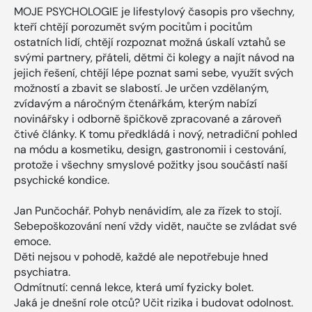
MOJE PSYCHOLOGIE je lifestylový časopis pro všechny,
kteří chtějí porozumět svým pocitům i pocitům
ostatních lidí, chtějí rozpoznat možná úskalí vztahů se
svými partnery, přáteli, dětmi či kolegy a najít návod na
jejich řešení, chtějí lépe poznat sami sebe, využít svých
možností a zbavit se slabostí. Je určen vzdělaným,
zvídavým a náročným čtenářkám, kterým nabízí
novinářsky i odborně špičkově zpracované a zároveň
čtivé články. K tomu předkládá i nový, netradiční pohled
na módu a kosmetiku, design, gastronomii i cestování,
protože i všechny smyslové požitky jsou součástí naší
psychické kondice.
Jan Punčochář. Pohyb nenávidím, ale za řízek to stojí.
Sebepoškozování není vždy vidět, naučte se zvládat své
emoce.
Děti nejsou v pohodě, každé ale nepotřebuje hned
psychiatra.
Odmítnutí: cenná lekce, která umí fyzicky bolet.
Jaká je dnešní role otců? Učit rizika i budovat odolnost.