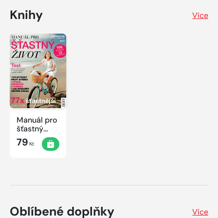
Knihy
Více
Manuál pro
šťastný
život
79
Kč
Oblíbené doplňky
Více