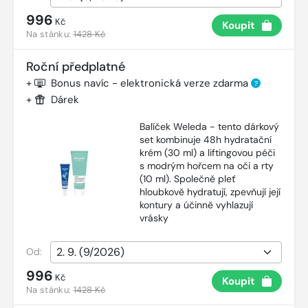
996
Kč
Koupit
Na stánku:
1428 Kč
Roční předplatné
+
Bonus navíc - elektronická verze zdarma
?
+
Dárek
Balíček Weleda - tento dárkový
set kombinuje 48h hydratační
krém (30 ml) a liftingovou péči
s modrým hořcem na oči a rty
(10 ml). Společně pleť
hloubkově hydratují, zpevňují její
kontury a účinně vyhlazují
vrásky
Od:
996
Kč
Koupit
Na stánku:
1428 Kč