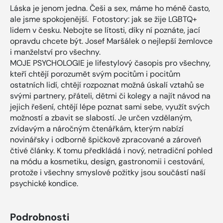
Láska je jenom jedna. Češi a sex, máme ho méně často,
ale jsme spokojenější. Fotostory: jak se žije LGBTQ+
lidem v česku. Nebojte se lítosti, díky ní poznáte, jací
opravdu chcete být. Josef Maršálek o nejlepší žemlovce
i manželství pro všechny.
MOJE PSYCHOLOGIE je lifestylový časopis pro všechny,
kteří chtějí porozumět svým pocitům i pocitům
ostatních lidí, chtějí rozpoznat možná úskalí vztahů se
svými partnery, přáteli, dětmi či kolegy a najít návod na
jejich řešení, chtějí lépe poznat sami sebe, využít svých
možností a zbavit se slabostí. Je určen vzdělaným,
zvídavým a náročným čtenářkám, kterým nabízí
novinářsky i odborně špičkově zpracované a zároveň
čtivé články. K tomu předkládá i nový, netradiční pohled
na módu a kosmetiku, design, gastronomii i cestování,
protože i všechny smyslové požitky jsou součástí naší
psychické kondice.
Podrobnosti