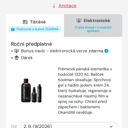
Anotace
Elektronické
Tištěné
Čtěte ihned i v mobilní
Poštovné a balné ZDARMA
aplikaci
Roční předplatné
+
Bonus navíc - elektronická verze zdarma
?
+
Dárek
Prémiová pánská kosmetika v
hodnotě 1320 Kč. Balíček
Koolman obsahuje: Sprchový
gel s hadím jedem, krém 24,
který hydratuje, regeneruje a
nezanechává mastný film a
sprej na nohy. Chrání před
zápachem i bakteriemi.
Okamžitě osvěžuje.
Od: