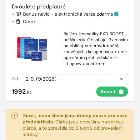
Dvouleté předplatné
+
Bonus navíc - elektronická verze zdarma
?
+
Dárek
Balíček kosmetiky EXO BOOST
od Weledy. Obsahuje: 3x masku
na obličej: superhydratační,
zpevňující a kolagenovou + anti-
age sérum proti vráskám +
liftingový denní krém
Od:
1992
Koupit
Kč
Dárek, nebo sleva jsou určeny pouze pro nové
předplatitele
.
Dárky jsou odesílány na adresu
plátce, a to zpravidla do 6 týdnů od provedení
úhrady.