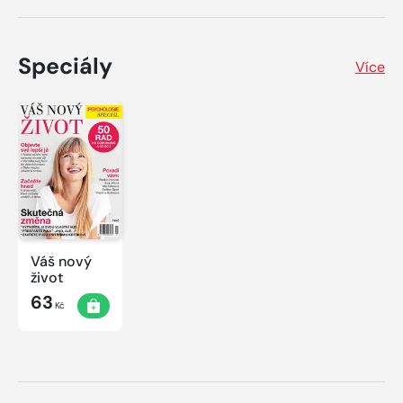
Speciály
Více
Váš nový
život
63
Kč