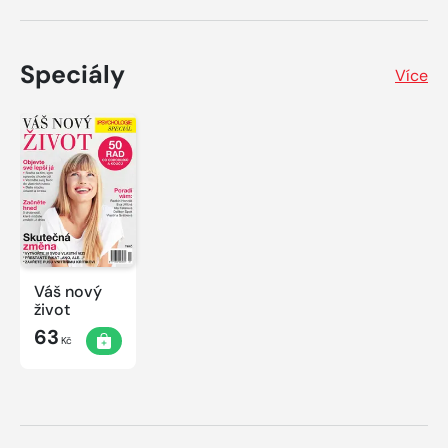
Speciály
Více
Váš nový
život
63
Kč