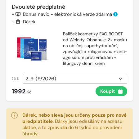
Dvouleté předplatné
+
Bonus navíc - elektronická verze zdarma
?
+
Dárek
Balíček kosmetiky EXO BOOST
od Weledy. Obsahuje: 3x masku
na obličej: superhydratační,
zpevňující a kolagenovou + anti-
age sérum proti vráskám +
liftingový denní krém
Od:
1992
Koupit
Kč
Dárek, nebo sleva jsou určeny pouze pro nové
předplatitele
.
Dárky jsou odesílány na adresu
plátce, a to zpravidla do 6 týdnů od provedení
úhrady.