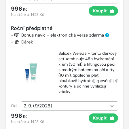
996
Kč
Koupit
Na stánku:
1428 Kč
Roční předplatné
+
Bonus navíc - elektronická verze zdarma
?
+
Dárek
Balíček Weleda - tento dárkový
set kombinuje 48h hydratační
krém (30 ml) a liftingovou péči
s modrým hořcem na oči a rty
(10 ml). Společně pleť
hloubkově hydratují, zpevňují její
kontury a účinně vyhlazují
vrásky
Od:
996
Kč
Koupit
Na stánku:
1428 Kč