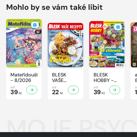
Mohlo by se vám také líbit
Mateřídouška
BLESK
BLESK
- 8/2026
VAŠE
HOBBY -
RECEPTY -
8/2026
od
od
od
39
8/2026
22
39
1
Kč
Kč
Kč
MOJE PSYC