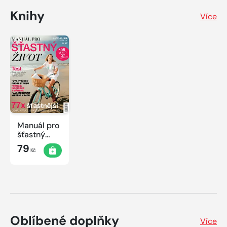
Knihy
Více
Manuál pro
šťastný
život
79
Kč
Oblíbené doplňky
Více