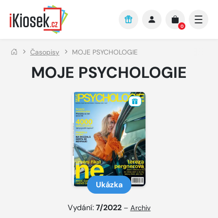
Přejít na hlavní obsah
0
Časopisy
MOJE PSYCHOLOGIE
MOJE PSYCHOLOGIE
Ukázka
Vydání:
7/2022
–
Archiv