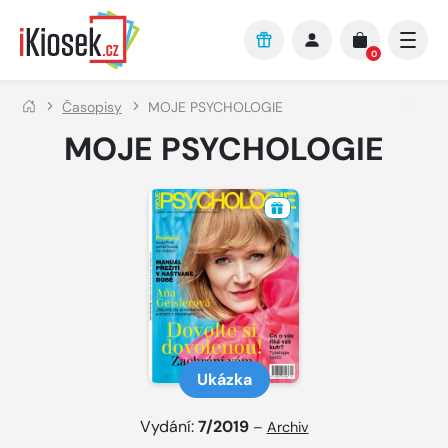
Přejít na hlavní obsah
0
Časopisy
MOJE PSYCHOLOGIE
MOJE PSYCHOLOGIE
Ukázka
Vydání:
7/2019
–
Archiv