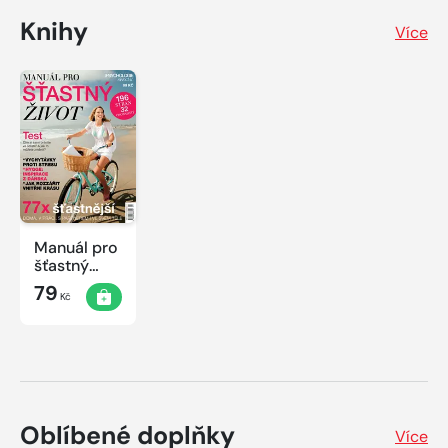
Knihy
Více
Manuál pro
šťastný
život
79
Kč
Oblíbené doplňky
Více