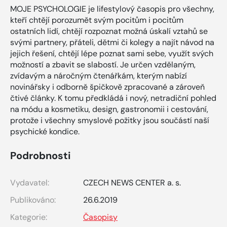
MOJE PSYCHOLOGIE je lifestylový časopis pro všechny,
kteří chtějí porozumět svým pocitům i pocitům
ostatních lidí, chtějí rozpoznat možná úskalí vztahů se
svými partnery, přáteli, dětmi či kolegy a najít návod na
jejich řešení, chtějí lépe poznat sami sebe, využít svých
možností a zbavit se slabostí. Je určen vzdělaným,
zvídavým a náročným čtenářkám, kterým nabízí
novinářsky i odborně špičkově zpracované a zároveň
čtivé články. K tomu předkládá i nový, netradiční pohled
na módu a kosmetiku, design, gastronomii i cestování,
protože i všechny smyslové požitky jsou součástí naší
psychické kondice.
Podrobnosti
Vydavatel:
CZECH NEWS CENTER a. s.
Publikováno:
26.6.2019
Kategorie:
Časopisy