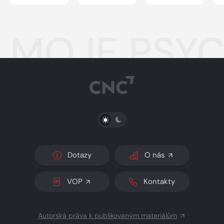
MOJE PSYC
PŘEPNOUT SVĚTLÝ/TMAVÝ REŽIM
Dotazy
O nás
VOP
Kontakty
Autorská práva k publikovaným materiálům