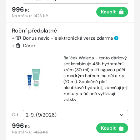
996
Kč
Koupit
Na stánku:
1428 Kč
Roční předplatné
+
Bonus navíc - elektronická verze zdarma
?
+
Dárek
Balíček Weleda - tento dárkový
set kombinuje 48h hydratační
krém (30 ml) a liftingovou péči
s modrým hořcem na oči a rty
(10 ml). Společně pleť
hloubkově hydratují, zpevňují její
kontury a účinně vyhlazují
vrásky
Od:
996
Kč
Koupit
Na stánku:
1428 Kč