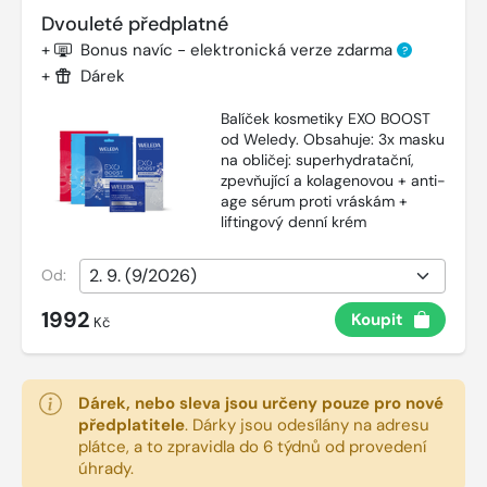
Dvouleté předplatné
+
Bonus navíc - elektronická verze zdarma
?
+
Dárek
Balíček kosmetiky EXO BOOST
od Weledy. Obsahuje: 3x masku
na obličej: superhydratační,
zpevňující a kolagenovou + anti-
age sérum proti vráskám +
liftingový denní krém
Od:
1992
Koupit
Kč
Dárek, nebo sleva jsou určeny pouze pro nové
předplatitele
.
Dárky jsou odesílány na adresu
plátce, a to zpravidla do 6 týdnů od provedení
úhrady.