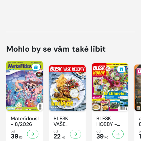
Mohlo by se vám také líbit
Mateřídouška
BLESK
BLESK
- 8/2026
VAŠE
HOBBY -
RECEPTY -
8/2026
od
od
od
39
8/2026
22
39
1
Kč
Kč
Kč