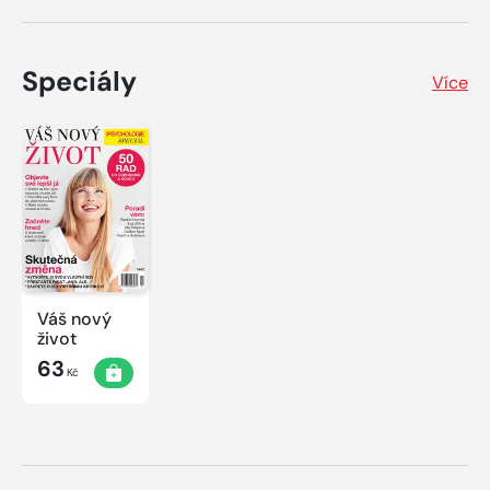
Speciály
Více
Váš nový
život
63
Kč