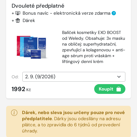
Dvouleté předplatné
+
Bonus navíc - elektronická verze zdarma
?
+
Dárek
Balíček kosmetiky EXO BOOST
od Weledy. Obsahuje: 3x masku
na obličej: superhydratační,
zpevňující a kolagenovou + anti-
age sérum proti vráskám +
liftingový denní krém
Od:
1992
Koupit
Kč
Dárek, nebo sleva jsou určeny pouze pro nové
předplatitele
.
Dárky jsou odesílány na adresu
plátce, a to zpravidla do 6 týdnů od provedení
úhrady.