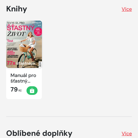
Knihy
Více
Manuál pro
šťastný
život
79
Kč
Oblíbené doplňky
Více