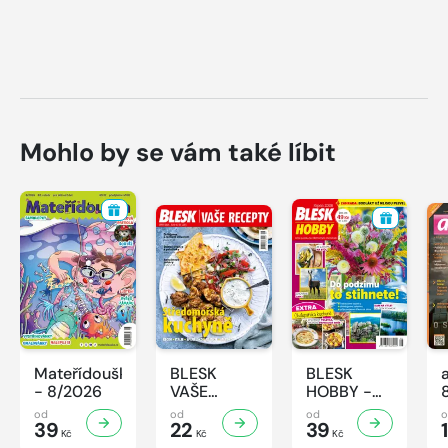
Mohlo by se vám také líbit
Mateřídouška
BLESK
BLESK
- 8/2026
VAŠE
HOBBY -
RECEPTY -
8/2026
od
od
od
39
8/2026
22
39
1
Kč
Kč
Kč