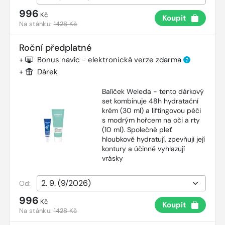
996
Kč
Koupit
Na stánku:
1428 Kč
Roční předplatné
+
Bonus navíc - elektronická verze zdarma
?
+
Dárek
Balíček Weleda - tento dárkový
set kombinuje 48h hydratační
krém (30 ml) a liftingovou péči
s modrým hořcem na oči a rty
(10 ml). Společně pleť
hloubkově hydratují, zpevňují její
kontury a účinně vyhlazují
vrásky
Od:
996
Kč
Koupit
Na stánku:
1428 Kč