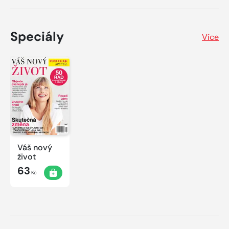
Speciály
Více
Váš nový
život
63
Kč