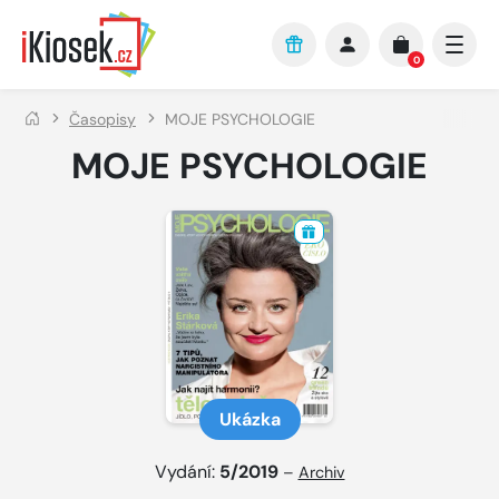
Přejít na hlavní obsah
0
Časopisy
MOJE PSYCHOLOGIE
MOJE PSYCHOLOGIE
Ukázka
Vydání:
5/2019
–
Archiv