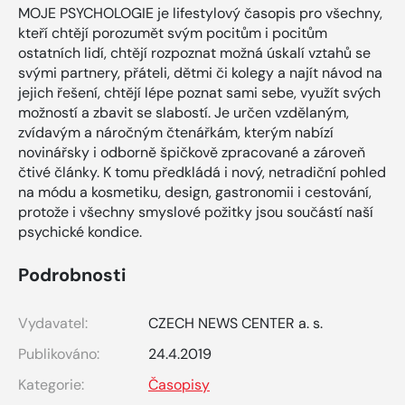
MOJE PSYCHOLOGIE je lifestylový časopis pro všechny,
kteří chtějí porozumět svým pocitům i pocitům
ostatních lidí, chtějí rozpoznat možná úskalí vztahů se
svými partnery, přáteli, dětmi či kolegy a najít návod na
jejich řešení, chtějí lépe poznat sami sebe, využít svých
možností a zbavit se slabostí. Je určen vzdělaným,
zvídavým a náročným čtenářkám, kterým nabízí
novinářsky i odborně špičkově zpracované a zároveň
čtivé články. K tomu předkládá i nový, netradiční pohled
na módu a kosmetiku, design, gastronomii i cestování,
protože i všechny smyslové požitky jsou součástí naší
psychické kondice.
Podrobnosti
Vydavatel:
CZECH NEWS CENTER a. s.
Publikováno:
24.4.2019
Kategorie:
Časopisy