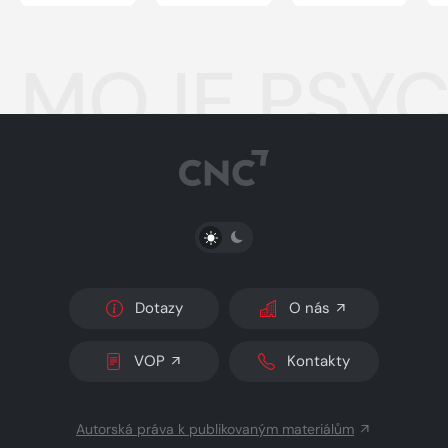
MOJE PSYC
PŘEPNOUT SVĚTLÝ/TMAVÝ REŽIM
Dotazy
O nás
VOP
Kontakty
Autorská práva k publikovaným materiálům