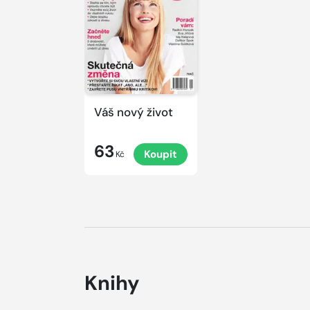
Váš nový život
63
Koupit
Kč
Knihy