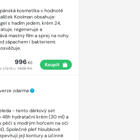
 pánská kosmetika v hodnotě
Balíček Koolman obsahuje:
gel s hadím jedem, krém 24,
ratuje, regeneruje a
vá mastný film a sprej na nohy.
ed zápachem i bakteriemi.
osvěžuje.
996
Kč
Koupit
a stánku:
1428 Kč
 verze zdarma
?
eleda - tento dárkový set
 48h hydratační krém (30 ml) a
ou péči s modrým hořcem na oči
ml). Společně pleť hloubkově
 zpevňují její kontury a účinně