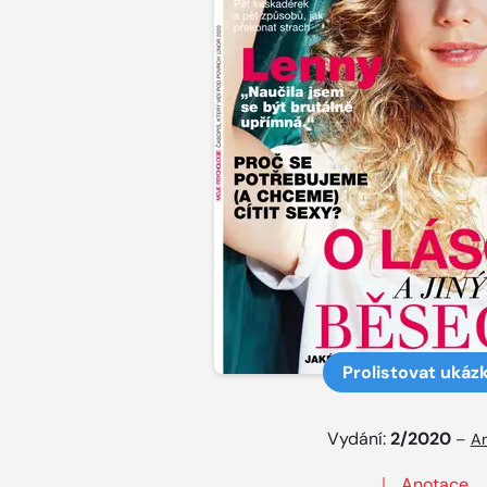
Prolistovat ukáz
Vydání:
2/2020
–
Ar
Anotace