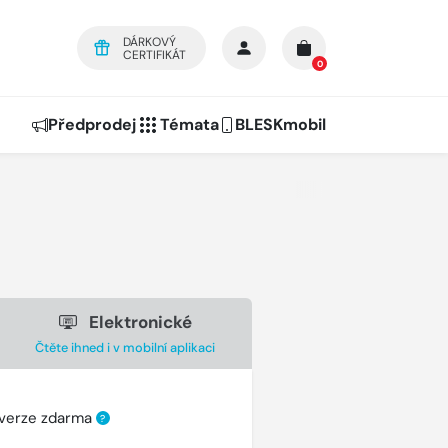
DÁRKOVÝ
CERTIFIKÁT
0
Předprodej
Témata
BLESKmobil
Elektronické
Čtěte ihned i v mobilní aplikaci
 verze zdarma
?