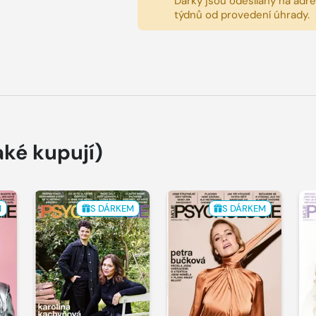
Dárky jsou odesílány na adres
týdnů od provedení úhrady.
aké kupují)
M
S DÁRKEM
S DÁRKEM