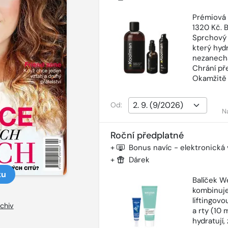
Prémiová
1320 Kč. 
Sprchový 
který hyd
nezanechá
Chrání př
Okamžitě 
Od:
N
Roční předplatné
+
Bonus navíc - elektronická
+
Dárek
ku
Balíček W
kombinuje
liftingov
chiv
a rty (10 
hydratují,