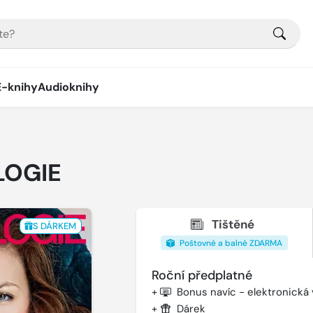
E-knihy
Audioknihy
LOGIE
Tištěné
S DÁRKEM
Poštovné a balné ZDARMA
Roční předplatné
+
Bonus navíc - elektronická
+
Dárek