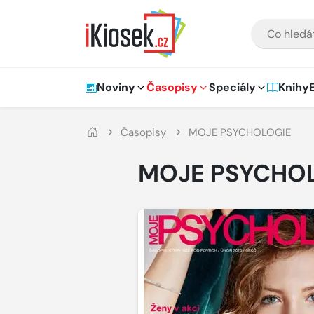
Přejít na hlavní obsah
VYHLEDÁVÁNÍ
Hlavní navigace
Noviny
Časopisy
Speciály
Knihy
Časopisy
MOJE PSYCHOLOGIE
MOJE PSYCHO