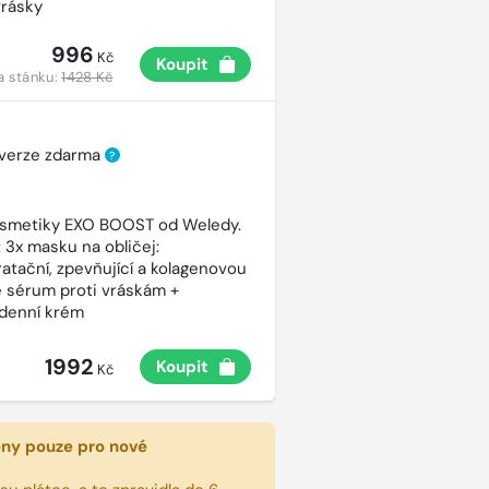
vrásky
996
Kč
Koupit
a stánku:
1428 Kč
 verze zdarma
?
osmetiky EXO BOOST od Weledy.
 3x masku na obličej:
atační, zpevňující a kolagenovou
e sérum proti vráskám +
ý denní krém
1992
Koupit
Kč
eny pouze pro nové