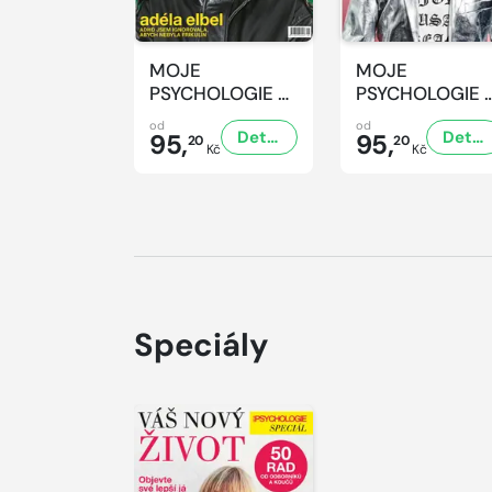
MOJE
MOJE
PSYCHOLOGIE -
PSYCHOLOGIE 
8/2026
7/2026
od
od
Detail
Detail
95,
95,
20
20
Kč
Kč
Speciály