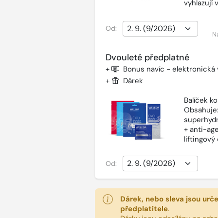
vyhlazují 
Od:
N
Dvouleté předplatné
+
Bonus navíc - elektronická
+
Dárek
Balíček k
Obsahuje:
superhydr
+ anti-ag
liftingov
Od:
Dárek, nebo sleva jsou urč
předplatitele
.