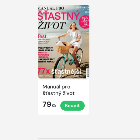
Manuál pro
šťastný život
79
Koupit
Kč