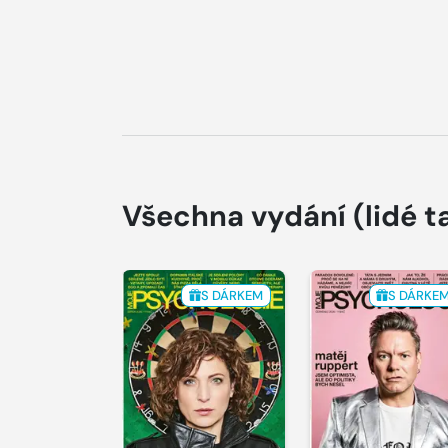
Všechna vydání
(lidé t
S DÁRKEM
S DÁRKE