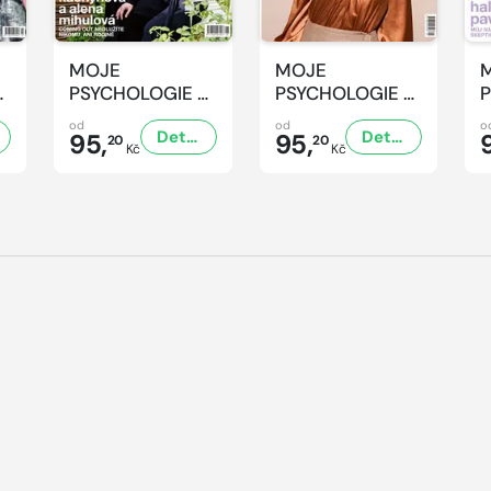
MOJE
MOJE
-
PSYCHOLOGIE -
PSYCHOLOGIE -
P
6/2026
5/2026
od
od
o
Detail
Detail
95,
95,
20
20
Kč
Kč