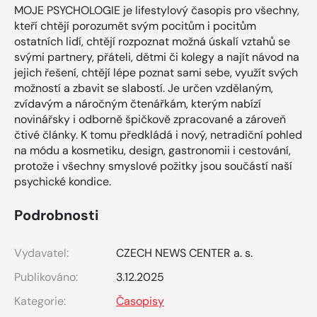
MOJE PSYCHOLOGIE je lifestylový časopis pro všechny,
kteří chtějí porozumět svým pocitům i pocitům
ostatních lidí, chtějí rozpoznat možná úskalí vztahů se
svými partnery, přáteli, dětmi či kolegy a najít návod na
jejich řešení, chtějí lépe poznat sami sebe, využít svých
možností a zbavit se slabostí. Je určen vzdělaným,
zvídavým a náročným čtenářkám, kterým nabízí
novinářsky i odborně špičkově zpracované a zároveň
čtivé články. K tomu předkládá i nový, netradiční pohled
na módu a kosmetiku, design, gastronomii i cestování,
protože i všechny smyslové požitky jsou součástí naší
psychické kondice.
Podrobnosti
Vydavatel:
CZECH NEWS CENTER a. s.
Publikováno:
3.12.2025
Kategorie:
Časopisy