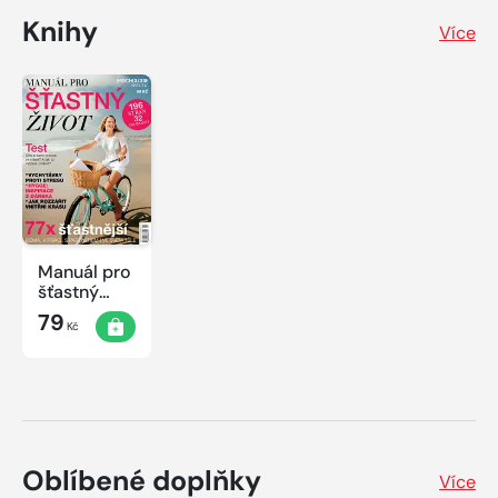
Knihy
Více
Manuál pro
šťastný
život
79
Kč
Oblíbené doplňky
Více