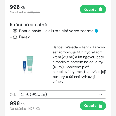
996
Kč
Koupit
Na stánku:
1428 Kč
Roční předplatné
+
Bonus navíc - elektronická verze zdarma
?
+
Dárek
Balíček Weleda - tento dárkový
set kombinuje 48h hydratační
krém (30 ml) a liftingovou péči
s modrým hořcem na oči a rty
(10 ml). Společně pleť
hloubkově hydratují, zpevňují její
kontury a účinně vyhlazují
vrásky
Od:
996
Kč
Koupit
Na stánku:
1428 Kč