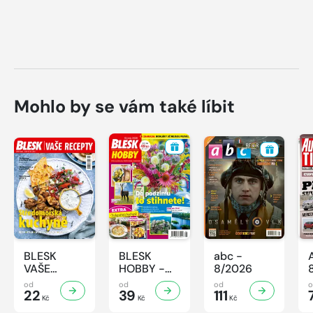
Mohlo by se vám také líbit
BLESK
BLESK
abc -
VAŠE
HOBBY -
8/2026
RECEPTY -
8/2026
od
od
od
8/2026
22
39
111
Kč
Kč
Kč