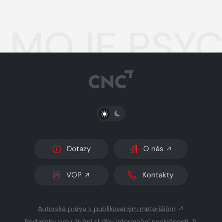
MOJE PSYC
PŘEPNOUT SVĚTLÝ/TMAVÝ REŽIM
Dotazy
O nás
VOP
Kontakty
Autorská práva k publikovaným materiálům
Podmínky pro užívání služby informační společnosti