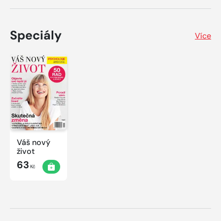
Speciály
Více
Váš nový
život
63
Kč