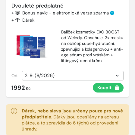
Dvouleté předplatné
+
Bonus navíc - elektronická verze zdarma
?
+
Dárek
Balíček kosmetiky EXO BOOST
od Weledy. Obsahuje: 3x masku
na obličej: superhydratační,
zpevňující a kolagenovou + anti-
age sérum proti vráskám +
liftingový denní krém
Od:
1992
Koupit
Kč
Dárek, nebo sleva jsou určeny pouze pro nové
předplatitele
.
Dárky jsou odesílány na adresu
plátce, a to zpravidla do 6 týdnů od provedení
úhrady.