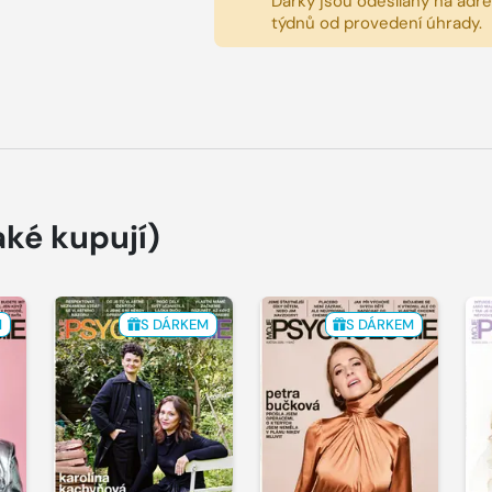
Dárky jsou odesílány na adres
týdnů od provedení úhrady.
aké kupují)
M
S DÁRKEM
S DÁRKEM