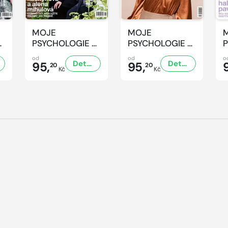
MOJE
MOJE
-
PSYCHOLOGIE -
PSYCHOLOGIE -
P
6/2026
5/2026
od
od
o
Detail
Detail
95,
95,
20
20
Kč
Kč