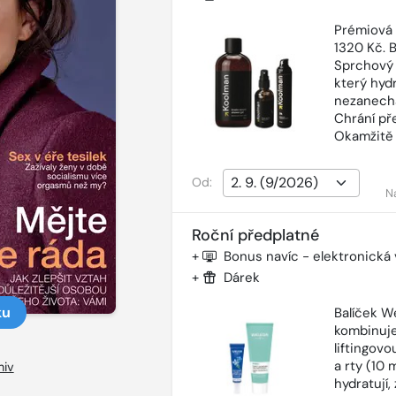
Prémiová
1320 Kč. 
Sprchový 
který hyd
nezanechá
Chrání př
Okamžitě 
Od:
N
Roční předplatné
+
Bonus navíc - elektronická
+
Dárek
ku
Balíček W
kombinuje
liftingov
a rty (10 
hiv
hydratují,