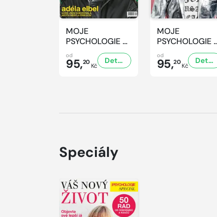
MOJE
MOJE
PSYCHOLOGIE -
PSYCHOLOGIE 
8/2026
7/2026
od
od
Detail
Detail
95,
95,
20
20
Kč
Kč
Speciály