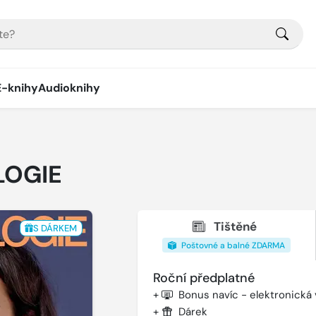
E-knihy
Audioknihy
LOGIE
Tištěné
S DÁRKEM
Poštovné a balné ZDARMA
Roční předplatné
+
Bonus navíc - elektronická
+
Dárek