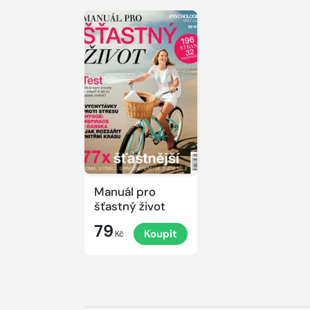
Manuál pro
šťastný život
79
Koupit
Kč