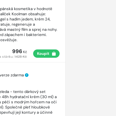
 pánská kosmetika v hodnotě
Balíček Koolman obsahuje:
gel s hadím jedem, krém 24,
ratuje, regeneruje a
vá mastný film a sprej na nohy.
ed zápachem i bakteriemi.
osvěžuje.
996
Kč
Koupit
a stánku:
1428 Kč
 verze zdarma
?
eleda - tento dárkový set
 48h hydratační krém (30 ml) a
ou péči s modrým hořcem na oči
ml). Společně pleť hloubkově
 zpevňují její kontury a účinně