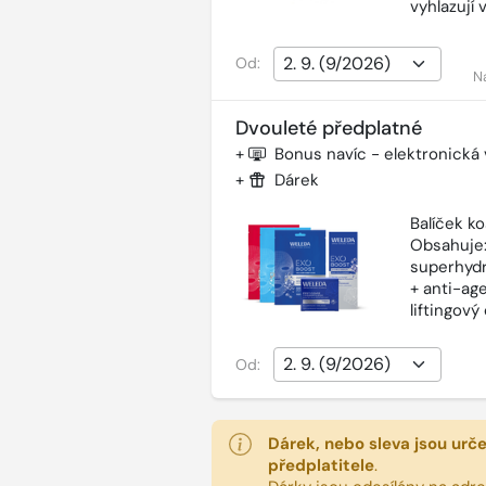
vyhlazují 
Od:
N
Dvouleté předplatné
+
Bonus navíc - elektronická
+
Dárek
Balíček k
Obsahuje:
superhydr
+ anti-ag
liftingov
Od:
Dárek, nebo sleva jsou urč
předplatitele
.