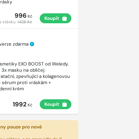
vrásky
996
Kč
Koupit
a stánku:
1428 Kč
 verze zdarma
?
osmetiky EXO BOOST od Weledy.
 3x masku na obličej:
atační, zpevňující a kolagenovou
e sérum proti vráskám +
ý denní krém
1992
Koupit
Kč
eny pouze pro nové