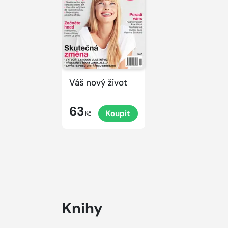
Váš nový život
63
Koupit
Kč
Knihy