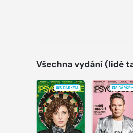
Všechna vydání
(lidé t
S DÁRKEM
S DÁRKE