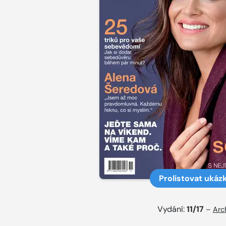
Prolistovat ukáz
Vydání:
11/17
–
Arc