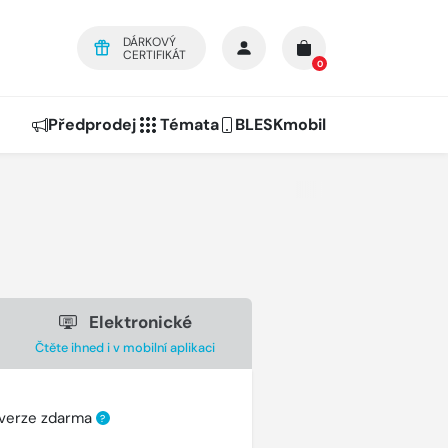
DÁRKOVÝ
CERTIFIKÁT
0
Předprodej
Témata
BLESKmobil
Elektronické
Čtěte ihned i v mobilní aplikaci
 verze zdarma
?