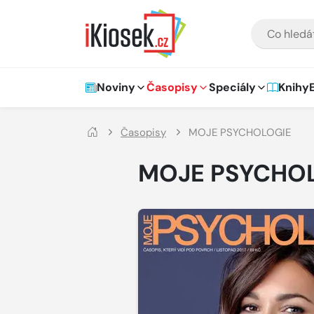
Přejít na hlavní obsah
VYHLEDÁVÁNÍ
Hlavní navigace
Noviny
Časopisy
Speciály
Knihy
Časopisy
MOJE PSYCHOLOGIE
MOJE PSYCHO