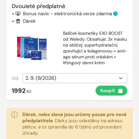
Dvouleté předplatné
+
Bonus navíc - elektronická verze zdarma
?
+
Dárek
Balíček kosmetiky EXO BOOST
od Weledy. Obsahuje: 3x masku
na obličej: superhydratační,
zpevňující a kolagenovou + anti-
age sérum proti vráskám +
liftingový denní krém
Od:
1992
Koupit
Kč
Dárek, nebo sleva jsou určeny pouze pro nové
předplatitele
.
Dárky jsou odesílány na adresu
plátce, a to zpravidla do 6 týdnů od provedení
úhrady.