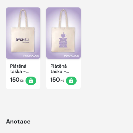
Plátěná
Plátěná
taška -
taška -
Dýchej
Čtení
150
150
Kč
Kč
Anotace