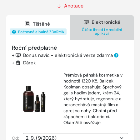
Anotace
Elektronické
Tištěné
Čtěte ihned i v mobilní
Poštovné a balné ZDARMA
aplikaci
Roční předplatné
+
Bonus navíc - elektronická verze zdarma
?
+
Dárek
Prémiová pánská kosmetika v
hodnotě 1320 Kč. Balíček
Koolman obsahuje: Sprchový
gel s hadím jedem, krém 24,
který hydratuje, regeneruje a
nezanechává mastný film a
sprej na nohy. Chrání před
zápachem i bakteriemi.
Okamžitě osvěžuje.
Od: