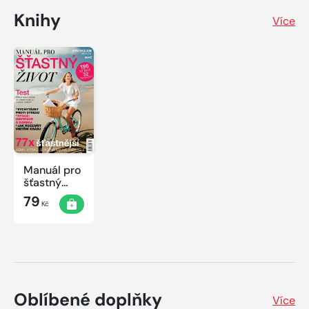
Knihy
Více
Manuál pro
šťastný
život
79
Kč
Oblíbené doplňky
Více