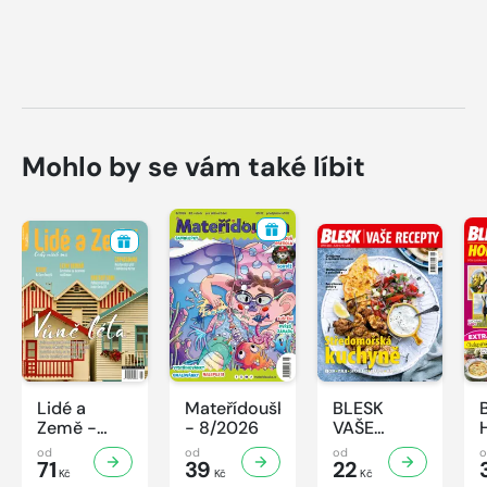
Mohlo by se vám také líbit
Lidé a
Mateřídouška
BLESK
Země -
- 8/2026
VAŠE
8/2026
RECEPTY -
od
od
od
71
39
8/2026
22
Kč
Kč
Kč