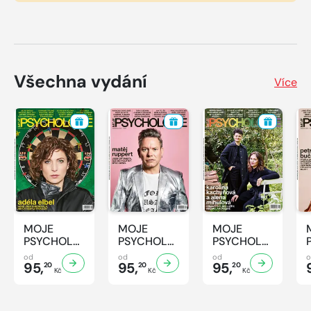
Všechna vydání
Více
MOJE
MOJE
MOJE
PSYCHOLOGIE
PSYCHOLOGIE
PSYCHOLOGIE
- 8/2026
- 7/2026
- 6/2026
od
od
od
95,
95,
95,
20
20
20
Kč
Kč
Kč