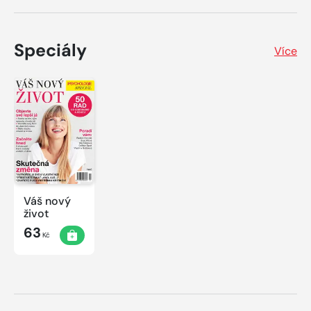
Speciály
Více
Váš nový
život
63
Kč