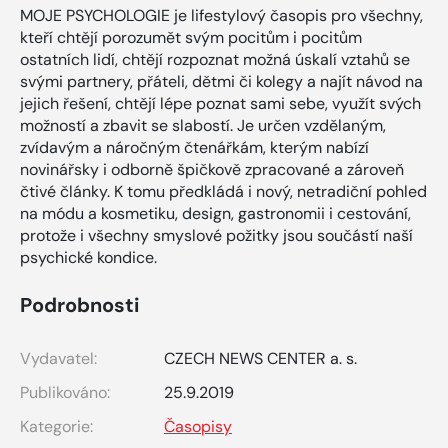
MOJE PSYCHOLOGIE je lifestylový časopis pro všechny,
kteří chtějí porozumět svým pocitům i pocitům
ostatních lidí, chtějí rozpoznat možná úskalí vztahů se
svými partnery, přáteli, dětmi či kolegy a najít návod na
jejich řešení, chtějí lépe poznat sami sebe, využít svých
možností a zbavit se slabostí. Je určen vzdělaným,
zvídavým a náročným čtenářkám, kterým nabízí
novinářsky i odborně špičkově zpracované a zároveň
čtivé články. K tomu předkládá i nový, netradiční pohled
na módu a kosmetiku, design, gastronomii i cestování,
protože i všechny smyslové požitky jsou součástí naší
psychické kondice.
Podrobnosti
Vydavatel:
CZECH NEWS CENTER a. s.
Publikováno:
25.9.2019
Kategorie:
Časopisy