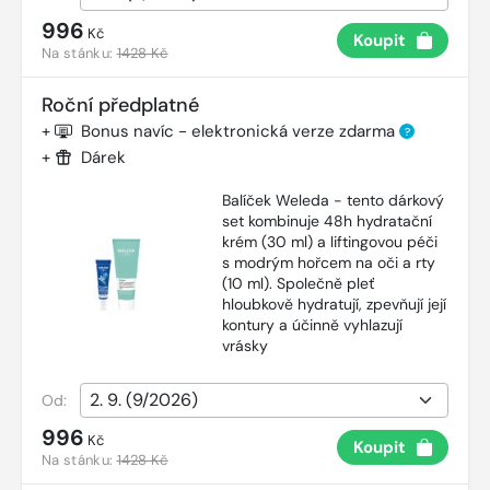
996
Kč
Koupit
Na stánku:
1428 Kč
Roční předplatné
+
Bonus navíc - elektronická verze zdarma
?
+
Dárek
Balíček Weleda - tento dárkový
set kombinuje 48h hydratační
krém (30 ml) a liftingovou péči
s modrým hořcem na oči a rty
(10 ml). Společně pleť
hloubkově hydratují, zpevňují její
kontury a účinně vyhlazují
vrásky
Od:
996
Kč
Koupit
Na stánku:
1428 Kč