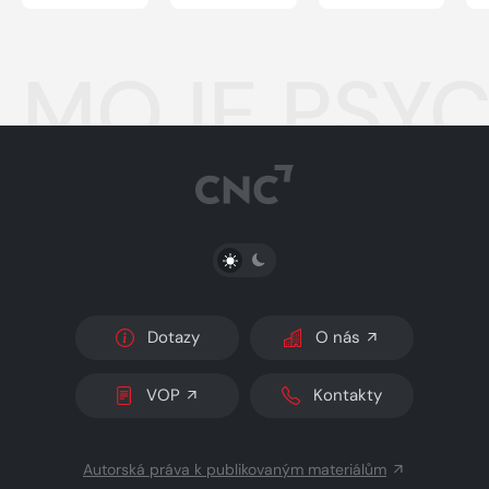
MOJE PSYC
PŘEPNOUT SVĚTLÝ/TMAVÝ REŽIM
Dotazy
O nás
VOP
Kontakty
Autorská práva k publikovaným materiálům