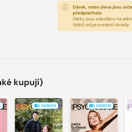
Dárek, nebo sleva jsou urč
předplatitele
.
Dárky jsou odesílány na adres
týdnů od provedení úhrady.
aké kupují)
M
S DÁRKEM
S DÁRKEM