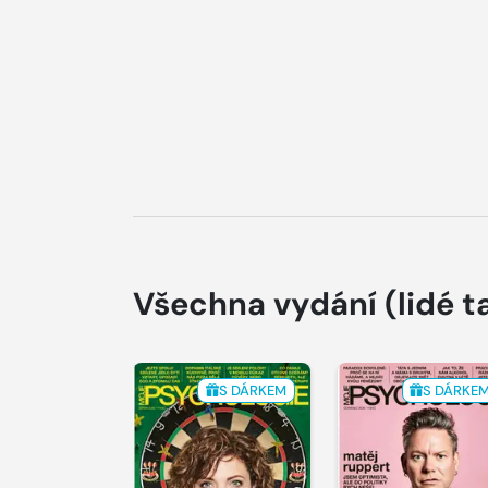
Všechna vydání
(lidé t
S DÁRKEM
S DÁRKE