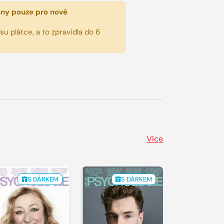
eny pouze pro nové
u plátce, a to zpravidla do 6
Více
S DÁRKEM
S DÁRKEM
S 