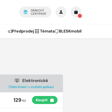
DÁRKOVÝ
CERTIFIKÁT
0
Předprodej
Témata
BLESKmobil
Elektronické
Čtěte ihned i v mobilní aplikaci
129
Koupit
Kč