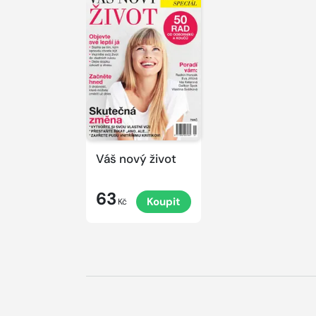
Váš nový život
63
Koupit
Kč