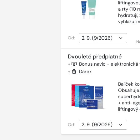
liftingov
a rty (10 
hydratují,
vyhlazují 
Od:
N
Dvouleté předplatné
+
Bonus navíc - elektronická
+
Dárek
Balíček k
Obsahuje:
superhydr
+ anti-ag
liftingov
Od: