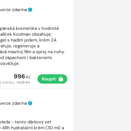
 verze zdarma
?
 pánská kosmetika v hodnotě
Balíček Koolman obsahuje:
gel s hadím jedem, krém 24,
ratuje, regeneruje a
vá mastný film a sprej na nohy.
ed zápachem i bakteriemi.
osvěžuje.
996
Kč
Koupit
a stánku:
1428 Kč
 verze zdarma
?
eleda - tento dárkový set
 48h hydratační krém (30 ml) a