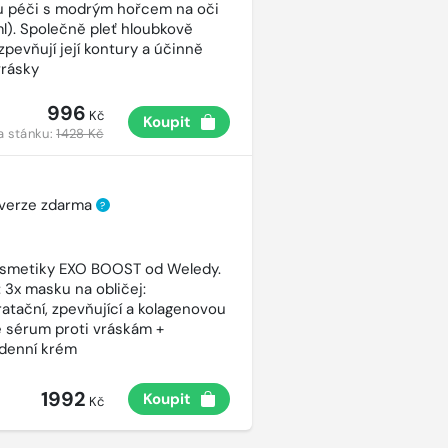
ou péči s modrým hořcem na oči
ml). Společně pleť hloubkově
 zpevňují její kontury a účinně
vrásky
996
Kč
Koupit
a stánku:
1428 Kč
 verze zdarma
?
osmetiky EXO BOOST od Weledy.
 3x masku na obličej:
atační, zpevňující a kolagenovou
e sérum proti vráskám +
ý denní krém
1992
Koupit
Kč