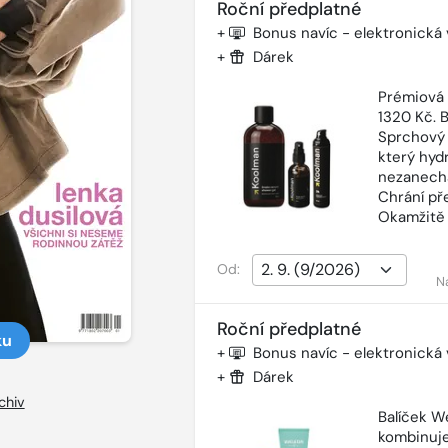
Roční předplatné
+
Bonus navíc - elektronická
+
Dárek
Prémiová
1320 Kč. 
Sprchový 
který hyd
nezanechá
Chrání př
Okamžitě 
Od:
N
Roční předplatné
ku
+
Bonus navíc - elektronická
+
Dárek
chiv
Balíček W
kombinuje