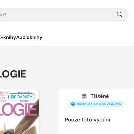
E-knihy
Audioknihy
LOGIE
Tištěné
S DÁRKEM
Poštovné a balné ZDARMA
Pouze toto vydání