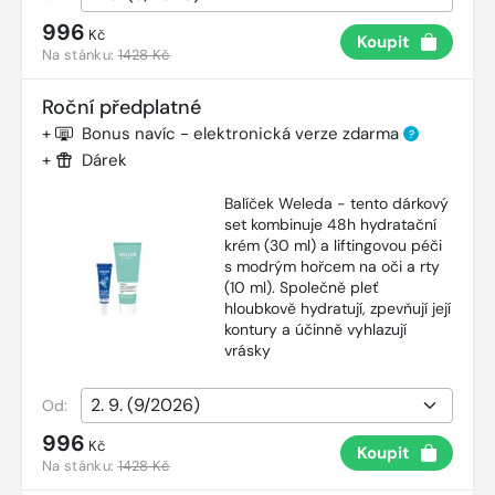
996
Kč
Koupit
Na stánku:
1428 Kč
Roční předplatné
+
Bonus navíc - elektronická verze zdarma
?
+
Dárek
Balíček Weleda - tento dárkový
set kombinuje 48h hydratační
krém (30 ml) a liftingovou péči
s modrým hořcem na oči a rty
(10 ml). Společně pleť
hloubkově hydratují, zpevňují její
kontury a účinně vyhlazují
vrásky
Od:
996
Kč
Koupit
Na stánku:
1428 Kč