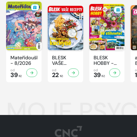
Mateřídouška
BLESK
BLESK
- 8/2026
VAŠE
HOBBY -
RECEPTY -
8/2026
od
od
od
39
8/2026
22
39
1
Kč
Kč
Kč
MOJE PSYC