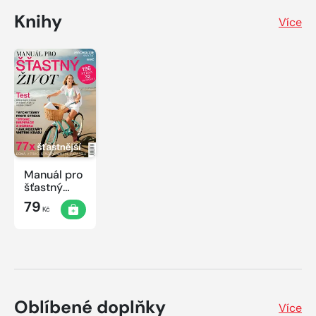
Knihy
Více
Manuál pro
šťastný
život
79
Kč
Oblíbené doplňky
Více