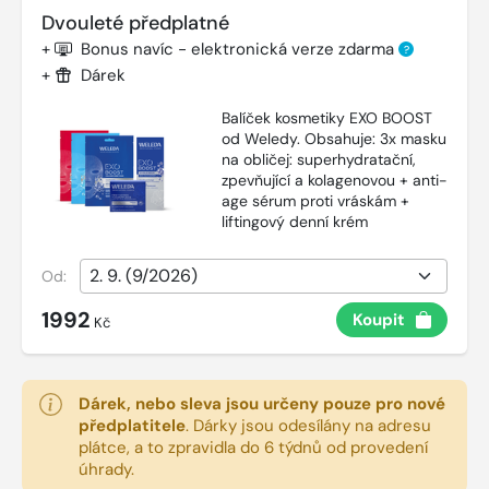
Dvouleté předplatné
+
Bonus navíc - elektronická verze zdarma
?
+
Dárek
Balíček kosmetiky EXO BOOST
od Weledy. Obsahuje: 3x masku
na obličej: superhydratační,
zpevňující a kolagenovou + anti-
age sérum proti vráskám +
liftingový denní krém
Od:
1992
Koupit
Kč
Dárek, nebo sleva jsou určeny pouze pro nové
předplatitele
.
Dárky jsou odesílány na adresu
plátce, a to zpravidla do 6 týdnů od provedení
úhrady.