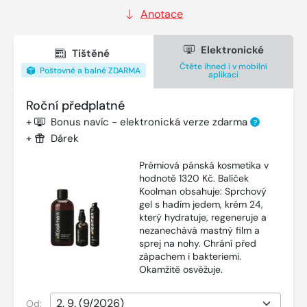
Anotace
Elektronické
Tištěné
Čtěte ihned i v mobilní
Poštovné a balné ZDARMA
aplikaci
Roční předplatné
+
Bonus navíc - elektronická verze zdarma
?
+
Dárek
Prémiová pánská kosmetika v
hodnotě 1320 Kč. Balíček
Koolman obsahuje: Sprchový
gel s hadím jedem, krém 24,
který hydratuje, regeneruje a
nezanechává mastný film a
sprej na nohy. Chrání před
zápachem i bakteriemi.
Okamžitě osvěžuje.
Od: