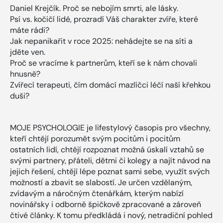
Daniel Krejčík. Proč se nebojím smrti, ale lásky.
Psí vs. kočičí lidé, prozradí Váš charakter zvíře, které
máte rádi?
Jak nepanikařit v roce 2025: nehádejte se na síti a
jděte ven.
Proč se vracíme k partnerům, kteří se k nám chovali
hnusně?
Zvířecí terapeuti, čím domácí mazlíčci léčí naší křehkou
duši?
MOJE PSYCHOLOGIE je lifestylový časopis pro všechny,
kteří chtějí porozumět svým pocitům i pocitům
ostatních lidí, chtějí rozpoznat možná úskalí vztahů se
svými partnery, přáteli, dětmi či kolegy a najít návod na
jejich řešení, chtějí lépe poznat sami sebe, využít svých
možností a zbavit se slabostí. Je určen vzdělaným,
zvídavým a náročným čtenářkám, kterým nabízí
novinářsky i odborně špičkově zpracované a zároveň
čtivé články. K tomu předkládá i nový, netradiční pohled