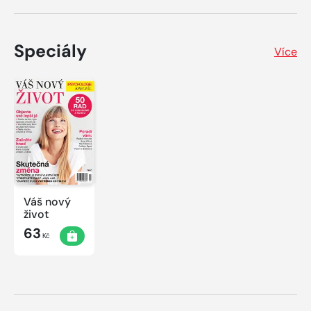
Speciály
Více
Váš nový
život
63
Kč