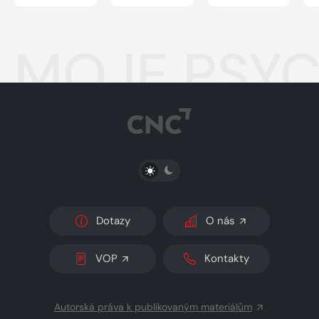
MOJE PSYC
PŘEPNOUT SVĚTLÝ/TMAVÝ REŽIM
Dotazy
O nás
VOP
Kontakty
Autorská práva k publikovaným materiálům