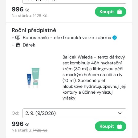
996
Kč
Koupit
Na stánku:
1428 Kč
Roční předplatné
+
Bonus navíc - elektronická verze zdarma
?
+
Dárek
Balíček Weleda - tento dárkový
set kombinuje 48h hydratační
krém (30 ml) a liftingovou péči
s modrým hořcem na oči a rty
(10 ml). Společně pleť
hloubkově hydratují, zpevňují její
kontury a účinně vyhlazují
vrásky
Od:
996
Kč
Koupit
Na stánku:
1428 Kč