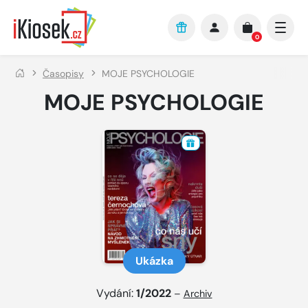
Přejít na hlavní obsah
0
Časopisy
MOJE PSYCHOLOGIE
MOJE PSYCHOLOGIE
Ukázka
Vydání:
1/2022
–
Archiv