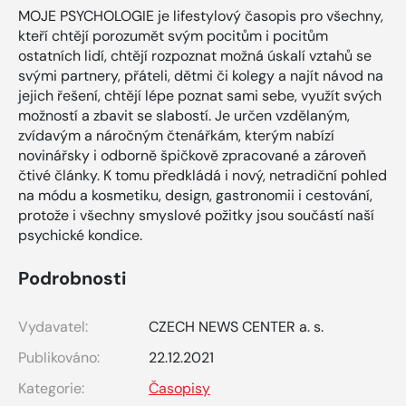
MOJE PSYCHOLOGIE je lifestylový časopis pro všechny,
kteří chtějí porozumět svým pocitům i pocitům
ostatních lidí, chtějí rozpoznat možná úskalí vztahů se
svými partnery, přáteli, dětmi či kolegy a najít návod na
jejich řešení, chtějí lépe poznat sami sebe, využít svých
možností a zbavit se slabostí. Je určen vzdělaným,
zvídavým a náročným čtenářkám, kterým nabízí
novinářsky i odborně špičkově zpracované a zároveň
čtivé články. K tomu předkládá i nový, netradiční pohled
na módu a kosmetiku, design, gastronomii i cestování,
protože i všechny smyslové požitky jsou součástí naší
psychické kondice.
Podrobnosti
Vydavatel:
CZECH NEWS CENTER a. s.
Publikováno:
22.12.2021
Kategorie:
Časopisy