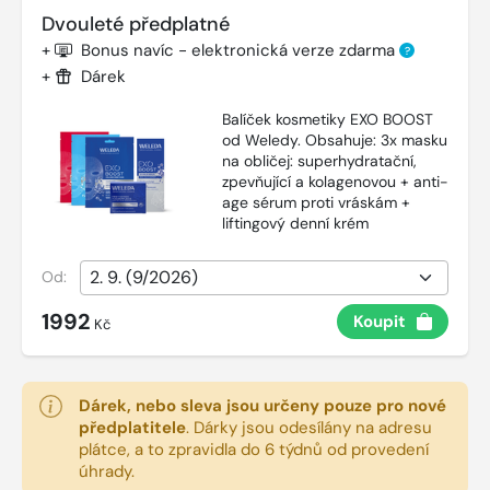
Dvouleté předplatné
+
Bonus navíc - elektronická verze zdarma
?
+
Dárek
Balíček kosmetiky EXO BOOST
od Weledy. Obsahuje: 3x masku
na obličej: superhydratační,
zpevňující a kolagenovou + anti-
age sérum proti vráskám +
liftingový denní krém
Od:
1992
Koupit
Kč
Dárek, nebo sleva jsou určeny pouze pro nové
předplatitele
.
Dárky jsou odesílány na adresu
plátce, a to zpravidla do 6 týdnů od provedení
úhrady.