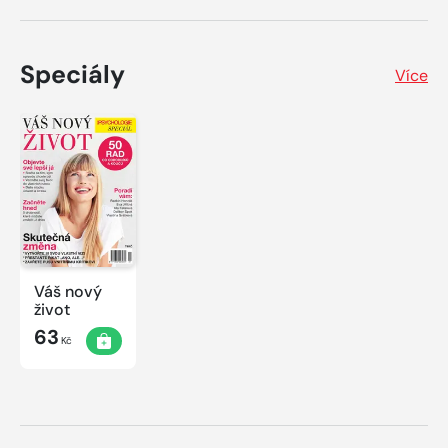
Speciály
Více
Váš nový
život
63
Kč