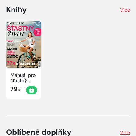
Knihy
Více
Manuál pro
šťastný
život
79
Kč
Oblíbené doplňky
Více