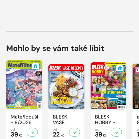
Mohlo by se vám také líbit
Mateřídouška
BLESK
BLESK
- 8/2026
VAŠE
HOBBY -
RECEPTY -
8/2026
od
od
od
39
8/2026
22
39
1
Kč
Kč
Kč